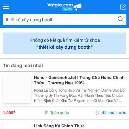
Không có kết quả tìm kiếm từ khoá
"thiết kế xây dựng booth"
Tin đăng mới nhất
Nohu - Gamenohu.lol | Trang Chủ Nohu Chính
Thức | Thưởng Nạp 100%
Nohu Là Cổng Tổng Hợp Và Trải Nghiệm Game Slot Đổi
Thưởng Uy Tín Hàng Đầu, Vận Hành Theo Tiêu Chuẩn
Kiểm Định Khắt Khe Từ Pagcor, Isle Of Man Gsc Và
Curacao Egaming. Tích Hợp Chứng Nhận Bảo Mật
Geotrust Giao Thức Ssl 256-Bit, Trang Web
₫
1.000
Toàn quốc
42 phút trước
Gamenohu.lol...
Link Đăng Ký Chính Thức