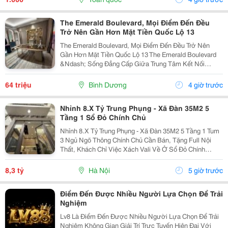
The Emerald Boulevard, Mọi Điểm Đến Đều
Trở Nên Gần Hơn Mặt Tiền Quốc Lộ 13
The Emerald Boulevard, Mọi Điểm Đến Đều Trở Nên
Gần Hơn Mặt Tiền Quốc Lộ 13 The Emerald Boulevard
&Ndash; Sống Đẳng Cấp Giữa Trung Tâm Kết Nối
Tp.hcm Bạn Đang Tìm Một Căn Hộ Vừa Để Ở, Vừa Có
Tiềm Năng Đầu Tư Mạnh? The Emerald Boulevard
64 triệu
Bình Dương
4 giờ trước
Chính Là...
Nhỉnh 8.X Tỷ Trung Phụng - Xã Đàn 35M2 5
Tầng 1 Sổ Đỏ Chính Chủ
Nhỉnh 8.X Tỷ Trung Phụng - Xã Đàn 35M2 5 Tầng 1 Tum
3 Ngủ Ngõ Thông Chính Chủ Cần Bán, Tặng Full Nội
Thất, Khách Chỉ Việc Xách Vali Về Ở Sổ Đỏ Chính
Chủ(Nói Không Với Quy Hoạch) Mr Cường 0936161345
8,3 tỷ
Hà Nội
5 giờ trước
Điểm Đến Được Nhiều Người Lựa Chọn Để Trải
Nghiệm
Lv8 Là Điểm Đến Được Nhiều Người Lựa Chọn Để Trải
Nghiệm Không Gian Giải Trí Trực Tuyến Hiện Đại Với