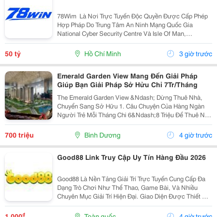
78Wim ⁠ Là Nơi Trực Tuyến Độc Quyền Được Cấp Phép
Hợp Pháp Do Trung Tâm An Ninh Mạng Quốc Gia
National Cyber Security Centre Và Isle Of Man,
Cagayan,Và Pagcor Cấp Phép. Những Giấy Phép Khẳng
Định Sân Chơi Này An Toàn Và Minh Bạch Thu Hút Hơn
50 tỷ
Hồ Chí Minh
3 giờ trước
10 Triệu...
Emerald Garden View Mang Đến Giải Pháp
Giúp Bạn Giải Pháp Sở Hửu Chỉ 7Tr/Tháng
The Emerald Garden View &Ndash; Dừng Thuê Nhà,
Chuyển Sang Sở Hữu 1. Câu Chuyện Của Hàng Ngàn
Người Trẻ Mỗi Tháng Chi 6&Ndash;8 Triệu Để Thuê Nhà
Nhưng Tài Sản Vẫn Là Con Số 0. Emerald Garden View
Mang Đến Giải Pháp Giúp Bạn Chuyển Tiền Thuê Nhà...
700 triệu
Bình Dương
4 giờ trước
Good88 Link Truy Cập Uy Tín Hàng Đầu 2026
Good88 Là Nền Tảng Giải Trí Trực Tuyến Cung Cấp Đa
Dạng Trò Chơi Như Thể Thao, Game Bài, Và Nhiều
Chuyên Mục Giải Trí Hiện Đại. Giao Diện Được Thiết Kế
Trực Quan, Thân Thiện Với Người Dùng Trên Cả Điện
Thoại Và Máy Tính. Hệ Thống Bảo Mật Hiện Đại...
₫
1.000
Toàn quốc
4 giờ trước