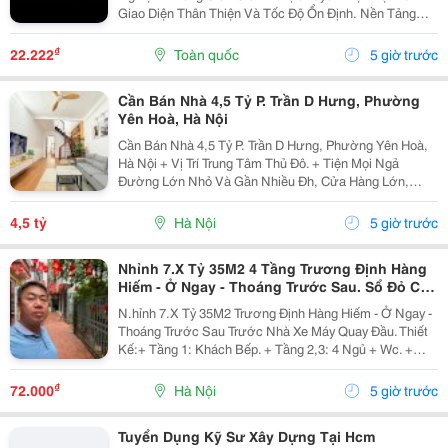
Giao Diện Thân Thiện Và Tốc Độ Ổn Định. Nền Tảng
Cung Cấp Đa Dạng Trò Chơi, Cập Nhật Thường Xuyên,
Hỗ Trợ Trên Nhiều Thiết Bị Và Mang Đến Trải Nghiệm...
₫
22.222
Toàn quốc
5 giờ trước
Cần Bán Nhà 4,5 Tỷ P. Trần D Hưng, Phường
Yên Hoà, Hà Nội
Cần Bán Nhà 4,5 Tỷ P. Trần D Hưng, Phường Yên Hoà,
Hà Nội + Vị Trí Trung Tâm Thủ Đô. + Tiện Mọi Ngả
Đường Lớn Nhỏ Và Gần Nhiều Đh, Cửa Hàng Lớn,
V.v... + Diện Tích Gia Đình Sử Dụng Tất Được Là 95 M2.
+ Ô-Tô Vào Cửa, Nhà Có 2 Tầng. + Sổ Đỏ Chính...
4,5 tỷ
Hà Nội
5 giờ trước
Nhỉnh 7.X Tỷ 35M2 4 Tầng Trương Định Hàng
Hiếm - Ở Ngay - Thoáng Trước Sau. Sổ Đỏ Cất
Két
N.hỉnh 7.X Tỷ 35M2 Trương Định Hàng Hiếm - Ở Ngay -
Thoáng Trước Sau Trước Nhà Xe Máy Quay Đầu. Thiết
Kế:+ Tầng 1: Khách Bếp. + Tầng 2,3: 4 Ngủ + Wc. +
Tầng 4: Phòng Thờ Sân Phơi Rộng Rãi. + Gần Trường,
Gần Chợ + Giao Thông Thuận Tiện. Sổ Đỏ...
₫
72.000
Hà Nội
5 giờ trước
Tuyển Dụng Kỹ Sư Xây Dựng Tại Hcm