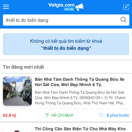
Không có kết quả tìm kiếm từ khoá
"thiết bị đo biến dạng"
Tin đăng mới nhất
Bán Nhà Tám Danh Thông Tạ Quang Bửu Xe
Hơi Sát Cửa, Mới Đẹp Nhỉnh 6 Tỷ.
Bán Nhà Tám Danh Thông Tạ Quang Bửu Xe Hơi Sát
Cửa, Mới Đẹp Nhỉnh 6 Tỷ. 0939345129 + Vị Trí: Chánh
Hưng Thông Tạ Quang Bửu, Nhà Thờ Nam Hải, Phạm
Hùng, Cao Lổ, Thanh Loan... Sát Cầu Nguyễn Tri
Phương Qua Q.5, Q.1 + Tiện Ích: Chợ, Trường Học
62,9 tỷ
Hồ Chí Minh
6 phút trước
Các...
Thi Công Cân Sàn Điện Tử Cho Nhà Máy Kho