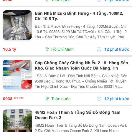
Bán Nhà Mizuki Bình Hưng - 4 Tầng, 100M2,
Chỉ 10.5 Tỷ.
Bán Nhà Mizuki Bình Hưng - 4 Tầng, 100M&Sup2;, Chỉ
10.5 Tỷ. 0939345129 Mô Tả:7Dzv0I + Kết Cấu: 1 Trệt, 2
Lầu + Sân Thượng Đúc, Chủ Tự Xây Tâm Huyết, Phòng
Khách, Gian Bếp Siêu Rộng, Giếng Trời Giữa Và Sau
Nhà, Cổng Rào, Lề Đường 4M + Vị Trí:...
10,5 tỷ
Hồ Chí Minh
12 phút trước
Cáp Chống Cháy Chống Nhiễu 2 Lõi Hàng Sẵn
Kho, Giao Nhanh Toàn Quốc Đà Nẵng, Hn
- Số Lõi Dẫn: 2 Lõi - Đặc Tính Nổi Bật: + Chịu Nhiệt Đến
950&Deg;C Trong 180 Phút. + Chống Nhiễu Tốt, Truyền
Tín Hiệu Chính Xác. - Đạt Tiêu Chuẩn Iec 60331 Và
Bs6387 Được Kiểm Định Bởi Quatest 3 - Cách Điện
Bằng Lszh Và Có Một Lớp Lá Nhôm Chống...
0938 *** ***
Toàn quốc
12 phút trước
48M2 Hoàn Thiện 5 Tầng Sổ Đỏ Đông Nam
Ocean Park 2
48M2 Hoàn Thiện 5 Tầng Sổ Đỏ Đông Nam Ocean Park
2 Địa Chỉ: Vinhomes Ocean Park 2, Xã Long Hưng,