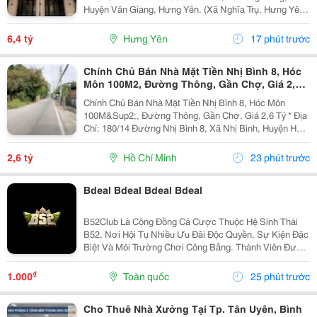
Huyện Văn Giang, Hưng Yên. (Xã Nghĩa Trụ, Hưng Yên
Mới) - Liền Kề 48M&Sup2; Cọ Xanh Hoàn Thiện 5 Tầng
6.4 Tỷ (Giá Bán Nhanh). - Liền Kề 48M&Sup2; Hải...
6,4 tỷ
Hưng Yên
17 phút trước
Chính Chủ Bán Nhà Mặt Tiền Nhị Bình 8, Hóc
Môn 100M2, Đường Thông, Gần Chợ, Giá 2,6
Tỷ
Chính Chủ Bán Nhà Mặt Tiền Nhị Bình 8, Hóc Môn
100M&Sup2;, Đường Thông, Gần Chợ, Giá 2,6 Tỷ * Địa
Chỉ: 180/14 Đường Nhị Bình 8, Xã Nhị Bình, Huyện Hóc
Môn, Tp.hcm Cũ. - Địa Chỉ Sau Sáp Nhập: Xã Đông
Thạnh, Tp.hcm. - Diện Tích: 4M X 25M, Tổng...
2,6 tỷ
Hồ Chí Minh
23 phút trước
Bdeal Bdeal Bdeal Bdeal
B52Club Là Cộng Đồng Cá Cược Thuộc Hệ Sinh Thái
B52, Nơi Hội Tụ Nhiều Ưu Đãi Độc Quyền, Sự Kiện Đặc
Biệt Và Môi Trường Chơi Công Bằng. Thành Viên Được
Trải Nghiệm Dịch Vụ Chất Lượng Cao Và Cơ Hội Nhận
Thưởng Lớn.
₫
1.000
Toàn quốc
25 phút trước
Cho Thuê Nhà Xưởng Tại Tp. Tân Uyên, Bình