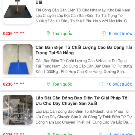
Bãi
Thi Công Cân Sàn Điện Tử Cho Nhà Máy, Kho Bãi Nam
Lộc Chuyên Lắp Đặt Cân Sàn Điện Tử Tải Trọng Từ
500Kg Đến 10 Tấn , Thiết Kế Phù Hợp Với Mọi Nhu Cầu
Sử Dụng Trong Sản Xuất Và Logistics. Cam Kết Khung
Cân Chắc Chắn. Loadcell Chính Hãng. ...
0236 *** ***
Toàn quốc
9 phút trước
Cân Bàn Điện Tử Chất Lượng Cao Đa Dạng Tải
Trọng Tại Đà Nẵng
Cân Bàn Điện Tử Chất Lượng Cao &Ndash; Đa Dạng
Tải Trọng Nam Lộc Cung Cấp Cân Bàn Điện Tử Từ 30Kg
Đến 1.000Kg , Phù Hợp Cho Kho Hàng, Xưởng Sản
Xuất, Siêu Thị, Cửa Hàng Và Doanh Nghiệp. Ưu Điểm
Nổi Bật ✔️ Kết Quả Cân Nhanh Và Chính Xác. ✔️ Mặt...
0236 *** ***
Toàn quốc
10 phút trước
Lắp Đặt Cân Đóng Bao Điện Tử Giải Pháp Tối
Ưu Cho Dây Chuyền Sản Xuất
Lắp Đặt Cân Đóng Bao Điện Tử &Ndash; Giải Pháp Tối
Ưu Cho Dây Chuyền Sản Xuất Công Ty Tnhh Điện Tử Tự
Động Nam Lộc Chuyên Thiết Kế, Cung Cấp Và Lắp Đặt
Hệ Thống Cân Đóng Bao Điện Tử Với Độ Chính Xác
Cao, Đáp Ứng Nhu Cầu Đóng Bao Tự Động Cho Nhiều...
0236 *** ***
Toàn quốc
11 phút trước