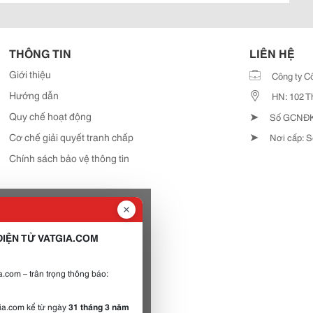
THÔNG TIN
LIÊN HỆ
Giới thiệu
Công ty C
Hướng dẫn
HN: 102 T
➤
Quy chế hoạt động
Số GCNĐKD
➤
Cơ chế giải quyết tranh chấp
Nơi cấp: S
Chính sách bảo vệ thông tin
IỆN TỬ VATGIA.COM
.com – trân trọng thông báo:
gia.com kể từ ngày
31 tháng 3 năm