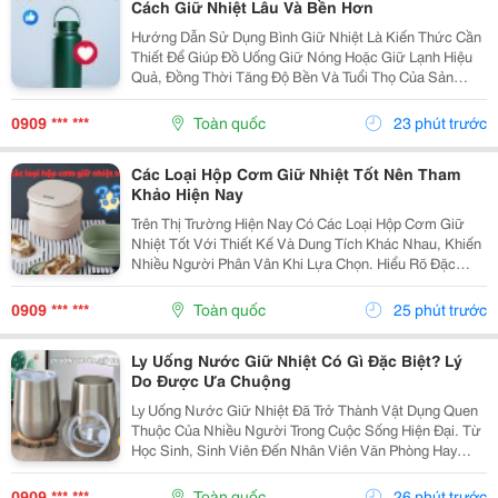
Cách Giữ Nhiệt Lâu Và Bền Hơn
Hướng Dẫn Sử Dụng Bình Giữ Nhiệt Là Kiến Thức Cần
Thiết Để Giúp Đồ Uống Giữ Nóng Hoặc Giữ Lạnh Hiệu
Quả, Đồng Thời Tăng Độ Bền Và Tuổi Thọ Của Sản
Phẩm. Trong Bài Viết Này, Cozycup Sẽ Chia Sẻ Cách Vệ
Sinh Bình Trước Khi Sử Dụng, Cách Dùng Đúng Mỗi...
0909 *** ***
Toàn quốc
23 phút trước
Các Loại Hộp Cơm Giữ Nhiệt Tốt Nên Tham
Khảo Hiện Nay
Trên Thị Trường Hiện Nay Có Các Loại Hộp Cơm Giữ
Nhiệt Tốt Với Thiết Kế Và Dung Tích Khác Nhau, Khiến
Nhiều Người Phân Vân Khi Lựa Chọn. Hiểu Rõ Đặc
Điểm Của Từng Loại Sẽ Giúp Bạn Dễ Dàng Tìm Được
Sản Phẩm Phù Hợp Với Nhu Cầu Sử Dụng Hằng Ngày.
0909 *** ***
Toàn quốc
25 phút trước
1....
Ly Uống Nước Giữ Nhiệt Có Gì Đặc Biệt? Lý
Do Được Ưa Chuộng
Ly Uống Nước Giữ Nhiệt Đã Trở Thành Vật Dụng Quen
Thuộc Của Nhiều Người Trong Cuộc Sống Hiện Đại. Từ
Học Sinh, Sinh Viên Đến Nhân Viên Văn Phòng Hay
Người Thường Xuyên Di Chuyển Đều Có Thể Sử Dụng
Để Mang Theo Đồ Uống Yêu Thích. Vậy Điều Gì Khiến
0909 *** ***
Toàn quốc
26 phút trước