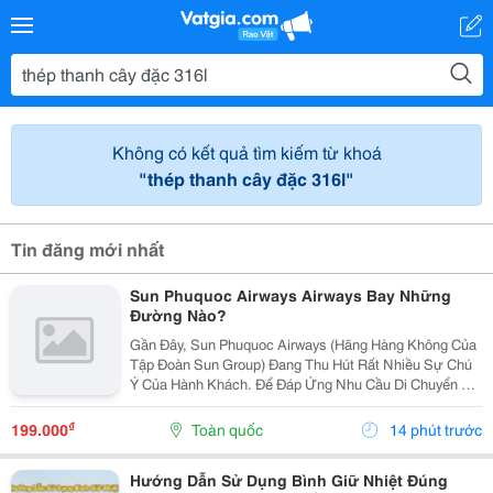
Không có kết quả tìm kiếm từ khoá
"thép thanh cây đặc 316l"
Tin đăng mới nhất
Sun Phuquoc Airways Airways Bay Những
Đường Nào?
Gần Đây, Sun Phuquoc Airways (Hãng Hàng Không Của
Tập Đoàn Sun Group) Đang Thu Hút Rất Nhiều Sự Chú
Ý Của Hành Khách. Để Đáp Ứng Nhu Cầu Di Chuyển Và
Du Lịch, Hãng Đang Liên Tục Mở Rộng Mạng Lưới Bay,
Kết Nối Trực Tiếp Phú Quốc Với Nhiều Tỉnh Thành...
₫
199.000
Toàn quốc
14 phút trước
Hướng Dẫn Sử Dụng Bình Giữ Nhiệt Đúng