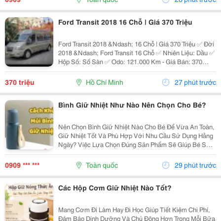
Ly...
Ford Transit 2018 16 Chỗ | Giá 370 Triệu
Ford Transit 2018 &Ndash; 16 Chỗ | Giá 370 Triệu ✅ Đời
2018 &Ndash; Ford Transit 16 Chỗ ✅ Nhiên Liệu: Dầu ✅
Hộp Số: Số Sàn ✅ Odo: 121.000 Km - Giá Bán: 370
Triệu - Xem Xe: 76/45/14 Đường 19, P. Linh Chiểu, Tp.
Thủ Đức Liên Hệ: 0352 507 269 Xe...
370 triệu
Hồ Chí Minh
27 phút trước
Bình Giữ Nhiệt Như Nào Nên Chọn Cho Bé?
Nên Chọn Bình Giữ Nhiệt Nào Cho Bé Để Vừa An Toàn,
Giữ Nhiệt Tốt Và Phù Hợp Với Nhu Cầu Sử Dụng Hằng
Ngày? Việc Lựa Chọn Đúng Sản Phẩm Sẽ Giúp Bé Sử
Dụng Thuận Tiện Hơn Và Cha Mẹ Cũng Yên Tâm Hơn.
Cùng Khám Phá 7 Tiêu Chí Quan Trọng Ngay Dưới Đây
0909 *** ***
Toàn quốc
29 phút trước
Để...
Các Hộp Cơm Giữ Nhiệt Nào Tốt?
Mang Cơm Đi Làm Hay Đi Học Giúp Tiết Kiệm Chi Phí,
Đảm Bảo Dinh Dưỡng Và Chủ Động Hơn Trong Mỗi Bữa