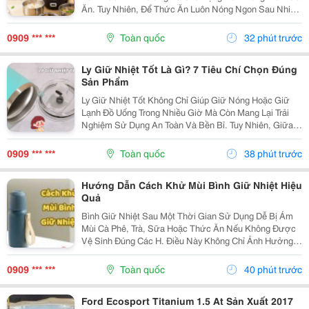
Ăn. Tuy Nhiên, Để Thức Ăn Luôn Nóng Ngon Sau Nhiều
Giờ, Việc Lựa Chọn Một Chiếc Hộp Cơm Giữ Nhiệt Nào
Tốt Là Điều Rất Quan Trọng. Bài Viết Dưới Đây Sẽ...
0909 *** ***
Toàn quốc
32 phút trước
Ly Giữ Nhiệt Tốt Là Gì? 7 Tiêu Chí Chọn Đúng
Sản Phẩm
Ly Giữ Nhiệt Tốt Không Chỉ Giúp Giữ Nóng Hoặc Giữ
Lạnh Đồ Uống Trong Nhiều Giờ Mà Còn Mang Lại Trải
Nghiệm Sử Dụng An Toàn Và Bền Bỉ. Tuy Nhiên, Giữa
Hàng Trăm Mẫu Mã Trên Thị Trường, Không Phải Sản
Phẩm Nào Cũng Đáp Ứng Được Chất Lượng Như Mong
0909 *** ***
Toàn quốc
38 phút trước
Đợi....
Hướng Dẫn Cách Khử Mùi Bình Giữ Nhiệt Hiệu
Quả
Bình Giữ Nhiệt Sau Một Thời Gian Sử Dụng Dễ Bị Ám
Mùi Cà Phê, Trà, Sữa Hoặc Thức Ăn Nếu Không Được
Vệ Sinh Đúng Các H. Điều Này Không Chỉ Ảnh Hưởng
Đến Hương Vị Đồ Uống Mà Còn Gây Mất Vệ Sinh. Hãy
Cùng Tìm Hiểu Những Cách Khử Mùi Bình Giữ Nhiệt
0909 *** ***
Toàn quốc
40 phút trước
Đơn...
Ford Ecosport Titanium 1.5 At Sản Xuất 2017