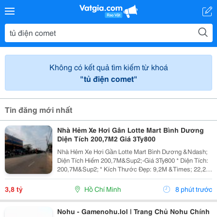
Không có kết quả tìm kiếm từ khoá
"tủ điện comet"
Tin đăng mới nhất
Nhà Hẻm Xe Hơi Gân Lotte Mart Bình Dương
Diện Tích 200,7M2 Giá 3Ty800
Nhà Hẻm Xe Hơi Gần Lotte Mart Bình Dương &Ndash;
Diện Tích Hiếm 200,7M&Sup2;-Giá 3Ty800 * Diện Tích:
200,7M&Sup2; * Kích Thước Đẹp: 9,2M &Times; 22,2M
* Nhà Cấp 4 Gồm 3 Phòng Ngủ, 1 Wc * Hẻm Xe Hơi
Rộng, Ô Tô Vào Tận Nhà * Hướng Đông Nam, Đất...
3,8 tỷ
Hồ Chí Minh
8 phút trước
Nohu - Gamenohu.lol | Trang Chủ Nohu Chính