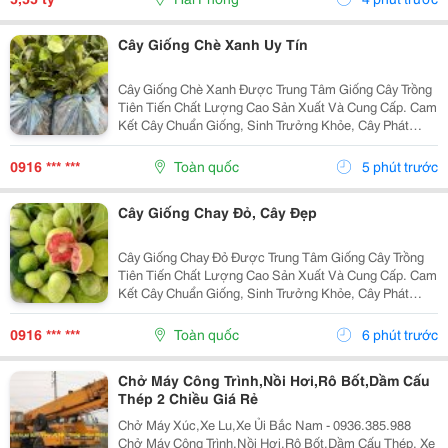
Cây Giống Chè Xanh Uy Tín
Cây Giống Chè Xanh Được Trung Tâm Giống Cây Trồng
Tiên Tiến Chất Lượng Cao Sản Xuất Và Cung Cấp. Cam
Kết Cây Chuẩn Giống, Sinh Trưởng Khỏe, Cây Phát
Triển Tốt, Chất Lượng Cao. Sđt/ Zalo: 0916.430.455
Đặc Điểm Cây Giống Chè Xanh Chè Xanh Là Giống
0916 *** ***
Toàn quốc
5 phút trước
Cây...
Cây Giống Chay Đỏ, Cây Đẹp
Cây Giống Chay Đỏ Được Trung Tâm Giống Cây Trồng
Tiên Tiến Chất Lượng Cao Sản Xuất Và Cung Cấp. Cam
Kết Cây Chuẩn Giống, Sinh Trưởng Khỏe, Cây Phát
Triển Tốt, Chất Lượng Cao. Sđt/ Zalo: 0916.430.455
Đặc Điểm Cây Giống Chay Đỏ Chay Đỏ Là Giống Cây
0916 *** ***
Toàn quốc
6 phút trước
Ăn...
Chở Máy Công Trình,Nồi Hơi,Rô Bốt,Dầm Cấu
Thép 2 Chiều Giá Rẻ
Chở Máy Xúc,Xe Lu,Xe Ủi Bắc Nam - 0936.385.988
Chở Máy Công Trình,Nồi Hơi,Rô Bốt,Dầm Cấu Thép, Xe