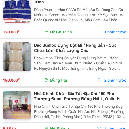
Trình
Đồng Phục Jk Hiện Có Về Đủ Mẫu Áo Đa Dạng Cho Cả
Nhà Lựa Chọn: - Áo Phản Quang Lưới Kẻ Sọc Bạc - Áo
Phản Quang 3M Màu Xanh Lá, Màu Cam - Áo Phản
Quang Lưới May Thun Sườn - Áo Gile Túi Hộp 4 Túi , 6
Túi - Áo Ghile In Logo.... - Quần Áo Bảo...
₫
120.000
Hồ Chí Minh
1 phút trước
Bao Jumbo Đựng Bột Mì / Nông Sản - Sức
Chứa Lớn, Chất Lượng Cao
Bao Jumbo (Fibc) Chuyên Dụng Đựng Bột Mì, Nông
Sản, Đảm Bảo An Toàn Thực Phẩm. - Chất Liệu Nhựa
Pp Nguyên Sinh, Màu Trắng Tinh/Trắng Ngà. - Sức
Chứa Từ 500Kg Đến 1500Kg. - Chống Ẩm, Chống Rò Rỉ
Hiệu Quả. - Có Ống Nạp, Ống Xả Tiện Lợi. - Đai...
₫
180.000
Đồng Nai
2 phút trước
Nhà Chính Chủ - Giá Tốt Địa Chỉ 450 Phủ
Thượng Đoạn, Phường Đông Hải 1, Quận Hải
An, Hải Phòng
Nhà Chính Chủ - Giá Tốt Địa Chỉ 450 Phủ Thượng Đoạn,
Phường Đông Hải 1, Quận Hải An, Hải Phòng ( Phường
Đông Hải, Tp Hải Phòng Mới ) Diện Tích: 125M2 ( 10X12
) Giá Bán: 5 Tỷ 550 Triệu ( Thương Lượng ) Liên Hệ
Sđt/Zalo: 0972097385 Chính Chủ **...
5,55 tỷ
Hải Phòng
4 phút trước