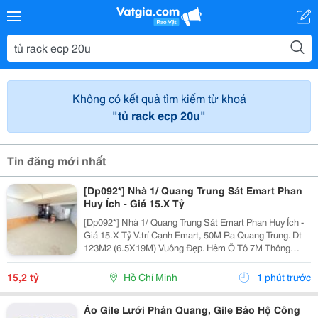
Không có kết quả tìm kiếm từ khoá
"tủ rack ecp 20u"
Tin đăng mới nhất
[Dp092*] Nhà 1/ Quang Trung Sát Emart Phan
Huy Ích - Giá 15.X Tỷ
[Dp092*] Nhà 1/ Quang Trung Sát Emart Phan Huy Ích -
Giá 15.X Tỷ V.trí Cạnh Emart, 50M Ra Quang Trung. Dt
123M2 (6.5X19M) Vuông Đẹp. Hẻm Ô Tô 7M Thông
Thoáng. Kết Cấu 4T, Có 11Pn 11Tolet. Tiện Xây Mới. ▶️
Nhắn Tin Ngay Để Xem Nhà.
15,2 tỷ
Hồ Chí Minh
1 phút trước
Áo Gile Lưới Phản Quang, Gile Bảo Hộ Công