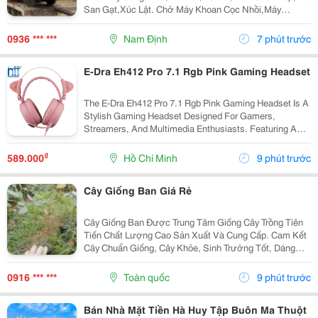
San Gạt,Xúc Lật. Chở Máy Khoan Cọc Nhồi,Máy
Nghiền Đá,Trạm Trộn,Biến Thế. Nhận Chở Ghép Hàng
Hóa Máy Công Trình Đi Các Tỉnh Nam Bắc Giá Rẻ ...
0936 *** ***
Nam Định
7 phút trước
E-Dra Eh412 Pro 7.1 Rgb Pink Gaming Headset
The E-Dra Eh412 Pro 7.1 Rgb Pink Gaming Headset Is A
Stylish Gaming Headset Designed For Gamers,
Streamers, And Multimedia Enthusiasts. Featuring A
Distinctive Pink Finish, Immersive 7.1 Virtual Surround
Sound , And Vibrant Rgb Lighting, It Delivers...
₫
589.000
Hồ Chí Minh
9 phút trước
Cây Giống Ban Giá Rẻ
Cây Giống Ban Được Trung Tâm Giống Cây Trồng Tiên
Tiến Chất Lượng Cao Sản Xuất Và Cung Cấp. Cam Kết
Cây Chuẩn Giống, Cây Khỏe, Sinh Trưởng Tốt, Dáng
Đẹp, Chất Lượng Cao. Sđt/ Zalo: 0916.430.455 Đặc
Điểm Cây Giống Ban Cây Ban Là Giống Cây Cảnh
0916 *** ***
Toàn quốc
9 phút trước
Quan...
Bán Nhà Mặt Tiền Hà Huy Tập Buôn Ma Thuột