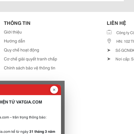
THÔNG TIN
LIÊN HỆ
Giới thiệu
Công ty C
Hướng dẫn
HN: 102 T
➤
Quy chế hoạt động
Số GCNĐKD
➤
Cơ chế giải quyết tranh chấp
Nơi cấp: S
Chính sách bảo vệ thông tin
IỆN TỬ VATGIA.COM
.com – trân trọng thông báo:
gia.com kể từ ngày
31 tháng 3 năm