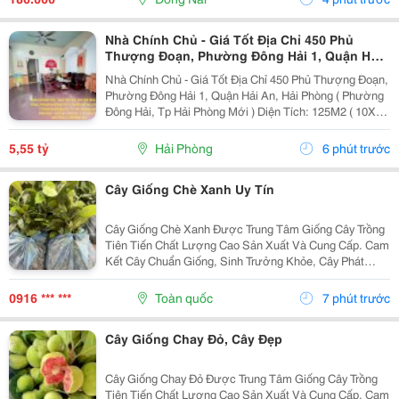
Nhà Chính Chủ - Giá Tốt Địa Chỉ 450 Phủ
Thượng Đoạn, Phường Đông Hải 1, Quận Hải
An, Hải Phòng
Nhà Chính Chủ - Giá Tốt Địa Chỉ 450 Phủ Thượng Đoạn,
Phường Đông Hải 1, Quận Hải An, Hải Phòng ( Phường
Đông Hải, Tp Hải Phòng Mới ) Diện Tích: 125M2 ( 10X12
) Giá Bán: 5 Tỷ 550 Triệu ( Thương Lượng ) Liên Hệ
Sđt/Zalo: 0972097385 Chính Chủ **...
5,55 tỷ
Hải Phòng
6 phút trước
Cây Giống Chè Xanh Uy Tín
Cây Giống Chè Xanh Được Trung Tâm Giống Cây Trồng
Tiên Tiến Chất Lượng Cao Sản Xuất Và Cung Cấp. Cam
Kết Cây Chuẩn Giống, Sinh Trưởng Khỏe, Cây Phát
Triển Tốt, Chất Lượng Cao. Sđt/ Zalo: 0916.430.455
Đặc Điểm Cây Giống Chè Xanh Chè Xanh Là Giống
0916 *** ***
Toàn quốc
7 phút trước
Cây...
Cây Giống Chay Đỏ, Cây Đẹp
Cây Giống Chay Đỏ Được Trung Tâm Giống Cây Trồng
Tiên Tiến Chất Lượng Cao Sản Xuất Và Cung Cấp. Cam