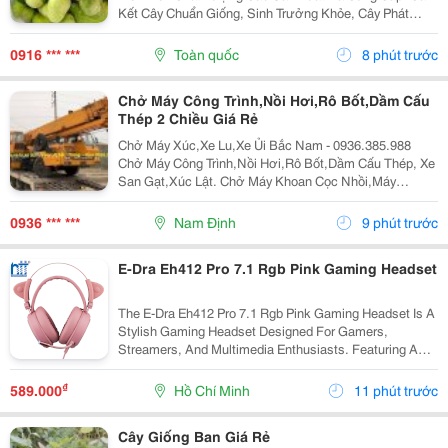
Kết Cây Chuẩn Giống, Sinh Trưởng Khỏe, Cây Phát
Triển Tốt, Chất Lượng Cao. Sđt/ Zalo: 0916.430.455
Đặc Điểm Cây Giống Chay Đỏ Chay Đỏ Là Giống Cây
0916 *** ***
Toàn quốc
8 phút trước
Ăn...
Chở Máy Công Trình,Nồi Hơi,Rô Bốt,Dầm Cấu
Thép 2 Chiều Giá Rẻ
Chở Máy Xúc,Xe Lu,Xe Ủi Bắc Nam - 0936.385.988
Chở Máy Công Trình,Nồi Hơi,Rô Bốt,Dầm Cấu Thép, Xe
San Gạt,Xúc Lật. Chở Máy Khoan Cọc Nhồi,Máy
Nghiền Đá,Trạm Trộn,Biến Thế. Nhận Chở Ghép Hàng
Hóa Máy Công Trình Đi Các Tỉnh Nam Bắc Giá Rẻ ...
0936 *** ***
Nam Định
9 phút trước
E-Dra Eh412 Pro 7.1 Rgb Pink Gaming Headset
The E-Dra Eh412 Pro 7.1 Rgb Pink Gaming Headset Is A
Stylish Gaming Headset Designed For Gamers,
Streamers, And Multimedia Enthusiasts. Featuring A
Distinctive Pink Finish, Immersive 7.1 Virtual Surround
Sound , And Vibrant Rgb Lighting, It Delivers...
₫
589.000
Hồ Chí Minh
11 phút trước
Cây Giống Ban Giá Rẻ