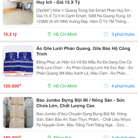
Huy Ích - Giá 15.X Tỷ
[Dp092*] Nhà 1/ Quang Trung Sát Emart Phan Huy Ích -
Giá 15.X Tỷ V.trí Cạnh Emart, 50M Ra Quang Trung. Dt
123M2 (6.5X19M) Vuông Đẹp. Hẻm Ô Tô 7M Thông
Thoáng. Kết Cấu 4T, Có 11Pn 11Tolet. Tiện Xây Mới. ▶️
Nhắn Tin Ngay Để Xem Nhà.
15,2 tỷ
Hồ Chí Minh
3 phút trước
Áo Gile Lưới Phản Quang, Gile Bảo Hộ Công
Trình
Đồng Phục Jk Hiện Có Về Đủ Mẫu Áo Đa Dạng Cho Cả
Nhà Lựa Chọn: - Áo Phản Quang Lưới Kẻ Sọc Bạc - Áo
Phản Quang 3M Màu Xanh Lá, Màu Cam - Áo Phản
Quang Lưới May Thun Sườn - Áo Gile Túi Hộp 4 Túi , 6
Túi - Áo Ghile In Logo.... - Quần Áo Bảo...
₫
120.000
Hồ Chí Minh
4 phút trước
Bao Jumbo Đựng Bột Mì / Nông Sản - Sức
Chứa Lớn, Chất Lượng Cao
Bao Jumbo (Fibc) Chuyên Dụng Đựng Bột Mì, Nông
Sản, Đảm Bảo An Toàn Thực Phẩm. - Chất Liệu Nhựa
Pp Nguyên Sinh, Màu Trắng Tinh/Trắng Ngà. - Sức
Chứa Từ 500Kg Đến 1500Kg. - Chống Ẩm, Chống Rò Rỉ
Hiệu Quả. - Có Ống Nạp, Ống Xả Tiện Lợi. - Đai...
₫
180.000
Đồng Nai
4 phút trước