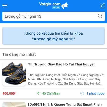
Không có kết quả tìm kiếm từ khoá
"tượng gỗ mỹ nghệ 13"
Tin đăng mới nhất
Thị Trường Giày Bảo Hộ Tại Thái Nguyên
Thái Nguyên Đang Phát Triển Mạnh Về Công Nghiệp Với
Nhiều Khu Công Nghiệp, Nhà Máy Và Công Trình Xây
Dựng, Kéo Theo Nhu Cầu Sử Dụng Giày Bảo Hộ Ngày
Càng Tăng. Không Chỉ Giúp Bảo Vệ Đôi Chân Trước
Các Rủi Ro Trong Môi Trường Làm Việc, Giày Bảo Hộ
₫
400.000
Hồ Chí Minh
1 phút trước
Còn...
[Dp092*] Nhà 1/ Quang Trung Sát Emart Phan