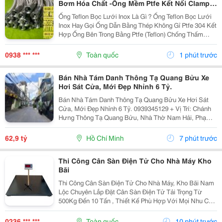
Bơm Hóa Chất -Ống Mềm Ptfe Kết Nối Clamp-
Ống Mềm Ptfe Kết Nối Mặt Bích-Ống Mềm Ptfe
Ống Teflon Bọc Lưới Inox Là Gì ? Ống Teflon Bọc Lưới
Kết Nối Ren Côn Lõm-Ống Mềm Ptfe Kết Nối
Inox Hay Gọi Ống Dẫn Bằng Thép Không Gỉ Ptfe 304 Kết
Rắc Co Vi Sinh-Ống Mềm Ptfe Kết Nối Ren
Hợp Ống Bên Trong Bằng Ptfe (Teflon) Chống Thấm
Ngoài
Chất Lỏng Với Lớp Vỏ Ngoài Bện Bằng Thép Không Gỉ
304 Để Tăng Cường Khả Năng Chịu Áp Lực Và...
0938 *** ***
Toàn quốc
1 phút trước
Bán Nhà Tám Danh Thông Tạ Quang Bửu Xe
Hơi Sát Cửa, Mới Đẹp Nhỉnh 6 Tỷ.
Bán Nhà Tám Danh Thông Tạ Quang Bửu Xe Hơi Sát
Cửa, Mới Đẹp Nhỉnh 6 Tỷ. 0939345129 + Vị Trí: Chánh
Hưng Thông Tạ Quang Bửu, Nhà Thờ Nam Hải, Phạm
Hùng, Cao Lổ, Thanh Loan... Sát Cầu Nguyễn Tri
Phương Qua Q.5, Q.1 + Tiện Ích: Chợ, Trường Học
62,9 tỷ
Hồ Chí Minh
7 phút trước
Các...
Thi Công Cân Sàn Điện Tử Cho Nhà Máy Kho
Bãi
Thi Công Cân Sàn Điện Tử Cho Nhà Máy, Kho Bãi Nam
Lộc Chuyên Lắp Đặt Cân Sàn Điện Tử Tải Trọng Từ
500Kg Đến 10 Tấn , Thiết Kế Phù Hợp Với Mọi Nhu Cầu
Sử Dụng Trong Sản Xuất Và Logistics. Cam Kết Khung
Cân Chắc Chắn. Loadcell Chính Hãng. ...
0236 *** ***
Toàn quốc
10 phút trước