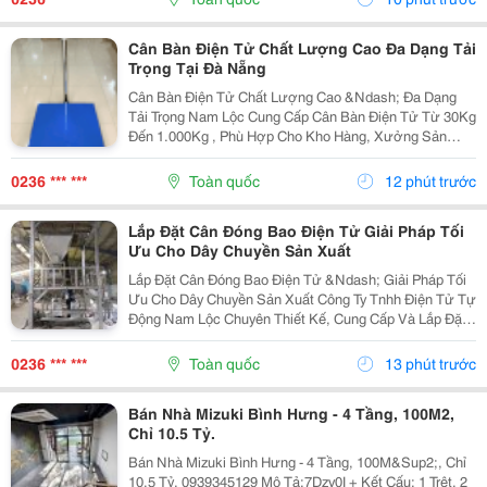
Cân Bàn Điện Tử Chất Lượng Cao Đa Dạng Tải
Trọng Tại Đà Nẵng
Cân Bàn Điện Tử Chất Lượng Cao &Ndash; Đa Dạng
Tải Trọng Nam Lộc Cung Cấp Cân Bàn Điện Tử Từ 30Kg
Đến 1.000Kg , Phù Hợp Cho Kho Hàng, Xưởng Sản
Xuất, Siêu Thị, Cửa Hàng Và Doanh Nghiệp. Ưu Điểm
Nổi Bật ✔️ Kết Quả Cân Nhanh Và Chính Xác. ✔️ Mặt...
0236 *** ***
Toàn quốc
12 phút trước
Lắp Đặt Cân Đóng Bao Điện Tử Giải Pháp Tối
Ưu Cho Dây Chuyền Sản Xuất
Lắp Đặt Cân Đóng Bao Điện Tử &Ndash; Giải Pháp Tối
Ưu Cho Dây Chuyền Sản Xuất Công Ty Tnhh Điện Tử Tự
Động Nam Lộc Chuyên Thiết Kế, Cung Cấp Và Lắp Đặt
Hệ Thống Cân Đóng Bao Điện Tử Với Độ Chính Xác
Cao, Đáp Ứng Nhu Cầu Đóng Bao Tự Động Cho Nhiều...
0236 *** ***
Toàn quốc
13 phút trước
Bán Nhà Mizuki Bình Hưng - 4 Tầng, 100M2,
Chỉ 10.5 Tỷ.
Bán Nhà Mizuki Bình Hưng - 4 Tầng, 100M&Sup2;, Chỉ
10.5 Tỷ. 0939345129 Mô Tả:7Dzv0I + Kết Cấu: 1 Trệt, 2