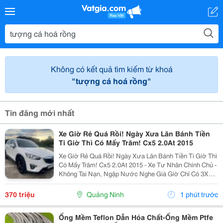
Không có kết quả tìm kiếm từ khoá
"tượng cá hoá rồng"
Tin đăng mới nhất
Xe Giờ Rẻ Quá Rồi! Ngày Xưa Lăn Bánh Tiền
Ti Giờ Thì Có Mấy Trăm! Cx5 2.0At 2015
Xe Giờ Rẻ Quá Rồi! Ngày Xưa Lăn Bánh Tiền Ti Giờ Thì
Có Mấy Trăm! Cx5 2.0At 2015 - Xe Tư Nhân Chính Chủ -
Không Tai Nạn, Ngập Nước Nghe Giá Giờ Chỉ Có 3Xx
Cụ Nào Ưng Alo Em! Liên Hệ: 0974078288 Xem Xe Tại:
Phú Diễn - Hà Nội
370 triệu
Quảng Ninh
1 phút trước
Ống Mềm Teflon Dẫn Hóa Chất-Ống Mềm Ptfe