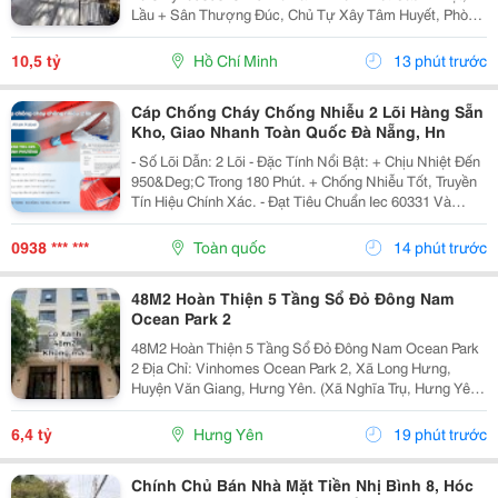
Lầu + Sân Thượng Đúc, Chủ Tự Xây Tâm Huyết, Phòng
Khách, Gian Bếp Siêu Rộng, Giếng Trời Giữa Và Sau
Nhà, Cổng Rào, Lề Đường 4M + Vị Trí:...
10,5 tỷ
Hồ Chí Minh
13 phút trước
Cáp Chống Cháy Chống Nhiễu 2 Lõi Hàng Sẵn
Kho, Giao Nhanh Toàn Quốc Đà Nẵng, Hn
- Số Lõi Dẫn: 2 Lõi - Đặc Tính Nổi Bật: + Chịu Nhiệt Đến
950&Deg;C Trong 180 Phút. + Chống Nhiễu Tốt, Truyền
Tín Hiệu Chính Xác. - Đạt Tiêu Chuẩn Iec 60331 Và
Bs6387 Được Kiểm Định Bởi Quatest 3 - Cách Điện
Bằng Lszh Và Có Một Lớp Lá Nhôm Chống...
0938 *** ***
Toàn quốc
14 phút trước
48M2 Hoàn Thiện 5 Tầng Sổ Đỏ Đông Nam
Ocean Park 2
48M2 Hoàn Thiện 5 Tầng Sổ Đỏ Đông Nam Ocean Park
2 Địa Chỉ: Vinhomes Ocean Park 2, Xã Long Hưng,
Huyện Văn Giang, Hưng Yên. (Xã Nghĩa Trụ, Hưng Yên
Mới) - Liền Kề 48M&Sup2; Cọ Xanh Hoàn Thiện 5 Tầng
6.4 Tỷ (Giá Bán Nhanh). - Liền Kề 48M&Sup2; Hải...
6,4 tỷ
Hưng Yên
19 phút trước
Chính Chủ Bán Nhà Mặt Tiền Nhị Bình 8, Hóc