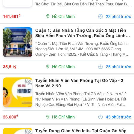
Trò Chơi Từ Bài, Slot Cho Đến Thể Thao, Ps88 Đảm Bảo
Mang Đến Những Giây Phút Thư Giãn Đầy Thú Vị Cho
Người Chơi. Chúng Tôi Cam Kết Cung Cấp Dịch Vụ
₫
161.681
Hồ Chí Minh
23 phút trước
Chăm...
Quận 1: Bán Nhà 5 Tầng Căn Góc 3 Mặt Tiền
Siêu Hếm Phan Văn Trường, P.cầu Ông Lãnh-
Dt 13M*4M- Chính Chủ Chào Giá Tốt
* Quận 1: Mặt Tiền Phan Văn Trường, P.cầu Ông Lãnh -
Ngang Siêu Lớn 13,5M * 4M - 093.867.6685 Giang
Giang - Diện Tích: 42M2. - Kết Cấu: 5 Tầng - Thang Máy
- Từ Lầu 2 Xây Vươn Ban Công Ra Rộng 4,5M - Các
Tầng Đều Thiết Kế Làm Vp Cty. - Đang Sẵn...
35,5 tỷ
Hồ Chí Minh
25 phút trước
Tuyển Nhân Viên Văn Phòng Tại Gò Vấp - 2
Nam Và 2 Nữ
Tuyển Nhân Viên Văn Phòng Tại Gò Vấp - 2 Nam Và 2
Nữ Nhân Viên Văn Phòng: (Là Sinh Viên Hoặc Đã Tốt
Nghiệp Cao Đẳng/ Đại Học) 1/ Vị Trí: Nhân Viên Full
Time (2 Nam 2 Nữ) Ca Làm: 13:00 Đến 21:00 (1 Tháng
Được Nghỉ Phép 1 Ngày, Và Hưởng Các Ngày...
₫
26.000
Hồ Chí Minh
45 phút trước
Tuyển Dụng Giáo Viên Ielts Tại Quận Gò Vấp