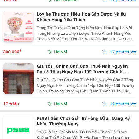
Lovibe Thương Hiệu Hoa Sáp Được Nhiều
Khách Hàng Yêu Thích
Trong Thị Trường Quà Tặng Hiện Nay, Hoa Sáp Là Một
Trong Những Lựa Chọn Được Nhiều Khách Hàng Yêu
Thích Nhờ Vẻ Đẹp Tinh Tế Và Khả Năng Lưu Giữ Lâu
Dài. Trong Số Những Thương Hiệu Nổi Bật, Lovibe
Đang Dần Trở Thành Cái Tên Được Nhiều Người Lựa
₫
300.000
Hà Nội
17 phút trước
Chọn...
Giá Tốt , Chính Chủ Cho Thuê Nhà Nguyên
Căn 3 Tầng Ngay Ngõ 109 Trường Chinh,
Thanh Xuân, Hà Nội
Giá Tốt , Chính Chủ Cho Thuê Nhà Nguyên Căn 3 Tầng
Ngay Ngõ 109 Trường Chinh * Địa Chỉ: Ngõ 109 Trường
Chinh, Phường Phương Liệt, Quận Thanh Xuân, Hà
Nội. - Nhà Nằm Tại Vị Trí Đẹp, Đường Ô Tô Tránh,
Thuận Tiện Vừa Ở Vừa Kinh Doanh Hoặc Làm Văn...
17 triệu
Hà Nội
19 phút trước
Ps88 | Sân Chơi Giải Trí Hàng Đầu | Đăng Ký
Nhận Thưởng Ngay
Ps88 Là Địa Chỉ Mà Mọi Tín Đồ Yêu Thích Cá Cược
Không Thể Bỏ Qua. Với Sự Đa Dạng Trong Lựa Chọn