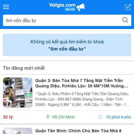
Không có kết quả tìm kiếm từ khoá
"tìm vốn đầu tư"
Tin đăng mới nhất
Quận 3: Bán Tòa Nhà 7 Tầng Mặt Tiền Trần
Quang Diệu, P.nhiêu Lộc- Dt 6M*10M Vuông
Đẹp- Nhà 2 Mt Thoáng- Chính Chủ Chào Giá
* Quận 3: Siêu Phẩm 9 Tầng Mặt Tiền Trần Quang Diệu,
Chỉ 32T
P.nhiêu Lộc - 093.867.6685 Giang Giang - Diện Tích:
55M2 - Ngang 5,8M * 9,5M. - Kết Cấu: 1 Hầm - Trệt - 1
Lửng - 5 Tầng - Sân Thượng - Thang Máy. + Tầng Hầm:
Kinh Doanh Giặt Sấy. + Tầng Trệt -...
32 tỷ
Hồ Chí Minh
10 phút trước
Quận Tân Bình: Chính Chủ Bán Tòa Nhà 8