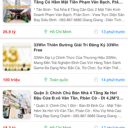
Tầng Có Hầm Mặt Tiền Phạm Văn Bạch, P.tân
Sơn- View Trực Diện Ngắm Máy Bay Đỉnh- Dt
* Tân Bình - Toà Nhà 8 Tầng Căn Góc 2 Mặt Tiền Kinh
Doanh Phạm Văn Bạch, P.tân Sơn - View Trực Diện Sân
Bay Siêu Đỉnh - 093.867.6685 Giang Giang - Diện Tích:
88,4M2 - Ngang 7,5M * 21M. - Kết Cấu: 1 Hầm - 1 Lửng -
6 Tầng - Sân Thượng - Thang Máy...
26,9 tỷ
Hồ Chí Minh
13 phút trước
33Win Thiên Đường Giải Trí Đăng Ký 33Win
Free
33Win Đại Lý Chính Thức Của Thương Hiệu 33Win,
Mang Đến Trải Nghiệm Đỉnh Cao Với Hàng Trăm Sảnh
Game Đa Dạng Như Bắn Cá, Trò Chơi, Sự Kiện Thể
Thao, Xổ Số, Game Bài Và Hơn Thế Nữa. Người Chơi
Còn Nhận Được Nhiều Ưu Đãi Hấp Dẫn Và Phần
100 triệu
Toàn quốc
14 phút trước
Thưởng Giá Trị....
Quận 3: Chính Chủ Bán Nhà 4 Tầng Xe Hơi
Đậu Cửa Đ.võ Văn Tần, P.bàn Cờ - Dt 4,2M*22M
Sh Vuông Đẹp - Giá Chào Tốt Chỉ 18,2T-
* Quận 3: Chính Chủ 1 Đời - Bán Đi Định Cư - Mặt Tiền
Hẻm Xe Hơi Võ Văn Tần, P.bàn Cờ - Khu Vip Nhà Cao
Tầng Đẹp Sang Chảnh - 093.867.6685 Giang Giang -
Diện Tích: 82M2 - Ngang 3,8M Nở Hậu 4,2M * 22M. -
Kết Cấu: 4 Tầng - Sân Thượng - 4Pn - 5Wc. -...
18,2 tỷ
Hồ Chí Minh
17 phút trước