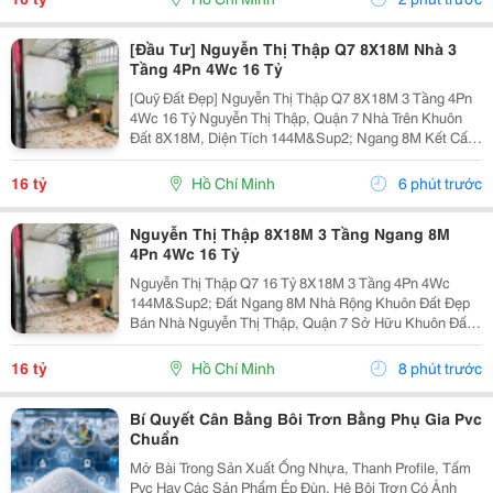
Ngủ &Ndash; 4...
[Đầu Tư] Nguyễn Thị Thập Q7 8X18M Nhà 3
Tầng 4Pn 4Wc 16 Tỷ
[Quỹ Đất Đẹp] Nguyễn Thị Thập Q7 8X18M 3 Tầng 4Pn
4Wc 16 Tỷ Nguyễn Thị Thập, Quận 7 Nhà Trên Khuôn
Đất 8X18M, Diện Tích 144M&Sup2; Ngang 8M Kết Cấu
3 Tầng 4 Phòng Ngủ &Ndash; 4 Toilet. Thông Số 8X18M
144M&Sup2; Ngang 8M 3 Tầng 4Pn 4Wc. Lợi Thế...
16 tỷ
Hồ Chí Minh
6 phút trước
Nguyễn Thị Thập 8X18M 3 Tầng Ngang 8M
4Pn 4Wc 16 Tỷ
Nguyễn Thị Thập Q7 16 Tỷ 8X18M 3 Tầng 4Pn 4Wc
144M&Sup2; Đất Ngang 8M Nhà Rộng Khuôn Đất Đẹp
Bán Nhà Nguyễn Thị Thập, Quận 7 Sở Hữu Khuôn Đất
8X18M, Tổng Diện Tích 144M&Sup2; Nhà Xây 3 Tầng
Gồm 4 Phòng Ngủ, 4 Toilet. Thông Tin Nhà Diện Tích:...
16 tỷ
Hồ Chí Minh
8 phút trước
Bí Quyết Cân Bằng Bôi Trơn Bằng Phụ Gia Pvc
Chuẩn
Mở Bài Trong Sản Xuất Ống Nhựa, Thanh Profile, Tấm
Pvc Hay Các Sản Phẩm Ép Đùn, Hệ Bôi Trơn Có Ảnh