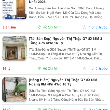
Nhất 2026
Xu Hướng Kiến Trúc Hiện Đại Năm 2026 Đang Chứng
Kiến Sự Lên Ngôi Mạnh Mẽ Của Các Dòng Vật Liệu
Xanh, Bền Bỉ Và Tối Ưu Chi Phí. Trong Đó, Hệ Thống
Cửa Nhựa Vân Gỗ Chính Là Sự Lựa Chọn Hàng Đầu Để
Thay Thế Cửa Gỗ Tự Nhiên Truyền Thống. Với Công
3,3 triệu
Hồ Chí Minh
1 phút trước
Nghệ...
[Tài Sản Đẹp] Nguyễn Thị Thập Q7 8X18M 3
Tầng 4Pn 4Wc 16 Tỷ
[Tài Sản Đáng Giữ] Nguyễn Thị Thập Q7 8X18M
144M&Sup2; 3 Tầng 4Pn 4Wc 16 Tỷ Nhà Nguyễn Thị
Thập, Quận 7 Khuôn Đất 8X18M 144M&Sup2; Đất
Ngang 8M Nhà 3 Tầng 4 Phòng Ngủ &Ndash; 4 Toilet.
Thông Số 8X18M 144M&Sup2; Ngang 8M 3 Tầng 4Pn
16 tỷ
Hồ Chí Minh
1 phút trước
4Wc. Điểm Đáng...
[Hàng Hiếm] Nguyễn Thị Thập Q7 8X18M
Ngang 8M 4Pn 4Wc 16 Tỷ
[Đầu Tư Tích Sản] Nguyễn Thị Thập Q7 8X18M
144M&Sup2; 3 Tầng 4Pn 4Wc 16 Tỷ Quỹ Đất Rộng
Ngang 8M Nhà 3 Tầng Công Năng Đầy Đủ Bán Nhà
Nguyễn Thị Thập, Quận 7 Khuôn Đất 8X18M, Tổng Diện
Tích 144M&Sup2; Ngang 8M Kết Cấu 3 Tầng 4 Phòng
16 tỷ
Hồ Chí Minh
2 phút trước