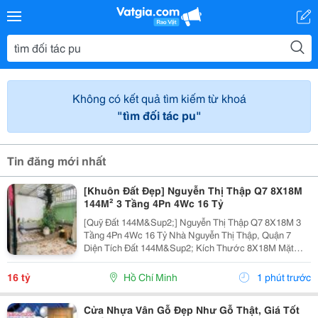
Không có kết quả tìm kiếm từ khoá
"tìm đối tác pu"
Tin đăng mới nhất
[Khuôn Đất Đẹp] Nguyễn Thị Thập Q7 8X18M
144M² 3 Tầng 4Pn 4Wc 16 Tỷ
[Quỹ Đất 144M&Sup2;] Nguyễn Thị Thập Q7 8X18M 3
Tầng 4Pn 4Wc 16 Tỷ Nhà Nguyễn Thị Thập, Quận 7
Diện Tích Đất 144M&Sup2; Kích Thước 8X18M Mặt
Ngang 8M Kết Cấu 3 Tầng 4 Phòng Ngủ &Ndash; 4
Toilet. Thông Tin Nhanh 8X18M 144M&Sup2; Đất Ngang
16 tỷ
Hồ Chí Minh
1 phút trước
8M 3...
Cửa Nhựa Vân Gỗ Đẹp Như Gỗ Thật, Giá Tốt