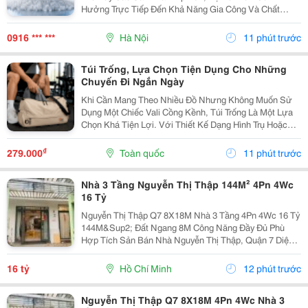
Hưởng Trực Tiếp Đến Khả Năng Gia Công Và Chất
Lượng Thành Phẩm. Nếu Lượng Chất Bôi Trơn Không
Phù Hợp, Nhựa Có Thể Bị Dính Thiết Bị, Khó Nóng
0916 *** ***
Hà Nội
11 phút trước
Chảy...
Túi Trống, Lựa Chọn Tiện Dụng Cho Những
Chuyến Đi Ngắn Ngày
Khi Cần Mang Theo Nhiều Đồ Nhưng Không Muốn Sử
Dụng Một Chiếc Vali Cồng Kềnh, Túi Trống Là Một Lựa
Chọn Khá Tiện Lợi. Với Thiết Kế Dạng Hình Trụ Hoặc
Dáng Ngang, Túi Có Không Gian Chứa Rộng, Dễ Sắp
Xếp Quần Áo, Giày Dép Và Các Vật Dụng Cá Nhân.
₫
279.000
Toàn quốc
11 phút trước
Đây...
Nhà 3 Tầng Nguyễn Thị Thập 144M² 4Pn 4Wc
16 Tỷ
Nguyễn Thị Thập Q7 8X18M Nhà 3 Tầng 4Pn 4Wc 16 Tỷ
144M&Sup2; Đất Ngang 8M Công Năng Đầy Đủ Phù
Hợp Tích Sản Bán Nhà Nguyễn Thị Thập, Quận 7 Diện
Tích Đất 8X18M Tổng 144M&Sup2; Nhà 3 Tầng 4 Phòng
Ngủ &Ndash; 4 Toilet. Thông Số 8X18M 144M&Sup2;...
16 tỷ
Hồ Chí Minh
12 phút trước
Nguyễn Thị Thập Q7 8X18M 4Pn 4Wc Nhà 3