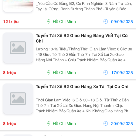
_Yêu Cầu Có Bằng B2, Có Kinh Nghiệm 3 Năm Trở Lên,
Tay Lái Cứng, Rành Đường Thành Phố - Tuyển 3 Bốc
Xếp_Yêu Cầu Khỏe Mạnh, Có Kinh Nghiệm Làm Kho Và
Chất Xếp Hàng Xe Tải - Làm Việc Giờ...
12 triệu
Hồ Chí Minh
09/09/2025
Tuyển Tài Xế B2 Giao Hàng Bảng Viết Tại Củ
Chi
Lương : 8-12 Triệu/Tháng Thời Gian Làm Việc: 6 Giờ 30
- 18 Giờ, Từ Thứ 2 Đến Thứ 7 + Tài Xế Lái Xe Giao
Hàng Nội Thành + Chịu Trách Nhiệm Bảo Quản Xe + Khi
Không Giao Hàng Phải Theo Sự Điều Động Công Việc
Của Quản Lý Xưởng - Yêu Cầu : +...
8 triệu
Hồ Chí Minh
17/09/2025
Tuyển Tài Xế B2 Giao Hàng Xe Tải Tại Củ Chi
Thời Gian Làm Việc: 6 Giờ 30 - 18 Giờ, Từ Thứ 2 Đến
Thứ 7 + Tài Xế Lái Xe Giao Hàng Nội Thành + Chịu
Trách Nhiệm Bảo Quản Xe + Khi Không Giao Hàng Phải
Theo Sự Điều Động Công Việc Của Quản Lý Xưởng -
Yêu Cầu : + Rành Đường Tphcm + Nhanh...
8 triệu
Hồ Chí Minh
20/09/2025