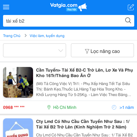
Trang Chủ
Việc làm, tuyển dụng
Lọc nâng cao
Cần Tuyển≫ Tài Xế B2-C Trở Lên, Lơ Xe Và Phụ
Kho 16Tr/Tháng Bao Ăn Ở
(Mô Tả Công Việc Vị Tri1: - Phụ Xếp Hàng Tết Tại Siêu
Thị: Bánh Kẹo,Thuốc Lá,Hàng Tạp Hóa Trong Kho. -
Khối Lượng Hàng Từ 5-25Kg. - Làm Việc Theo Băng
Chuyền , Xe Nâng Hỗ Trợ. - Làm Việc 8H/Ngày. Sáng
7H-11H Trưa,Chiều 13H-17H. -...
0968 *** ***
Hồ Chí Minh
>1 năm
Cty Lmd Có Nhu Cầu Cần Tuyển Như Sau : 1/
Tài Xế B2 Trở Lên (Kinh Nghiệm Trở 2 Năm)
Cty Lmd Có Nhu Cầu Cần Tuyển Như Sau : 1/ Tài Xế B2