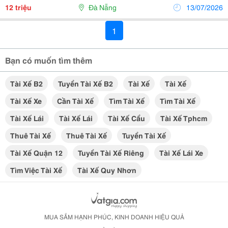
, Lái Xe Nâng Công Việc Ổn Định...
12 triệu
Đà Nẵng
13/07/2026
1
Bạn có muốn tìm thêm
Tài Xế B2
Tuyển Tài Xế B2
Tài Xế
Tài Xế
Tài Xế Xe
Cần Tài Xế
Tìm Tài Xế
Tìm Tài Xế
Tài Xế Lái
Tài Xế Lái
Tài Xế Cẩu
Tài Xế Tphcm
Thuê Tài Xế
Thuê Tài Xế
Tuyển Tài Xế
Tài Xế Quận 12
Tuyển Tài Xế Riêng
Tài Xế Lái Xe
Tìm Việc Tài Xế
Tài Xế Quy Nhơn
MUA SẮM HẠNH PHÚC, KINH DOANH HIỆU QUẢ