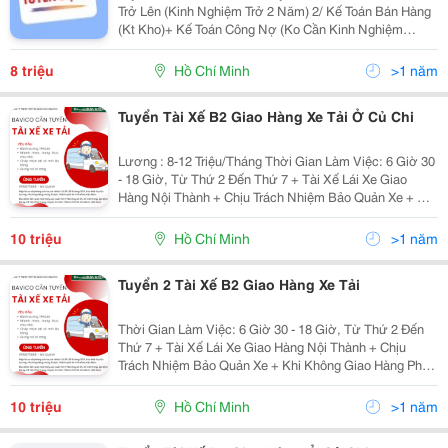
Trở Lên (Kinh Nghiệm Trở 2 Năm) 2/ Kế Toán Bán Hàng
(Kt Kho)+ Kế Toán Công Nợ (Ko Cần Kinh Nghiệm
Nhiều) 3/Lao Động Phổ Thông (Phụ Kho Soạn Hàng.
Trình Độ Trên 12) -Không Cần Kinh Nghiệm, Có...
8 triệu
Hồ Chí Minh
>1 năm
Tuyển Tài Xế B2 Giao Hàng Xe Tải Ở Củ Chi
Lương : 8-12 Triệu/Tháng Thời Gian Làm Việc: 6 Giờ 30
- 18 Giờ, Từ Thứ 2 Đến Thứ 7 + Tài Xế Lái Xe Giao
Hàng Nội Thành + Chịu Trách Nhiệm Bảo Quản Xe + Khi
Không Giao Hàng Phải Theo Sự Điều Động Công Việc
Của Quản Lý Xưởng - Yêu Cầu : +...
10 triệu
Hồ Chí Minh
>1 năm
Tuyển 2 Tài Xế B2 Giao Hàng Xe Tải
Thời Gian Làm Việc: 6 Giờ 30 - 18 Giờ, Từ Thứ 2 Đến
Thứ 7 + Tài Xế Lái Xe Giao Hàng Nội Thành + Chịu
Trách Nhiệm Bảo Quản Xe + Khi Không Giao Hàng Phải
Theo Sự Điều Động Công Việc Của Quản Lý Xưởng -
Yêu Cầu : + Rành Đường Tphcm + Nhanh...
10 triệu
Hồ Chí Minh
>1 năm