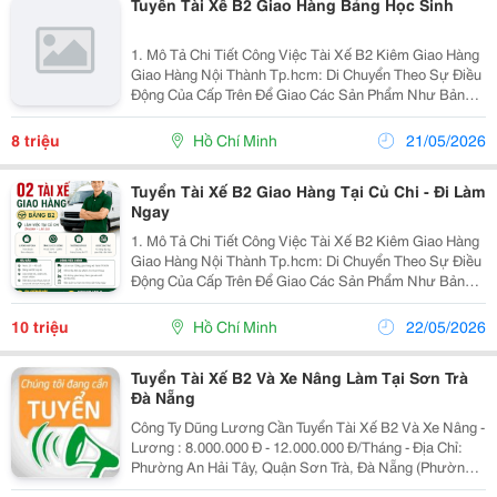
Tuyển Tài Xế B2 Giao Hàng Bảng Học Sinh
1. Mô Tả Chi Tiết Công Việc Tài Xế B2 Kiêm Giao Hàng
Giao Hàng Nội Thành Tp.hcm: Di Chuyển Theo Sự Điều
Động Của Cấp Trên Để Giao Các Sản Phẩm Như Bảng
Viết Đến Khách Hàng. Lái Xe Van 750Kg : Đảm Bảo An
Toàn, Đúng Tuyến Đường Quy Định, Đúng...
8 triệu
Hồ Chí Minh
21/05/2026
Tuyển Tài Xế B2 Giao Hàng Tại Củ Chi - Đi Làm
Ngay
1. Mô Tả Chi Tiết Công Việc Tài Xế B2 Kiêm Giao Hàng
Giao Hàng Nội Thành Tp.hcm: Di Chuyển Theo Sự Điều
Động Của Cấp Trên Để Giao Các Sản Phẩm Như Bảng
Viết Đến Khách Hàng. Lái Xe Van 750Kg : Đảm Bảo An
Toàn, Đúng Tuyến Đường Quy Định, Đúng...
10 triệu
Hồ Chí Minh
22/05/2026
Tuyển Tài Xế B2 Và Xe Nâng Làm Tại Sơn Trà
Đà Nẵng
Công Ty Dũng Lương Cần Tuyển Tài Xế B2 Và Xe Nâng -
Lương : 8.000.000 Đ - 12.000.000 Đ/Tháng - Địa Chỉ:
Phường An Hải Tây, Quận Sơn Trà, Đà Nẵng (Phường
An Hải, Tp Đà Nẵng Mới) - Cần Phụ Xe, Tài Xế Bằng B2