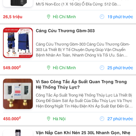
Mt/S Non-Ecc (1 X 16 Gb) Ổ Đĩa Cứng: 512 Gb
Pcie&Reg; Nvme&Trade; M.2 Ssd Ổ Đĩa Quang: Không
Công Ty Tnhh Tm Dv Hợp Thành Thịnh 406/55 Cộng
26,5 triệu
Hồ Chí Minh
19 phút trước
Hòa,...
Cáng Cứu Thương Gbm-303
Cáng Cứu Thương Gbm-303 Cáng Cứu Thương Gbm-
303 Là Thiết Bị Y Tế Chuyên Dụng Giúp Vận Chuyển
Bệnh Nhân An Toàn, Nhanh Chóng Và Tối Ưu. Sản
Phẩm Được Thiết Kế Dành Cho Các Tình Huống Cấp
Cứu Khẩn Cấp Hoặc Hỗ Trợ Di Chuyển Cho Người Già
₫
549.000
Hồ Chí Minh
25 phút trước
Yếu, Bệnh...
Vì Sao Công Tắc Áp Suất Quan Trọng Trong
Hệ Thống Thủy Lực?
Công Tắc Áp Suất Trong Hệ Thống Thủy Lực Là Thiết Bị
Dùng Để Giám Sát Áp Suất Của Dầu Thủy Lực Và Thực
Hiện Đóng/Ngắt Tín Hiệu Điện Khi Áp Suất Đạt Đến Giá
Trị Cài Đặt. Công Tắc Áp Suất Saginomiya Sns C102X
Đóng Vai Trò Quan Trọng Trong Việc Bảo Vệ...
₫
450.000
Hà Nội
27 phút trước
Vặn Nắp Can Khí Nén 25 30L Nhanh Gọn, Nhẹ