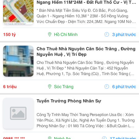
Ngang Hiếm 11M*24M - Đất Full Thổ Cư - Vị Trí
Phù Hợp Xây Cao Ốc Văn Phòng, Khách Sạn,
* Bán Nhà Mặt Tiền Siêu Vip Đ. Cô Bắc, P.cô Giang,
Kinh Doanh
Quận 1 - Ngang Hiếm 10,3M * 23M - Sổ Hồng Vuông
Vức Chuẩn Đẹp - Diện Tích: 224,3M2. Ngang 10M Nở
Hậu 10,3M * 23,7M. Đất Nở Hậu Phong Thuỷ Tốt Cho
Gia Chủ Trong Kinh Doanh. - Hiện Trạng: C4. - Phù...
150 tỷ
Hồ Chí Minh
3 phút trước
Cho Thuê Nhà Nguyên Căn Sóc Trăng , Đường
Nguyễn Huệ , Vị Trí Đẹp
Cho Thuê Nhà Nguyên Căn Sóc Trăng , Đường Nguyễn
Huệ , Vị Trí Đẹp * Nhà Nguyên Căn Tại : 452 Nguyễn
Huệ, Phường 1, Tp. Sóc Trăng (Cũ) , Tỉnh Sóc Trăng (
Phường Sóc Trăng, Tp. Cần Thơ (Mới) * Giá Thuê: 6
Triệu/Tháng ( Cọc 2 Tháng, Đóng 1 Tháng ) *...
6 triệu
Sóc Trăng
6 phút trước
Tuyển Trưởng Phòng Nhân Sự
Công Ty Tnhh May Thời Trang Perseption Usa Đc : Xóm
Yên Phúc, Xã Nghi Lộc, Nghệ An Tuyển Dụng 1. Trưởng
Phòng Nhân Sự : 01 Mô Tả Công Việc : &Bull;Quản Lý
Và Điều Hành Hoạt Động P. Nhân Sự. &Bull;Xây Dựng
Và Triển Khai Chiến Lược, Chính...
0985 *** ***
Nghệ An
17 phút trước