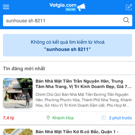
Không có kết quả tìm kiếm từ khoá
"sunhouse sh 8211"
Tin đăng mới nhất
Bán Nhà Mặt Tiền Trần Nguyên Hãn, Trung
Tâm Nha Trang, Vị Trí Kinh Doanh Đẹp, Giá 7,4
Tỷ
Chính Chủ Gửi Bán Nhà Mặt Tiền Đường Trần Nguyên
Hãn, Phường Phước Hòa, Thành Phố Nha Trang, Khánh
Hòa, Sở Hữu Vị Trí Kinh Doanh Sầm Uất, Phù Hợp Mở
Cửa Hàng, Văn Phòng, Showroom Hoặc Đầu Tư Cho
Thuê Lâu Dài. Thông Tin Chi Tiết. - Địa Chỉ: Số...
7,4 tỷ
Khánh Hòa
2 phút trước
Bán Nhà Mặt Tiền Kd Đ.cô Bắc, Quận 1 -