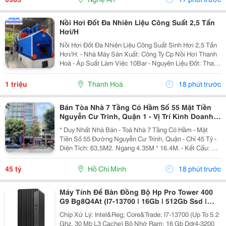
Nồi Hơi Đốt Đa Nhiên Liệu Công Suất 2,5 Tấn
Hơi/H
Nồi Hơi Đốt Đa Nhiên Liệu Công Suất Sinh Hơi 2,5 Tấn
Hơi/H: - Nhà Máy Sản Xuất: Công Ty Cp Nồi Hơi Thanh
Hoá - Áp Suất Làm Việc 10Bar - Nguyên Liệu Đốt: Than,
Củi, Vỏ Trấu, Vải Vụn, Viên Nén.......... Tư Vấn Sản
Phẩm Hỗ Trợ Khách Hàng 24/7: ...
1 triệu
Thanh Hoá
18 phút trước
Bán Tòa Nhà 7 Tầng Có Hầm Số 55 Mặt Tiền
Nguyễn Cư Trinh, Quận 1 - Vị Trí Kinh Doanh
Đỉnh - Khẳng Định Vị Thế Đẳng Cấp - Ngay
* Duy Nhất Nhà Bán - Toà Nhà 7 Tầng Có Hầm - Mặt
Tiền Số 55 Đường Nguyễn Cư Trinh, Quận - Chỉ 45 Tỷ -
Diện Tích: 63,5M2. Ngang 4.35M * 16.4M. - Kết Cấu: 1
Hầm - 6 Tầng St - Thang Máy. - Dòng Tiền: 90
Triệu/Tháng - Hđ 5 Năm. - Pháp Lý: Sổ Hồng Cá...
45 tỷ
Hồ Chí Minh
18 phút trước
Máy Tính Để Bàn Đồng Bộ Hp Pro Tower 400
G9 Bg8Q4At (I7-13700 | 16Gb | 512Gb Ssd |
Intel Uhd 770 | Windows 11 Home)
Chíp Xử Lý: Intel&Reg; Core&Trade; I7-13700 (Up To 5.2
Ghz, 30 Mb L3 Cache) Bộ Nhớ Ram: 16 Gb Ddr4-3200