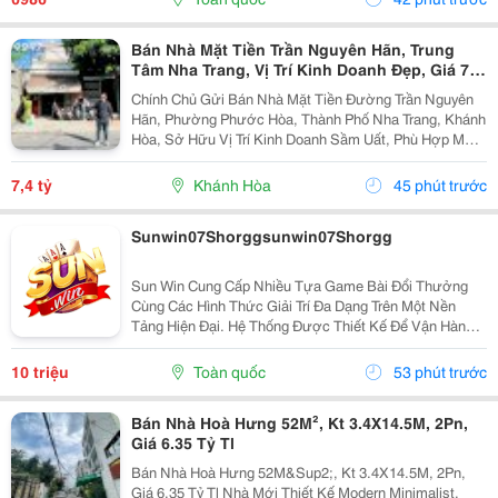
Bán Nhà Mặt Tiền Trần Nguyên Hãn, Trung
Tâm Nha Trang, Vị Trí Kinh Doanh Đẹp, Giá 7,4
Tỷ
Chính Chủ Gửi Bán Nhà Mặt Tiền Đường Trần Nguyên
Hãn, Phường Phước Hòa, Thành Phố Nha Trang, Khánh
Hòa, Sở Hữu Vị Trí Kinh Doanh Sầm Uất, Phù Hợp Mở
Cửa Hàng, Văn Phòng, Showroom Hoặc Đầu Tư Cho
Thuê Lâu Dài. Thông Tin Chi Tiết. - Địa Chỉ: Số...
7,4 tỷ
Khánh Hòa
45 phút trước
Sunwin07Shorggsunwin07Shorgg
Sun Win Cung Cấp Nhiều Tựa Game Bài Đổi Thưởng
Cùng Các Hình Thức Giải Trí Đa Dạng Trên Một Nền
Tảng Hiện Đại. Hệ Thống Được Thiết Kế Để Vận Hành
Ổn Định, Truy Cập Nhanh Và Tương Thích Với Nhiều
Thiết Bị. Bên Cạnh Đó, Các Tính Năng Bảo Mật Cũng
10 triệu
Toàn quốc
53 phút trước
Được...
Bán Nhà Hoà Hưng 52M², Kt 3.4X14.5M, 2Pn,
Giá 6.35 Tỷ Tl
Bán Nhà Hoà Hưng 52M&Sup2;, Kt 3.4X14.5M, 2Pn,
Giá 6.35 Tỷ Tl Nhà Mới Thiết Kế Modern Minimalist,