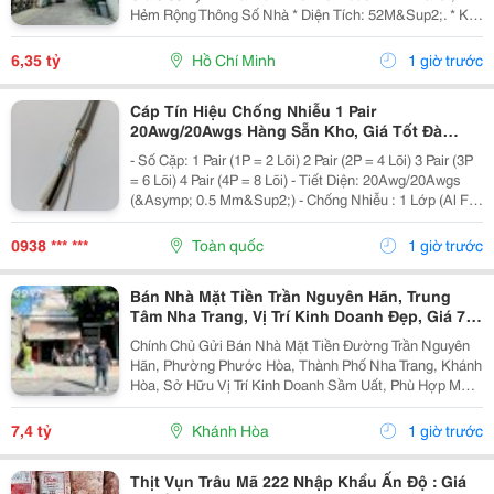
Hẻm Rộng Thông Số Nhà * Diện Tích: 52M&Sup2;. * Kt:
3.4M X 14.5M. * Kết Cấu: 1 Trệt 1 Lầu. * Chủ Hỗ Trợ
Hoàn Thiện Thêm 1 Phòng Ngủ Trước Khi Bàn...
6,35 tỷ
Hồ Chí Minh
1 giờ trước
Cáp Tín Hiệu Chống Nhiễu 1 Pair
20Awg/20Awgs Hàng Sẵn Kho, Giá Tốt Đà
Nẵng, Huế
- Số Cặp: 1 Pair (1P = 2 Lõi) 2 Pair (2P = 4 Lõi) 3 Pair (3P
= 6 Lõi) 4 Pair (4P = 8 Lõi) - Tiết Diện: 20Awg/20Awgs
(&Asymp; 0.5 Mm&Sup2;) - Chống Nhiễu : 1 Lớp (Al Foil
)/ 2 Lớp Chống Nhiễu (Al Foil + Lớp Lưới Chống Nhiễu) -
Vật Liệu: Đồng...
0938 *** ***
Toàn quốc
1 giờ trước
Bán Nhà Mặt Tiền Trần Nguyên Hãn, Trung
Tâm Nha Trang, Vị Trí Kinh Doanh Đẹp, Giá 7,4
Tỷ
Chính Chủ Gửi Bán Nhà Mặt Tiền Đường Trần Nguyên
Hãn, Phường Phước Hòa, Thành Phố Nha Trang, Khánh
Hòa, Sở Hữu Vị Trí Kinh Doanh Sầm Uất, Phù Hợp Mở
Cửa Hàng, Văn Phòng, Showroom Hoặc Đầu Tư Cho
Thuê Lâu Dài. Thông Tin Chi Tiết. - Địa Chỉ: Số...
7,4 tỷ
Khánh Hòa
1 giờ trước
Thịt Vụn Trâu Mã 222 Nhập Khẩu Ấn Độ : Giá