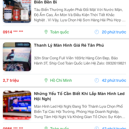
Biển Bền Bỉ
Tàu Biển Thường Xuyên Phải Đối Mặt Với Nước Mặn,
Độ Ẩm Cao, Ăn Mòn Và Điều Kiện Thời Tiết Khắc
Nghiệt . Vì Vậy, Lựa Chọn Hệ Sơn Hàng Hải Phù Hợp Là
Yếu Tố Quan Trọng Giúp Bảo Vệ Bề Mặt Và Nâng Cao
Độ Bền Công Trình. Sơn Hàng Hải Nippon Được Ứng...
0914 *** ***
Toàn quốc
20 phút trước
Thanh Lý Màn Hình Giá Rẻ Tân Phú
32In Star Cong Full Viền 165Hz Hàng Còn Đẹp, Bảo
Hành 3T, Ship Cod Toàn Quốc Liên Hệ Zalo: 0932619821
2,7 triệu
Hồ Chí Minh
42 phút trước
Những Yếu Tố Cần Biết Khi Lắp Màn Hình Led
Hội Nghị
Màn Hình Led Hội Nghị Đang Trở Thành Lựa Chọn Phổ
Biến Tại Các Hội Trường, Phòng Họp Doanh Nghiệp,
Trung Tâm Hội Nghị Và Không Gian Tổ Chức Sự Kiện
Nhờ Khả Năng Hiển Thị Hình Ảnh Lớn, Rõ Nét Và Ổn
Định. Tuy Nhiên, Để Lựa Chọn Được Hệ Thống...
0986 *** ***
Toàn quốc
42 phút trước