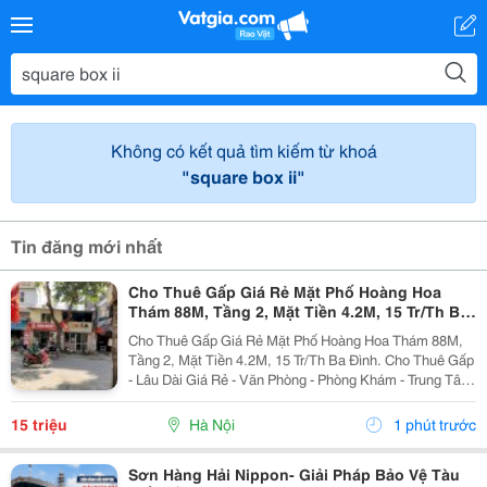
Không có kết quả tìm kiếm từ khoá
"square box ii"
Tin đăng mới nhất
Cho Thuê Gấp Giá Rẻ Mặt Phố Hoàng Hoa
Thám 88M, Tầng 2, Mặt Tiền 4.2M, 15 Tr/Th Ba
Đình.
Cho Thuê Gấp Giá Rẻ Mặt Phố Hoàng Hoa Thám 88M,
Tầng 2, Mặt Tiền 4.2M, 15 Tr/Th Ba Đình. Cho Thuê Gấp
- Lâu Dài Giá Rẻ - Văn Phòng - Phòng Khám - Trung Tâm
Văn Hóa - Gia Đình Ở - Thang Máy - Có Chỗ Để Xe Máy.
Mô Tả: + Cho Thuê Gấp, Giá Rẻ, Lâu Dài...
15 triệu
Hà Nội
1 phút trước
Sơn Hàng Hải Nippon- Giải Pháp Bảo Vệ Tàu