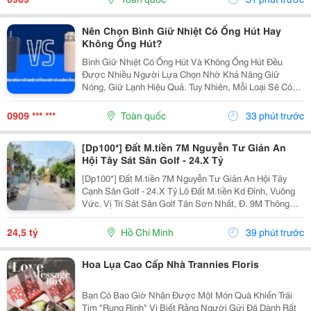
Hiểu Chi...
Nên Chọn Bình Giữ Nhiệt Có Ống Hút Hay
Không Ống Hút?
Bình Giữ Nhiệt Có Ống Hút Và Không Ống Hút Đều
Được Nhiều Người Lựa Chọn Nhờ Khả Năng Giữ
Nóng, Giữ Lạnh Hiệu Quả. Tuy Nhiên, Mỗi Loại Sẽ Có
Ưu Điểm Riêng Về Thiết Kế, Cách Sử Dụng Và Đối
Tượng Phù Hợp. Nếu Bạn Đang Băn Khoăn So Sánh
0909 *** ***
Toàn quốc
33 phút trước
Bình Giữ Nhiệt...
[Dp100*] Đất M.tiền 7M Nguyễn Tư Giản An
Hội Tây Sát Sân Golf - 24.X Tỷ
[Dp100*] Đất M.tiền 7M Nguyễn Tư Giản An Hội Tây
Cạnh Sân Golf - 24.X Tỷ Lô Đất M.tiền Kd Đỉnh, Vuông
Vức. Vị Trí Sát Sân Golf Tân Sơn Nhất, Đ. 9M Thông
Thoáng. Diện Tích: 230M&Sup2; (7X33M, Có
176M&Sup2; Thổ Cư), Đất Trống Tiện Xây Mới. Giá:...
24,5 tỷ
Hồ Chí Minh
39 phút trước
Hoa Lụa Cao Cấp Nhà Trannies Floris
Bạn Có Bao Giờ Nhận Được Một Món Quà Khiến Trái
Tim "Rung Rinh" Vì Biết Rằng Người Gửi Đã Dành Rất