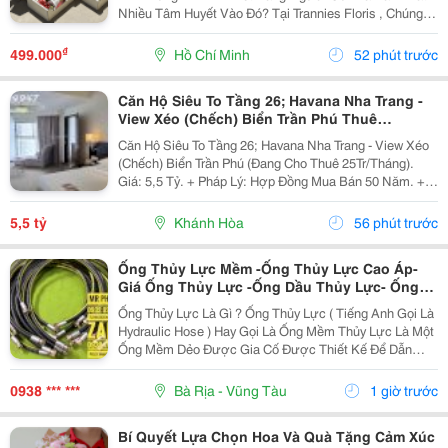
Nhiều Tâm Huyết Vào Đó? Tại Trannies Floris , Chúng
Mình Tin Rằng Hoa Không Chỉ Là Vật Trang Trí Vô Tri.
Mỗi Bó Hoa, Mỗi Hộp Quà Đều Là Một Thông...
₫
499.000
Hồ Chí Minh
52 phút trước
Căn Hộ Siêu To Tầng 26; Havana Nha Trang -
View Xéo (Chếch) Biển Trần Phú Thuê
25Tr/Tháng 5,5 Tỷ
Căn Hộ Siêu To Tầng 26; Havana Nha Trang - View Xéo
(Chếch) Biển Trần Phú (Đang Cho Thuê 25Tr/Tháng).
Giá: 5,5 Tỷ. + Pháp Lý: Hợp Đồng Mua Bán 50 Năm. +
Toạ Lạc: 38 Trần Phú, P Lộc Thọ, Tp Nha Trang, Tỉnh
Khánh Hoà. + Diện Tích:...
5,5 tỷ
Khánh Hòa
56 phút trước
Ống Thủy Lực Mềm -Ống Thủy Lực Cao Áp-
Giá Ống Thủy Lực -Ống Dầu Thủy Lực- Ống
Dầu Thủy Lực 1 2- Ống Thủy Lực Phi 21- Ống
Ống Thủy Lực Là Gì ? Ống Thủy Lực ( Tiếng Anh Gọi Là
Thủy Lực 1 4 -Ống Thủy Lực 3 8
Hydraulic Hose ) Hay Gọi Là Ống Mềm Thủy Lực Là Một
Ống Mềm Dẻo Được Gia Cố Được Thiết Kế Để Dẫn
Chất Lỏng Thủy Lực Áp Suất Cao Trong Hệ Thống Thủy
Lực. Ống Thủy Lực Này Rất Quan Trọng Trong...
0938 *** ***
Bà Rịa - Vũng Tàu
1 giờ trước
Bí Quyết Lựa Chọn Hoa Và Quà Tặng Cảm Xúc