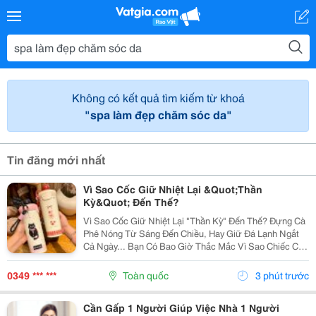
Không có kết quả tìm kiếm từ khoá
"spa làm đẹp chăm sóc da"
Tin đăng mới nhất
Vì Sao Cốc Giữ Nhiệt Lại &Quot;Thần
Kỳ&Quot; Đến Thế?
Vì Sao Cốc Giữ Nhiệt Lại "Thần Kỳ" Đến Thế? Đựng Cà
Phê Nóng Từ Sáng Đến Chiều, Hay Giữ Đá Lạnh Ngắt
Cả Ngày... Bạn Có Bao Giờ Thắc Mắc Vì Sao Chiếc Cốc
Nhỏ Gọn Này Lại Giữ Nhiệt Siêu Đỉnh Suốt Nhiều Giờ
Liền? Thực Ra, Cốc Giữ Nhiệt Không Tự Tạo...
0349 *** ***
Toàn quốc
3 phút trước
Cần Gấp 1 Người Giúp Việc Nhà 1 Người