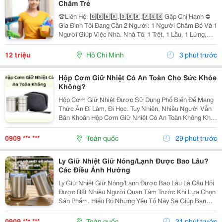
Chăm Trẻ
☎️Liên Hệ: 0️⃣8️⃣6️⃣8️⃣.0️⃣8️⃣8️⃣.2️⃣4️⃣3️⃣ Gặp Chị Hạnh ⛔
Gia Đình Tôi Đang Cần 2 Người: 1 Người Chăm Bé Và 1
Người Giúp Việc Nhà. Nhà Tôi 1 Trệt, 1 Lầu, 1 Lửng,
Nhà Có 2 Vợ Chồng Và 2 Con. 1 Đứa Hơn 6 Tháng 1
Đứa 5 Tuổi Đã Đi Học Chiều Tối Mới Về....
12 triệu
Hồ Chí Minh
3 phút trước
Hộp Cơm Giữ Nhiệt Có An Toàn Cho Sức Khỏe
Không?
Hộp Cơm Giữ Nhiệt Được Sử Dụng Phổ Biến Để Mang
Thức Ăn Đi Làm, Đi Học. Tuy Nhiên, Nhiều Người Vẫn
Băn Khoăn Hộp Cơm Giữ Nhiệt Có An Toàn Không Khi
Dùng Thường Xuyên. Cùng Tìm Hiểu Những Yếu Tố
Cần Lưu Ý Trước Khi Lựa Chọn Nhé! 1. Độ An Toàn
0909 *** ***
Toàn quốc
29 phút trước
Của...
Ly Giữ Nhiệt Giữ Nóng/Lạnh Được Bao Lâu?
Các Điều Ảnh Hưởng
Ly Giữ Nhiệt Giữ Nóng/Lạnh Được Bao Lâu Là Câu Hỏi
Được Rất Nhiều Người Quan Tâm Trước Khi Lựa Chọn
Sản Phẩm. Hiểu Rõ Những Yếu Tố Này Sẽ Giúp Bạn
Chọn Được Chiếc Ly Phù Hợp Với Nhu Cầu Hằng Ngày
Và Sử Dụng Hiệu Quả Hơn. Hãy Cùng Cozycup Tìm
0909 *** ***
Toàn quốc
31 phút trước