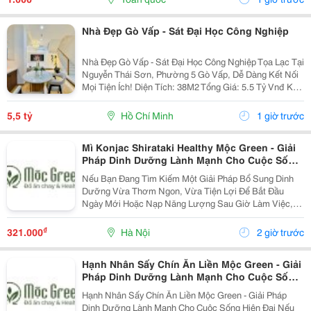
Nhà Đẹp Gò Vấp - Sát Đại Học Công Nghiệp
Nhà Đẹp Gò Vấp - Sát Đại Học Công Nghiệp Tọa Lạc Tại
Nguyễn Thái Sơn, Phường 5 Gò Vấp, Dễ Dàng Kết Nối
Mọi Tiện Ích! Diện Tích: 38M2 Tổng Giá: 5.5 Tỷ Vnđ Kết
Cấu: Nhà 1 Trệt 2 Lầu Kiên Cố, 3Pn, 3Wc, Ban Công,
Sân Thượng Thoáng Mát, Sẵn Sàng Dọn...
5,5 tỷ
Hồ Chí Minh
1 giờ trước
Mì Konjac Shirataki Healthy Mộc Green - Giải
Pháp Dinh Dưỡng Lành Mạnh Cho Cuộc Sống
Hiện Đại
Nếu Bạn Đang Tìm Kiếm Một Giải Pháp Bổ Sung Dinh
Dưỡng Vừa Thơm Ngon, Vừa Tiện Lợi Để Bắt Đầu
Ngày Mới Hoặc Nạp Năng Lượng Sau Giờ Làm Việc,
Thì Mì Konjac Shirataki Healthy Mộc Green Chính Là
Lựa Chọn Hoàn Hảo. Vì Sao Nên Lựa Chọn Mì Konjac...
₫
321.000
Hà Nội
2 giờ trước
Hạnh Nhân Sấy Chín Ăn Liền Mộc Green - Giải
Pháp Dinh Dưỡng Lành Mạnh Cho Cuộc Sống
Hiện Đại
Hạnh Nhân Sấy Chín Ăn Liền Mộc Green - Giải Pháp
Dinh Dưỡng Lành Mạnh Cho Cuộc Sống Hiện Đại Nếu