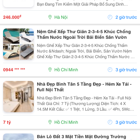
Bạn Đang Tìm Kiếm Một Giải Pháp Bổ Sung Dinh
Dưỡng Vừa Thơm Ngon, Vừa Tiện Lợi Để Bắt Đầu
Ngày Mới Hoặc Nạp Năng Lượng Sau Giờ Làm Việc,
₫
246.000
Hà Nội
2 giờ trước
Thì Hạnh Nhân...
Nệm Ghế Xếp Thư Giãn 2-3-4-5 Khúc Chống
Thấm Nước Ngoài Trời Bãi Biển Sân Vườn
Nệm Ghế Xếp Thư Giãn 2-3-4-5 Khúc Chống Thấm
Nước &Ndash; Ngoài Trời, Bãi Biển, Sân Vườn Nệm
Ghế Xếp Thư Giãn 2-3-4-5 Khúc Chống Thấm Nước Có
Nhiều Mẫu, Kích Thước, Màu Sắc Và Chất Liệu Phù
Hợp Nhu Cầu Lựa Chọn. Sản Phẩm Hoàn Thiện Tỉ Mỉ,
0944 *** ***
Hồ Chí Minh
3 giờ trước
Bền Đẹp,...
Nhà Đẹp Bình Tân 5 Tầng Đẹp - Hẻm Xe Tải -
Full Nội Thất
Nhà Đẹp Bình Tân 5 Tầng Đẹp - Hẻm Xe Tải - Full Nội
Thất Giá Chỉ: 7 Tỷ (Thương Lượng) Diện Tích: 4 X
14.5M Kết Cấu: ✅ 1 Trệt, 1 Lửng, 3 Lầu. ✅ 4Pn, 5Wc
(Có Thể Bố Trí 6Pn). ✅ Phòng Thờ, Phòng Giặt, Sân
Thượng. Hẻm Xe Tải, Gần Mặt Tiền, Thuận...
7 tỷ
Hồ Chí Minh
3 giờ trước
Bán Lô Đất 3 Mặt Tiền Mặt Đường Trường