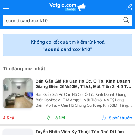
Không có kết quả tìm kiếm từ khoá
"sound card xox k10"
Tin đăng mới nhất
Bán Gấp Giá Rẻ Căn Hộ Cc, Ô Tô, Kinh Doanh
Giang Biên 26M/53M, T1&2, Mặt Tiền 3, 4.5 Tỷ
Long Biên.
Bán Gấp Giá Rẻ Căn Hộ Cc, Ô Tô, Kinh Doanh Giang
Biên 26M/53M, T1&Amp;2, Mặt Tiền 3, 4.5 Tỷ Long
Biên. Mô Tả: + Căn Hộ Chung Cư Khép Kín 53M, Tầng 1
Và 2 Đế Căn Hộ Chung Cư, Đất Sổ Đỏ Lâu Dài. + Kinh
Doanh Bất Chấp Các Loại Hình, Quỹ Đất Rộng...
4,5 tỷ
Hà Nội
5 phút trước
Tuyển Nhân Viên Kỹ Thuật Tòa Nhà Đi Làm