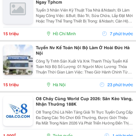
Ngay Tphcm
Tuyển 3 Nhân Viên Kỹ Thuật Tòa Nhà &Ndash; Đi Làm
Ngay Công Việc: &Bull; Bảo Trì, Sửa Chữa, Lắp Đặt Mới
Hoặc Thay Thế Trang Thiết Bị Trong: &Ndash; Căn Hộ
Dịch Vụ &Ndash; Nhà Trọ, Chung Cư Mini &Bull; Kiểm
Tra Và Xử Lý Sự Cố Phát Sinh...
15 triệu
Hồ Chí Minh
7 phút trước
Tuyển Nv Kế Toán Nội Bộ Làm Ở Hoài Đức Hà
Nội
Công Ty Tnhh Sản Xuất Và Xnk Thanh Thủy Tuyển Kế
Toán Nội Bộ Số Lượng: 01 Người Mức Lương: Thỏa
Thuận Thời Gian Làm Việc: Theo Giờ Hành Chính Từ
Thứ 2 Đến Thứ 7. Nội Dung Công Việc: - Làm Hợp Đồng
Mua Bán, Tính Lương Nhân Viên, Hợp...
15 triệu
Hà Nội
23 phút trước
O8 Cháy Cùng World Cup 2026: Săn Kèo Vàng,
Nhận Thưởng 188K
O8 Trang Chủ Là Nền Tảng Giải Trí Trực Tuyến Cung Cấp
Đa Dạng Các Trò Chơi Đổi Thưởng, Được Giới Thiệu
Ra Mắt Trong Năm 2026 Và Phát Triển Hướng Đến Thị
Trường Châu Á. Theo Thông Tin Từ Nền Tảng, O8 Hoạt
Động Theo Các Tiêu Chuẩn Áp Dụng Trong Lĩnh...
₫
1.000
Toàn quốc
1 giờ trước