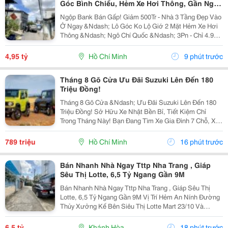
Góc Bình Chiểu, Hẻm Xe Hơi Thông, Gần Ngô
Chí Quốc, Chỉ 4.95 Tỷ
Ngộp Bank Bán Gấp! Giảm 500Tr - Nhà 3 Tầng Đẹp Vào
Ở Ngay &Ndash; Lô Góc Ko Lộ Giớ 2 Mặt Hẻm Xe Hơi
Thông &Ndash; Ngô Chí Quốc &Ndash; 3Pn - Chỉ 4.95
Tỷ 60M&Sup2; _ 4.3*14M &Ndash; 1 Trệt 2 Lầu
&Ndash; 3Pn &Ndash; 5Wc &Ndash; Kiên Cố Hẻm Ô
4,95 tỷ
Hồ Chí Minh
9 phút trước
Tô...
Tháng 8 Gõ Cửa Ưu Đãi Suzuki Lên Đến 180
Triệu Đồng!
Tháng 8 Gõ Cửa &Ndash; Ưu Đãi Suzuki Lên Đến 180
Triệu Đồng! Sở Hữu Xe Nhật Bền Bỉ, Tiết Kiệm Chỉ
Trong Tháng Này! Bạn Đang Tìm Xe Gia Đình 7 Chỗ, Xe
Đô Thị Cá Tính Hay Xe Thương Mại Chạy Dịch Vụ?
Suzuki Việt Nam Đang Triển Khai Chương Trình Ưu
789 triệu
Hồ Chí Minh
16 phút trước
Đãi...
Bán Nhanh Nhà Ngay Tttp Nha Trang , Giáp
Sêu Thị Lotte, 6,5 Tỷ Ngang Gần 9M
Bán Nhanh Nhà Ngay Tttp Nha Trang , Giáp Sêu Thị
Lotte, 6,5 Tỷ Ngang Gần 9M Vị Trí Hẻm An Nính Đường
Thủy Xưởng Kế Bên Siêu Thị Lotte Mart 23/10 Và
Trường Phan Sào Nam. Cách Mặt Đường 23/10 Chỉ
100M. Chợ Và Trường Học Các Cấp Ngay Gần Bên
6,5 tỷ
Khánh Hòa
18 phút trước