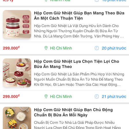
Diện...
Hộp Cơm Giữ Nhiệt Giúp Bạn Mang Theo Bữa
Ăn Một Cách Thuận Tiện
Hộp Cơm Giữ Nhiệt Là Vật Dụng Hữu Ích Dành Cho
Những Người Thường Xuyên Chuẩn Bị Bữa Ăn Từ
Nhà. Dù Là Mang Cơm Đến Trường, Văn Phòng Hay Sử
Dụng Trong Các Chuyến Đi, Sản Phẩm Đều Mang Lại Sự
Thuận Tiện Và Giúp Bạn Chủ Động Hơn Trong Việc Sắp
₫
299.000
Hồ Chí Minh
20 phút trước
Xếp Bữa...
Hộp Cơm Giữ Nhiệt Lựa Chọn Tiện Lợi Cho
Bữa Ăn Mang Theo
Hộp Cơm Giữ Nhiệt Là Sản Phẩm Phù Hợp Với Những
Người Muốn Chuẩn Bị Bữa Ăn Từ Nhà Để Mang Theo
Khi Đi Học, Đi Làm Hoặc Tham Gia Các Hoạt Động
Ngoài Trời. Với Thiết Kế Tiện Dụng, Sản Phẩm Giúp
Việc Mang Cơm Trở Nên Gọn Gàng Và Thuận Tiện Hơn
₫
299.000
Hồ Chí Minh
21 phút trước
Trong...
Hộp Cơm Giữ Nhiệt Giúp Bạn Chủ Động
Chuẩn Bị Bữa Ăn Mỗi Ngày
Chuẩn Bị Cơm Từ Nhà Là Giải Pháp Được Nhiều
Người Lựa Chọn Để Chủ Động Trong Sinh Hoạt Hằng