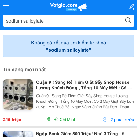
Không có kết quả tìm kiếm từ khoá
"sodium salicylate"
Tin đăng mới nhất
Quận 9 ! Sang Rẻ Tiệm Giặt Sấy Shop House
Lượng Khách Đông , Tổng 10 Máy Mới : Có 2
Máy Giặt Sấy Lớn 20Kg, Tel : ( Chính Chủ )
Quận 9 ! Sang Rẻ Tiệm Giặt Sấy Shop House Lượng
Khách Đông , Tổng 10 Máy Mới : Có 2 Máy Giặt Sấy Lớn
20Kg . Mb Thuê Rẻ, Ngay Sảnh Chính Rất Đẹp . Doanh
Thu Đang Có Lợi Nhuận Sẵn . Khu Vinhome ( Tổng 10
Máy : Có 2 Máy Giặt Và Sấy Lớn , 4 Máy Giặt...
245 triệu
Hồ Chí Minh
7 phút trước
Ngộp Bank Giảm 500 Triệu! Nhà 3 Tầng Lô