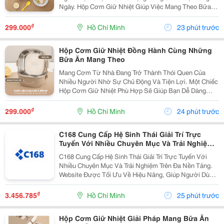
Ngày. Hộp Cơm Giữ Nhiệt Giúp Việc Mang Theo Bữa
Ăn Trở Nên Thuận Tiện Hơn, Phù Hợp Cho Học Sinh,
Sinh Viên, Nhân Viên Văn Phòng Và Những Người
₫
299.000
Hồ Chí Minh
23 phút trước
Thường Xuyên Di...
Hộp Cơm Giữ Nhiệt Đồng Hành Cùng Những
Bữa Ăn Mang Theo
Mang Cơm Từ Nhà Đang Trở Thành Thói Quen Của
Nhiều Người Nhờ Sự Chủ Động Và Tiện Lợi. Một Chiếc
Hộp Cơm Giữ Nhiệt Phù Hợp Sẽ Giúp Bạn Dễ Dàng
Chuẩn Bị Bữa Ăn Để Mang Đến Trường, Văn Phòng
Hoặc Sử Dụng Trong Những Chuyến Đi Mà Không Mất
₫
299.000
Hồ Chí Minh
24 phút trước
Nhiều Thời...
C168 Cung Cấp Hệ Sinh Thái Giải Trí Trực
Tuyến Với Nhiều Chuyên Mục Và Trải Nghiệm
Trên Đa Nền Tảng. Website Được Tối Ưu Về
C168 Cung Cấp Hệ Sinh Thái Giải Trí Trực Tuyến Với
Hiệu Năng, Giúp Người Dùng Truy Cập Nhanh
Nhiều Chuyên Mục Và Trải Nghiệm Trên Đa Nền Tảng.
Chóng Và Thuận Tiện.
Website Được Tối Ưu Về Hiệu Năng, Giúp Người Dùng
Truy Cập Nhanh Chóng Và Thuận Tiện.
₫
3.456.785
Hồ Chí Minh
25 phút trước
Hộp Cơm Giữ Nhiệt Giải Pháp Mang Bữa Ăn