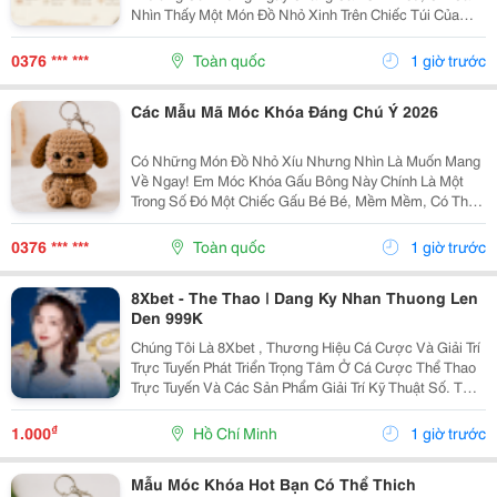
Nhìn Thấy Một Món Đồ Nhỏ Xinh Trên Chiếc Túi Của
Mình Cũng Đủ Thấy Vui Rồi Những Em Móc Khóa Gấu
Bông Được Làm Với Kiểu Dáng Đáng Yêu, Nhỏ Gọn,
0376 *** ***
Toàn quốc
1 giờ trước
Thích...
Các Mẫu Mã Móc Khóa Đáng Chú Ý 2026
Có Những Món Đồ Nhỏ Xíu Nhưng Nhìn Là Muốn Mang
Về Ngay! Em Móc Khóa Gấu Bông Này Chính Là Một
Trong Số Đó Một Chiếc Gấu Bé Bé, Mềm Mềm, Có Thể
Treo Trên Balo, Túi Xách Hay Chìa Khóa. Mỗi Lần Nhìn
Thấy Lại Thấy Chiếc Túi Của Mình Đáng Yêu Hơn Một...
0376 *** ***
Toàn quốc
1 giờ trước
8Xbet - The Thao | Dang Ky Nhan Thuong Len
Den 999K
Chúng Tôi Là 8Xbet , Thương Hiệu Cá Cược Và Giải Trí
Trực Tuyến Phát Triển Trọng Tâm Ở Cá Cược Thể Thao
Trực Tuyến Và Các Sản Phẩm Giải Trí Kỹ Thuật Số. Từ
Năm 2024, 8Xbet Trở Thành Đối Tác Cá Cược Chính
Thức Tại Khu Vực Châu Á &Ndash; Thái Bình...
₫
1.000
Hồ Chí Minh
1 giờ trước
Mẫu Móc Khóa Hot Bạn Có Thể Thich