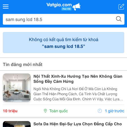
Không có kết quả tìm kiếm từ khoá
"sam sung lcd 18.5"
Tin đăng mới nhất
Nội Thất Xinh-Xu Hướng Tạo Nên Không Gian
Sống Đầy Cảm Hứng
Ngôi Nhà Không Chỉ Là Nơi Để Ở Mà Còn Là Không
Gian Thể Hiện Phong Cách, Cá Tính Và Chất Lượng
Cuộc Sống Của Mỗi Gia Đình. Chính Vì Vậy, Việc Lựa
Chọn Nội Thất Xinh Đang Trở Thành Xu Hướng Được
Nhiều Người Quan Tâm Khi Muốn Biến Không Gian
10 triệu
Toàn quốc
1 giờ trước
Sống Trở...
Sofa Da Hiện Đại-Sự Lựa Chọn Đẳng Cấp Cho