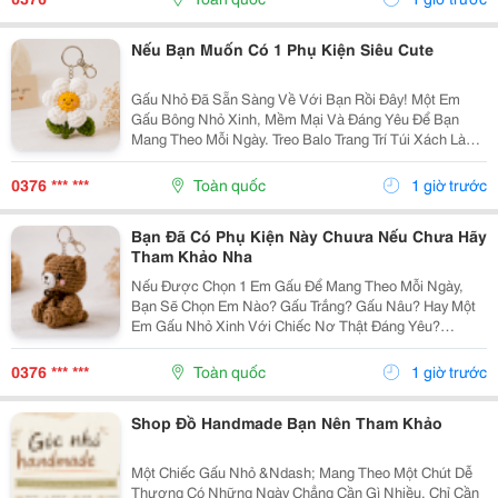
Thuộc,...
Nếu Bạn Muốn Có 1 Phụ Kiện Siêu Cute
Gấu Nhỏ Đã Sẵn Sàng Về Với Bạn Rồi Đây! Một Em
Gấu Bông Nhỏ Xinh, Mềm Mại Và Đáng Yêu Để Bạn
Mang Theo Mỗi Ngày. Treo Balo Trang Trí Túi Xách Làm
Móc Khóa Tặng Người Bạn Yêu Quý
Gocnhohandmade.com Không Cần Quá Nhiều Phụ
0376 *** ***
Toàn quốc
1 giờ trước
Kiện, Chỉ Một Em Gấu...
Bạn Đã Có Phụ Kiện Này Chuưa Nếu Chưa Hãy
Tham Khảo Nha
Nếu Được Chọn 1 Em Gấu Để Mang Theo Mỗi Ngày,
Bạn Sẽ Chọn Em Nào? Gấu Trắng? Gấu Nâu? Hay Một
Em Gấu Nhỏ Xinh Với Chiếc Nơ Thật Đáng Yêu?
Những Chiếc Móc Khóa Gấu Bông Không Chỉ Là Phụ
Kiện Treo Túi Mà Còn Là Một Cách Để Bạn Thêm Chút
0376 *** ***
Toàn quốc
1 giờ trước
Cá Tính Vào...
Shop Đồ Handmade Bạn Nên Tham Khảo
Một Chiếc Gấu Nhỏ &Ndash; Mang Theo Một Chút Dễ
Thương Có Những Ngày Chẳng Cần Gì Nhiều, Chỉ Cần