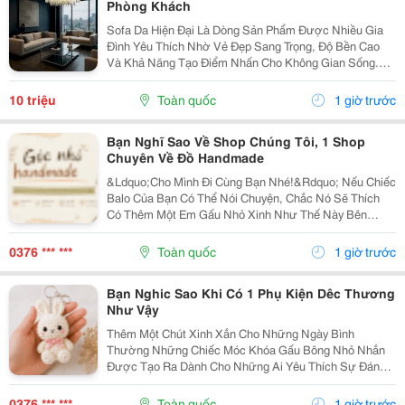
Phòng Khách
Sofa Da Hiện Đại Là Dòng Sản Phẩm Được Nhiều Gia
Đình Yêu Thích Nhờ Vẻ Đẹp Sang Trọng, Độ Bền Cao
Và Khả Năng Tạo Điểm Nhấn Cho Không Gian Sống.
Với Thiết Kế Tinh Tế Cùng Chất Liệu Da Cao Cấp, Sofa
Không Chỉ Mang Lại Cảm Giác Thoải Mái Mà Còn Thể...
10 triệu
Toàn quốc
1 giờ trước
Bạn Nghĩ Sao Về Shop Chúng Tôi, 1 Shop
Chuyên Về Đồ Handmade
&Ldquo;Cho Mình Đi Cùng Bạn Nhé!&Rdquo; Nếu Chiếc
Balo Của Bạn Có Thể Nói Chuyện, Chắc Nó Sẽ Thích
Có Thêm Một Em Gấu Nhỏ Xinh Như Thế Này Bên
Cạnh. Từ Những Buổi Đi Học, Đi Làm, Đi Cà Phê Hay
Những Chuyến Đi Chơi Cuối Tuần, Em Móc Khóa Gấu
0376 *** ***
Toàn quốc
1 giờ trước
Bông...
Bạn Nghic Sao Khi Có 1 Phụ Kiện Dêc Thương
Như Vậy
Thêm Một Chút Xinh Xắn Cho Những Ngày Bình
Thường Những Chiếc Móc Khóa Gấu Bông Nhỏ Nhắn
Được Tạo Ra Dành Cho Những Ai Yêu Thích Sự Đáng
Yêu Và Những Món Đồ Có Dấu Ấn Riêng. Từ Chiếc Balo
Đi Học, Túi Xách Đi Chơi Đến Chùm Chìa Khóa Quen
0376 *** ***
Toàn quốc
1 giờ trước