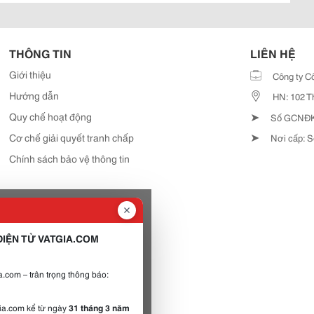
THÔNG TIN
LIÊN HỆ
Giới thiệu
Công ty C
Hướng dẫn
HN: 102 T
➤
Quy chế hoạt động
Số GCNĐKD
➤
Cơ chế giải quyết tranh chấp
Nơi cấp: S
Chính sách bảo vệ thông tin
IỆN TỬ VATGIA.COM
.com – trân trọng thông báo:
gia.com kể từ ngày
31 tháng 3 năm