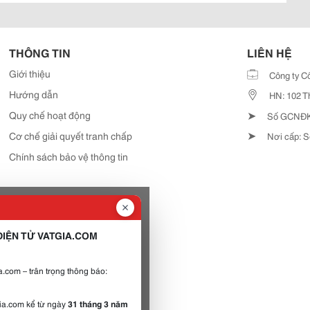
THÔNG TIN
LIÊN HỆ
Giới thiệu
Công ty C
Hướng dẫn
HN: 102 T
➤
Quy chế hoạt động
Số GCNĐKD
➤
Cơ chế giải quyết tranh chấp
Nơi cấp: S
Chính sách bảo vệ thông tin
IỆN TỬ VATGIA.COM
.com – trân trọng thông báo:
gia.com kể từ ngày
31 tháng 3 năm