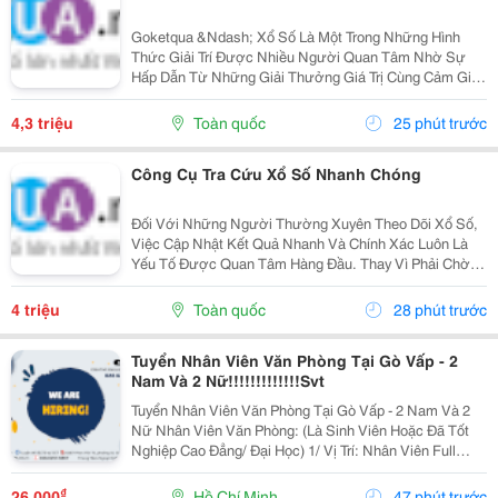
Goketqua &Ndash; Xổ Số Là Một Trong Những Hình
Thức Giải Trí Được Nhiều Người Quan Tâm Nhờ Sự
Hấp Dẫn Từ Những Giải Thưởng Giá Trị Cùng Cảm Giác
Hồi Hộp Khi Chờ Đợi Kết Quả Quay Thưởng. Tuy Nhiên,
Việc Cập Nhật Thông Tin Nhanh Chóng Và Chính Xác...
4,3 triệu
Toàn quốc
25 phút trước
Công Cụ Tra Cứu Xổ Số Nhanh Chóng
Đối Với Những Người Thường Xuyên Theo Dõi Xổ Số,
Việc Cập Nhật Kết Quả Nhanh Và Chính Xác Luôn Là
Yếu Tố Được Quan Tâm Hàng Đầu. Thay Vì Phải Chờ
Đợi Thông Tin Từ Nhiều Nguồn Khác Nhau, Người
Dùng Hiện Nay Có Thể Dễ Dàng Tra Cứu Ketqua Trên
4 triệu
Toàn quốc
28 phút trước
Các Nền...
Tuyển Nhân Viên Văn Phòng Tại Gò Vấp - 2
Nam Và 2 Nữ!!!!!!!!!!!!!Svt
Tuyển Nhân Viên Văn Phòng Tại Gò Vấp - 2 Nam Và 2
Nữ Nhân Viên Văn Phòng: (Là Sinh Viên Hoặc Đã Tốt
Nghiệp Cao Đẳng/ Đại Học) 1/ Vị Trí: Nhân Viên Full
Time (2 Nam 2 Nữ) Ca Làm: 13:00 Đến 21:00 (1 Tháng
Được Nghỉ Phép 1 Ngày, Và Hưởng Các Ngày...
₫
26.000
Hồ Chí Minh
47 phút trước