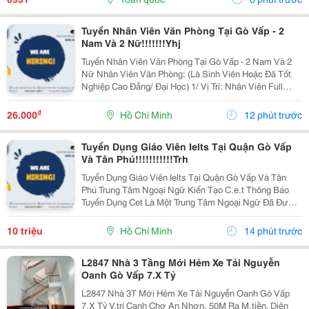
Tuyển Nhân Viên Văn Phòng Tại Gò Vấp - 2
Nam Và 2 Nữ!!!!!!!Yhj
Tuyển Nhân Viên Văn Phòng Tại Gò Vấp - 2 Nam Và 2
Nữ Nhân Viên Văn Phòng: (Là Sinh Viên Hoặc Đã Tốt
Nghiệp Cao Đẳng/ Đại Học) 1/ Vị Trí: Nhân Viên Full
Time (2 Nam 2 Nữ) Ca Làm: 13:00 Đến 21:00 (1 Tháng
Được Nghỉ Phép 1 Ngày, Và Hưởng Các Ngày...
₫
26.000
Hồ Chí Minh
12 phút trước
Tuyển Dụng Giáo Viên Ielts Tại Quận Gò Vấp
Và Tân Phú!!!!!!!!!!!Trh
Tuyển Dụng Giáo Viên Ielts Tại Quận Gò Vấp Và Tân
Phú Trung Tâm Ngoại Ngữ Kiến Tạo C.e.t Thông Báo
Tuyển Dụng Cet Là Một Trung Tâm Ngoại Ngữ Đã Được
Thành Lập 16 Năm Chuyên Về Chương Trình Anh Văn
Học Thuật Ielts &Ndash; Toefl Ibt. Trung Tâm...
10 triệu
Hồ Chí Minh
14 phút trước
L2847 Nhà 3 Tầng Mới Hẻm Xe Tải Nguyễn
Oanh Gò Vấp 7.X Tỷ
L2847 Nhà 3T Mới Hẻm Xe Tải Nguyễn Oanh Gò Vấp
7.X Tỷ V.trí Cạnh Chợ An Nhơn, 50M Ra M.tiền. Diện