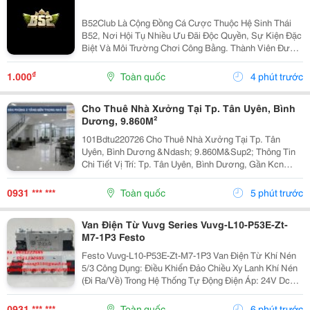
B52Club Là Cộng Đồng Cá Cược Thuộc Hệ Sinh Thái
B52, Nơi Hội Tụ Nhiều Ưu Đãi Độc Quyền, Sự Kiện Đặc
Biệt Và Môi Trường Chơi Công Bằng. Thành Viên Được
Trải Nghiệm Dịch Vụ Chất Lượng Cao Và Cơ Hội Nhận
Thưởng Lớn.
₫
1.000
Toàn quốc
4 phút trước
Cho Thuê Nhà Xưởng Tại Tp. Tân Uyên, Bình
Dương, 9.860M²
101Bdtu220726 Cho Thuê Nhà Xưởng Tại Tp. Tân
Uyên, Bình Dương &Ndash; 9.860M&Sup2; Thông Tin
Chi Tiết Vị Trí: Tp. Tân Uyên, Bình Dương, Gần Kcn
Nam Tân Uyên Mở Rộng. Tổng Diện Tích Khuôn Viên:
22.000M&Sup2; Diện Tích Sử Dụng Tổng Diện Tích
0931 *** ***
Toàn quốc
5 phút trước
Nhà...
Van Điện Từ Vuvg Series Vuvg-L10-P53E-Zt-
M7-1P3 Festo
Festo Vuvg-L10-P53E-Zt-M7-1P3 Van Điện Từ Khí Nén
5/3 Công Dụng: Điều Khiển Đảo Chiều Xy Lanh Khí Nén
(Đi Ra/Về) Trong Hệ Thống Tự Động Điện Áp: 24V Dc
Các Dòng Festo Tương Tự: Vuvg-L10-P53E-Zt-M7-1P3,
Vuvg-L10-T32C-Mt-M5-1R8L,...
0931 *** ***
Toàn quốc
6 phút trước