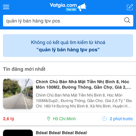
Không có kết quả tìm kiếm từ khoá
"quản lý bán hàng tpv pos"
Tin đăng mới nhất
Chính Chủ Bán Nhà Mặt Tiền Nhị Bình 8, Hóc
Môn 100M2, Đường Thông, Gần Chợ, Giá 2,6
Tỷ
Chính Chủ Bán Nhà Mặt Tiền Nhị Bình 8, Hóc Môn
100M&Sup2;, Đường Thông, Gần Chợ, Giá 2,6 Tỷ * Địa
Chỉ: 180/14 Đường Nhị Bình 8, Xã Nhị Bình, Huyện Hóc
Môn, Tp.hcm Cũ. - Địa Chỉ Sau Sáp Nhập: Xã Đông
Thạnh, Tp.hcm. - Diện Tích: 4M X 25M, Tổng...
2,6 tỷ
Hồ Chí Minh
2 phút trước
Bdeal Bdeal Bdeal Bdeal