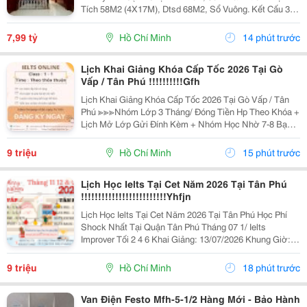
Tích 58M2 (4X17M), Dtsd 68M2, Sổ Vuông. Kết Cấu 3
Tầng, 3 P.ngủ, 3Wc, Ở Ngay. Đường Thông 5M Xe Tải
Tới Nhà. Zalo Ngay Để Xem Nhà!
7,99 tỷ
Hồ Chí Minh
14 phút trước
Lịch Khai Giảng Khóa Cấp Tốc 2026 Tại Gò
Vấp / Tân Phú !!!!!!!!!!Gfh
Lịch Khai Giảng Khóa Cấp Tốc 2026 Tại Gò Vấp / Tân
Phú ≫≫≫Nhóm Lớp 3 Tháng/ Đóng Tiền Hp Theo Khóa +
Lịch Mở Lớp Gửi Đính Kèm + Nhóm Học Nhờ 7-8 Bạn/
Lớp + Giáo Trình Ielts Có Band Điểm Lộ Trình, Sách
Nước Ngoài Bám Sát + Chia Đều 4 Kỹ...
9 triệu
Hồ Chí Minh
15 phút trước
Lịch Học Ielts Tại Cet Năm 2026 Tại Tân Phú
!!!!!!!!!!!!!!!!!!!!!!!!!Yhfjn
Lịch Học Ielts Tại Cet Năm 2026 Tại Tân Phú Học Phí
Shock Nhất Tại Quận Tân Phú Tháng 07 1/ Ielts
Improver Tối 2 4 6 Khai Giảng: 13/07/2026 Khung Giờ:
18:00 Đến 21:00 Học Phí Ưu Đãi 5% Khi Đăng Ký 2/ Ielts
Basic Tối 3 5 7 Khai...
9 triệu
Hồ Chí Minh
18 phút trước
Van Điện Festo Mfh-5-1/2 Hàng Mới - Bảo Hành