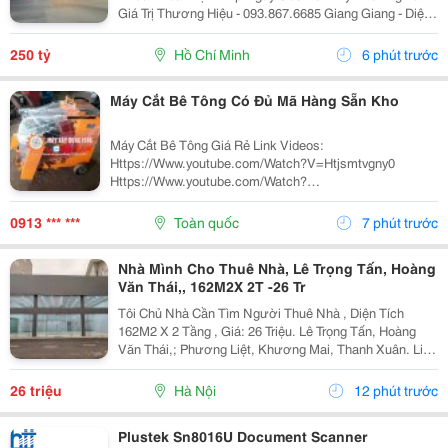
Giá Trị Thương Hiệu - 093.867.6685 Giang Giang - Diện
Tích: 333,3M2 - Ngang 4,1M Nở Hậu 9,3M * 47M. - Kết
Cấu: 2 Hầm - 8 Tầng - Sân Thượng -...
250 tỷ
Hồ Chí Minh
6 phút trước
Máy Cắt Bê Tông Có Đủ Mã Hàng Sẵn Kho
Máy Cắt Bê Tông Giá Rẻ Link Videos:
Https://Www.youtube.com/Watch?V=Htjsmtvgny0
Https://Www.youtube.com/Watch?
V=G8T4_N92Jiq&Amp;Index=16&Amp;List=Pl31I5Mkztyejhf
Máy Cắt Bê Tông Kc16 Là Loại Máy Cắt Bê Tông , Máy
0913 *** ***
Toàn quốc
7 phút trước
Cắt...
Nhà Mình Cho Thuê Nhà, Lê Trọng Tấn, Hoàng
Văn Thái,, 162M2X 2T -26 Tr
Tôi Chủ Nhà Cần Tìm Người Thuê Nhà , Diện Tích
162M2 X 2 Tầng , Giá: 26 Triệu. Lê Trọng Tấn, Hoàng
Văn Thái,; Phương Liệt, Khương Mai, Thanh Xuân. Liên
Hệ Chủ Nhà: 0942854881 . Vị Trí Gần Ngã Ba, Khu Đông
Dân Cư, Kinh Doanh Sầm Uất, Nhiều Trụ Sở Văn...
26 triệu
Hà Nội
12 phút trước
Plustek Sn8016U Document Scanner