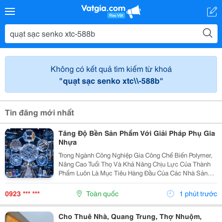
Không có kết quả tìm kiếm từ khoá
"quạt sạc senko xtc\\-588b"
Tin đăng mới nhất
Tăng Độ Bền Sản Phẩm Với Giải Pháp Phụ Gia
Nhựa
Trong Ngành Công Nghiệp Gia Công Chế Biến Polymer,
Nâng Cao Tuổi Thọ Và Khả Năng Chịu Lực Của Thành
Phẩm Luôn Là Mục Tiêu Hàng Đầu Của Các Nhà Sản
Xuất. Dù Sử Dụng Các Dòng Hạt Nhựa Nguyên Sinh
Cao Cấp (Như Pp, Pe, Abs, Pc), Nhựa Nền Đơn Thuần
0923 *** ***
Toàn quốc
1 phút trước
Vẫn...
Cho Thuê Nhà, Quang Trung, Thợ Nhuộm,