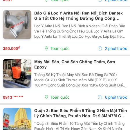
Báo Giá Lọc Y Arita Nối Ren Nối Bích Dantek
Giá Tốt Cho Hệ Thống Đường Ống Công
Nghiệp Ở Bắc Ninh
Lọc Y Arita | Nối Ren | Nối Bích &Ndash; Giải Pháp Bảo
Vệ Hệ Thống Đường Ống Hiệu Quả Lọc Y Arita Là Gì?
Lọc Y Arita Là Thiết Bị Lọc Cơ Học Được Lắp Đặt Trên
Hệ Thống Đường Ống Nhằm Loại Bỏ Các Tạp Chất Như
Cặn Bẩn, Rỉ Sét, Cát, Mạt Kim Loại Và...
₫
350.000
Toàn quốc
2 phút trước
Máy Mài Sàn, Chà Sàn Chống Thấm, Sơn
Epoxy
Thông Số Kỹ Thuật Máy Mài Sàn Bê Tông Gt-700 :
Model Gt-700 Kích Thước Mâm Mài (D X R) 700 X
700Mm Công Suất Động Cơ Xoa 15Kw Công Suất Biến
Tần 15Kw Nguồn Điện 380V ...
0913 *** ***
Toàn quốc
6 phút trước
Quận 3: Bán Siêu Phẩm 9 Tầng 2 Hầm Mặt Tiền
Lý Chính Thắng, P.xuân Hòa- Dt 9,3M*47M Cn
334M2- Đang Khai Thác Vp Cty- Chính Chủ
* Quận 3: Siêu Phẩm 10 Tầng Mặt Tiền Lý Chính Thắng,
Chào Giá Tốt
P.xuân Hoà - Vị Trí Vip Ngay Góc Nam Kỳ Khởi Nghĩa