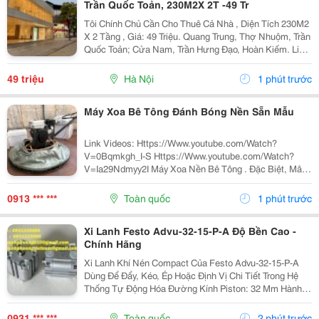
Trần Quốc Toản, 230M2X 2T -49 Tr
Tôi Chính Chủ Cần Cho Thuê Cả Nhà , Diện Tích 230M2
X 2 Tầng , Giá: 49 Triệu. Quang Trung, Thợ Nhuộm, Trần
Quốc Toản; Cửa Nam, Trần Hưng Đạo, Hoàn Kiếm. Liên
Hệ Chủ Nhà: 0946004782 . Vị Trí Gần Ngã Ba, Khu Đông
Dân Cư, Kinh Doanh Sầm Uất, Nhiều Trụ...
49 triệu
Hà Nội
1 phút trước
Máy Xoa Bê Tông Đánh Bóng Nền Sẵn Mẫu
Link Videos: Https://Www.youtube.com/Watch?
V=0Bqmkgh_I-S Https://Www.youtube.com/Watch?
V=Ia29Ndmyy2I Máy Xoa Nền Bê Tông . Đặc Biệt, Mâm
Xoa Siêu Phẳng, Tốc Độ Xoa Linh Hoạt, Nhanh Chóng,
Giá Thành Rẻ. Bảo Hành Trên Toàn Quốc. Máy Xoa
0913 *** ***
Toàn quốc
1 phút trước
Nền...
Xi Lanh Festo Advu-32-15-P-A Độ Bền Cao -
Chính Hãng
Xi Lanh Khí Nén Compact Của Festo Advu-32-15-P-A
Dùng Để Đẩy, Kéo, Ép Hoặc Định Vị Chi Tiết Trong Hệ
Thống Tự Động Hóa Đường Kính Piston: 32 Mm Hành
Trình: 15 Mm Hoạt Động: Tác Động Kép Một Số Dòng
Festo Tương Tự: Advu-32-15-P-A,...
0931 *** ***
Toàn quốc
2 phút trước