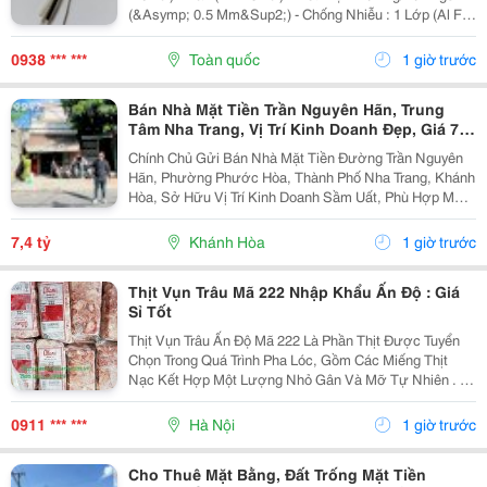
(&Asymp; 0.5 Mm&Sup2;) - Chống Nhiễu : 1 Lớp (Al Foil
)/ 2 Lớp Chống Nhiễu (Al Foil + Lớp Lưới Chống Nhiễu) -
Vật Liệu: Đồng...
0938 *** ***
Toàn quốc
1 giờ trước
Bán Nhà Mặt Tiền Trần Nguyên Hãn, Trung
Tâm Nha Trang, Vị Trí Kinh Doanh Đẹp, Giá 7,4
Tỷ
Chính Chủ Gửi Bán Nhà Mặt Tiền Đường Trần Nguyên
Hãn, Phường Phước Hòa, Thành Phố Nha Trang, Khánh
Hòa, Sở Hữu Vị Trí Kinh Doanh Sầm Uất, Phù Hợp Mở
Cửa Hàng, Văn Phòng, Showroom Hoặc Đầu Tư Cho
Thuê Lâu Dài. Thông Tin Chi Tiết. - Địa Chỉ: Số...
7,4 tỷ
Khánh Hòa
1 giờ trước
Thịt Vụn Trâu Mã 222 Nhập Khẩu Ấn Độ : Giá
Sỉ Tốt
Thịt Vụn Trâu Ấn Độ Mã 222 Là Phần Thịt Được Tuyển
Chọn Trong Quá Trình Pha Lóc, Gồm Các Miếng Thịt
Nạc Kết Hợp Một Lượng Nhỏ Gân Và Mỡ Tự Nhiên . Tỷ
Lệ Này Giúp Thịt Giữ Được Độ Mềm, Vị Ngọt Và
Hương Thơm Đặc Trưng Sau Khi Chế Biến. Sản
0911 *** ***
Hà Nội
1 giờ trước
Phẩm...
Cho Thuê Mặt Bằng, Đất Trống Mặt Tiền