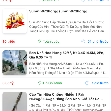
Sunwin07Shorggsunwin07Shorgg
Sun Win Cung Cấp Nhiều Tựa Game Bài Đổi Thưởng
Cùng Các Hình Thức Giải Trí Đa Dạng Trên Một Nền
Tảng Hiện Đại. Hệ Thống Được Thiết Kế Để Vận Hành
Ổn Định, Truy Cập Nhanh Và Tương Thích Với Nhiều
Thiết Bị. Bên Cạnh Đó, Các Tính Năng Bảo Mật Cũng
10 triệu
Toàn quốc
51 phút trước
Được...
Bán Nhà Hoà Hưng 52M², Kt 3.4X14.5M, 2Pn,
Giá 6.35 Tỷ Tl
Bán Nhà Hoà Hưng 52M&Sup2;, Kt 3.4X14.5M, 2Pn,
Giá 6.35 Tỷ Tl Nhà Mới Thiết Kế Modern Minimalist,
Hẻm Rộng Thông Số Nhà * Diện Tích: 52M&Sup2;. * Kt:
3.4M X 14.5M. * Kết Cấu: 1 Trệt 1 Lầu. * Chủ Hỗ Trợ
Hoàn Thiện Thêm 1 Phòng Ngủ Trước Khi Bàn...
6,35 tỷ
Hồ Chí Minh
1 giờ trước
Cáp Tín Hiệu Chống Nhiễu 1 Pair
20Awg/20Awgs Hàng Sẵn Kho, Giá Tốt Đà
Nẵng, Huế
- Số Cặp: 1 Pair (1P = 2 Lõi) 2 Pair (2P = 4 Lõi) 3 Pair (3P
= 6 Lõi) 4 Pair (4P = 8 Lõi) - Tiết Diện: 20Awg/20Awgs