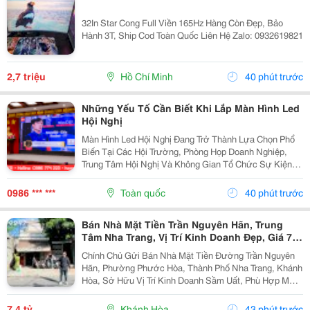
32In Star Cong Full Viền 165Hz Hàng Còn Đẹp, Bảo
Hành 3T, Ship Cod Toàn Quốc Liên Hệ Zalo: 0932619821
2,7 triệu
Hồ Chí Minh
40 phút trước
Những Yếu Tố Cần Biết Khi Lắp Màn Hình Led
Hội Nghị
Màn Hình Led Hội Nghị Đang Trở Thành Lựa Chọn Phổ
Biến Tại Các Hội Trường, Phòng Họp Doanh Nghiệp,
Trung Tâm Hội Nghị Và Không Gian Tổ Chức Sự Kiện
Nhờ Khả Năng Hiển Thị Hình Ảnh Lớn, Rõ Nét Và Ổn
Định. Tuy Nhiên, Để Lựa Chọn Được Hệ Thống...
0986 *** ***
Toàn quốc
40 phút trước
Bán Nhà Mặt Tiền Trần Nguyên Hãn, Trung
Tâm Nha Trang, Vị Trí Kinh Doanh Đẹp, Giá 7,4
Tỷ
Chính Chủ Gửi Bán Nhà Mặt Tiền Đường Trần Nguyên
Hãn, Phường Phước Hòa, Thành Phố Nha Trang, Khánh
Hòa, Sở Hữu Vị Trí Kinh Doanh Sầm Uất, Phù Hợp Mở
Cửa Hàng, Văn Phòng, Showroom Hoặc Đầu Tư Cho
Thuê Lâu Dài. Thông Tin Chi Tiết. - Địa Chỉ: Số...
7,4 tỷ
Khánh Hòa
43 phút trước