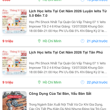
Lịch Học Ielts Tại Cet Năm 2026 Luyện Ielts Từ
5.0 Đến 7.0
Học Phí Shock Nhất Tại Quận Gò Vấp Tháng 07 1/ Ielts
Improver Tối 2 4 6 Khai Giảng: 13/07/2026 Khung Giờ:
18:00 Đến 21:00 Học Phí Ưu Đãi 5% Khi Đăng Ký 2/ Ielts
Basic Tối 3 5 7 Khai Giảng: 07//07/2026 Khung Giờ:
18:00 Đến 21:00 ...
9 triệu
Hồ Chí Minh
21 phút trước
Lịch Học Ielts Tại Cet Năm 2026 Tại Tân Phú
Học Phí Shock Nhất Tại Quận Gò Vấp Tháng 07 1/ Ielts
Improver Tối 2 4 6 Khai Giảng: 13/07/2026 Khung Giờ:
18:00 Đến 21:00 Học Phí Ưu Đãi 5% Khi Đăng Ký 2/ Ielts
Basic Tối 3 5 7 Khai Giảng: 07//07/2026 Khung Giờ:
18:00 Đến 21:00 ...
9 triệu
Hồ Chí Minh
22 phút trước
Công Dụng Của Tai Bàn, Vấu Bàn Sắt
Trong Ngành Sản Xuất Nội Thất Và Cơ Khí Gia Dụng,
Các Chi Tiết Phụ Kiện Dù Nhỏ Nhưng Đóng Vai Trò Cực