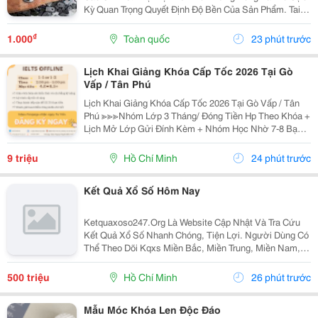
Kỳ Quan Trọng Quyết Định Độ Bền Của Sản Phẩm. Tai
Bàn Sắt (Hay Còn Gọi Là Tai Sắt Cho Bàn Ghế, Vấu Bàn
Sắt, Tai Khóa, Tai Khóa Sắt ) Chính Là Một...
₫
1.000
Toàn quốc
23 phút trước
Lịch Khai Giảng Khóa Cấp Tốc 2026 Tại Gò
Vấp / Tân Phú
Lịch Khai Giảng Khóa Cấp Tốc 2026 Tại Gò Vấp / Tân
Phú ≫≫≫Nhóm Lớp 3 Tháng/ Đóng Tiền Hp Theo Khóa +
Lịch Mở Lớp Gửi Đính Kèm + Nhóm Học Nhờ 7-8 Bạn/
Lớp + Giáo Trình Ielts Có Band Điểm Lộ Trình, Sách
Nước Ngoài Bám Sát + Chia Đều 4 Kỹ...
9 triệu
Hồ Chí Minh
24 phút trước
Kết Quả Xổ Số Hôm Nay
Ketquaxoso247.Org Là Website Cập Nhật Và Tra Cứu
Kết Quả Xổ Số Nhanh Chóng, Tiện Lợi. Người Dùng Có
Thể Theo Dõi Kqxs Miền Bắc, Miền Trung, Miền Nam,
Vietlott Trực Tiếp Theo Từng Ngày Với Thông Tin Chi
Tiết, Dễ Dàng Tìm Kiếm Và Tra Cứu Trên Nhiều...
500 triệu
Hồ Chí Minh
26 phút trước
Mẫu Móc Khóa Len Độc Đáo