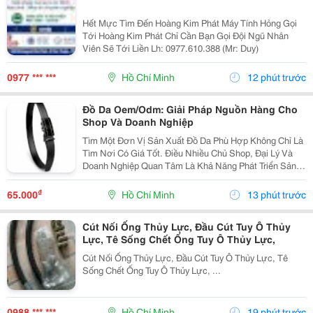
Hết Mực Tìm Đến Hoàng Kim Phát Máy Tính Hỏng Gọi
Tới Hoàng Kim Phát Chỉ Cần Bạn Gọi Đội Ngũ Nhân
Viên Sẽ Tới Liền Lh: 0977.610.388 (Mr: Duy)
0977 *** ***
Hồ Chí Minh
12 phút trước
Đồ Da Oem/Odm: Giải Pháp Nguồn Hàng Cho
Shop Và Doanh Nghiệp
Tìm Một Đơn Vị Sản Xuất Đồ Da Phù Hợp Không Chỉ Là
Tìm Nơi Có Giá Tốt. Điều Nhiều Chủ Shop, Đại Lý Và
Doanh Nghiệp Quan Tâm Là Khả Năng Phát Triển Sản
Phẩm, Duy Trì Nguồn Hàng Ổn Định Và Hỗ Trợ Lâu Dài.
Khi Làm Việc Trực Tiếp Với Đơn Vị Sản Xuất,...
₫
65.000
Hồ Chí Minh
13 phút trước
Cút Nối Ống Thủy Lực, Đầu Cút Tuy Ô Thủy
Lực, Tê Sống Chết Ống Tuy Ô Thủy Lực,
Cút Nối Ống Thủy Lực, Đầu Cút Tuy Ô Thủy Lực, Tê
Sống Chết Ống Tuy Ô Thủy Lực, ...
0988 *** ***
Hồ Chí Minh
19 phút trước