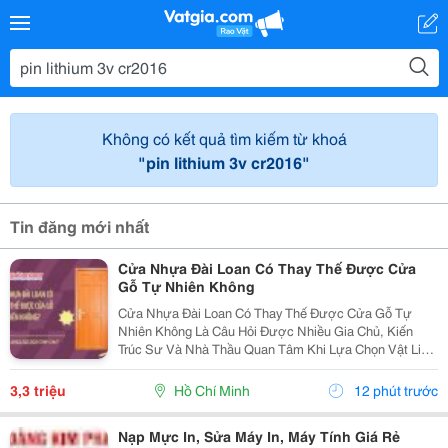
Không có kết quả tìm kiếm từ khoá
"pin lithium 3v cr2016"
Tin đăng mới nhất
Cửa Nhựa Đài Loan Có Thay Thế Được Cửa
Gỗ Tự Nhiên Không
Cửa Nhựa Đài Loan Có Thay Thế Được Cửa Gỗ Tự
Nhiên Không Là Câu Hỏi Được Nhiều Gia Chủ, Kiến
Trúc Sư Và Nhà Thầu Quan Tâm Khi Lựa Chọn Vật Liệu
Cửa Cho Các Công Trình Hiện Đại. Trong Bối Cảnh Giá
Gỗ Tự Nhiên Ngày Càng Cao, Khai Thác Gỗ Gây Áp
3,3 triệu
Hồ Chí Minh
12 phút trước
Lực Lên...
Nạp Mực In, Sửa Máy In, Máy Tính Giá Rẻ