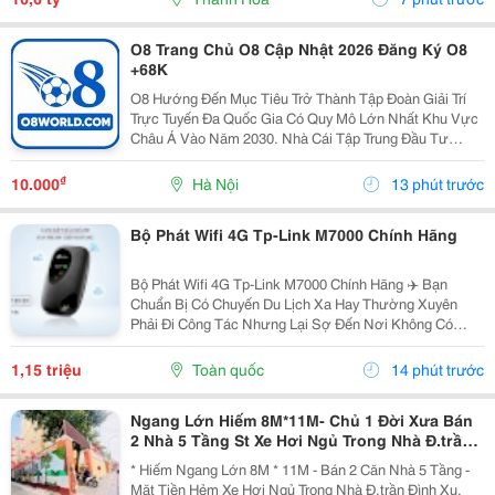
Giàu...
O8 Trang Chủ O8 Cập Nhật 2026 Đăng Ký O8
+68K
O8 Hướng Đến Mục Tiêu Trở Thành Tập Đoàn Giải Trí
Trực Tuyến Đa Quốc Gia Có Quy Mô Lớn Nhất Khu Vực
Châu Á Vào Năm 2030. Nhà Cái Tập Trung Đầu Tư
Mạnh Mẽ Vào Nền Tảng Công Nghệ Trí Tuệ Nhân Tạo
Nhằm Cá Nhân Hóa Trải Nghiệm, Đồng Thời Mở Rộng
₫
10.000
Hà Nội
13 phút trước
Tầm Ảnh...
Bộ Phát Wifi 4G Tp-Link M7000 Chính Hãng
Bộ Phát Wifi 4G Tp-Link M7000 Chính Hãng ✈️ Bạn
Chuẩn Bị Có Chuyến Du Lịch Xa Hay Thường Xuyên
Phải Đi Công Tác Nhưng Lại Sợ Đến Nơi Không Có
Wifi, Sóng 3G/4G Trên Điện Thoại Chập Chờn Và Tốn
Pin? Đừng Lo! Đã Có "Vũ Khí Bí Mật" Tp-Link M7000
1,15 triệu
Toàn quốc
14 phút trước
Giúp...
Ngang Lớn Hiếm 8M*11M- Chủ 1 Đời Xưa Bán
2 Nhà 5 Tầng St Xe Hơi Ngủ Trong Nhà Đ.trần
Đình Xu, Quận 1- Khu Vip Ngay Ubnd Góc Trần
* Hiếm Ngang Lớn 8M * 11M - Bán 2 Căn Nhà 5 Tầng -
Hưng Đạo &
Mặt Tiền Hẻm Xe Hơi Ngủ Trong Nhà Đ.trần Đình Xu,