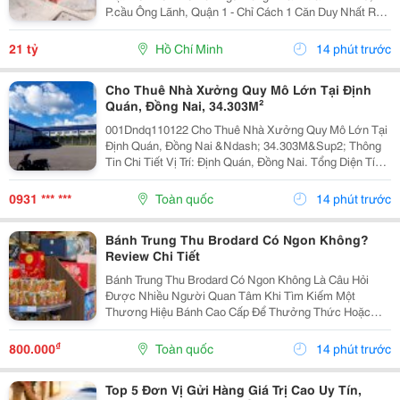
P.cầu Ông Lãnh, Quận 1 - Chỉ Cách 1 Căn Duy Nhất Ra
Mặt Tiền - 093.867.6685 Giang Giang + Diện Tích:
91M2. + Kết Cấu: Gồm 2 Nhà 5 Tầng Đúc Btct -...
21 tỷ
Hồ Chí Minh
14 phút trước
Cho Thuê Nhà Xưởng Quy Mô Lớn Tại Định
Quán, Đồng Nai, 34.303M²
001Dndq110122 Cho Thuê Nhà Xưởng Quy Mô Lớn Tại
Định Quán, Đồng Nai &Ndash; 34.303M&Sup2; Thông
Tin Chi Tiết Vị Trí: Định Quán, Đồng Nai. Tổng Diện Tích
Khu Đất: 50.230,6M&Sup2; Diện Tích Sử Dụng Tổng
Diện Tích Sàn Xây Dựng: 34.303M&Sup2; Diện...
0931 *** ***
Toàn quốc
14 phút trước
Bánh Trung Thu Brodard Có Ngon Không?
Review Chi Tiết
Bánh Trung Thu Brodard Có Ngon Không Là Câu Hỏi
Được Nhiều Người Quan Tâm Khi Tìm Kiếm Một
Thương Hiệu Bánh Cao Cấp Để Thưởng Thức Hoặc
Làm Quà Biếu Trong Dịp Trung Thu. Với Phong Cách
Bánh Mang Đậm Dấu Ấn Ẩm Thực Pháp Kết Hợp Khẩu
₫
800.000
Toàn quốc
14 phút trước
Vị Người Việt,...
Top 5 Đơn Vị Gửi Hàng Giá Trị Cao Uy Tín,