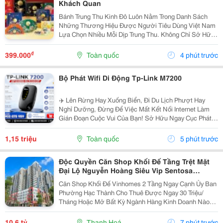
Khách Quan
Bánh Trung Thu Kinh Đô Luôn Nằm Trong Danh Sách
Những Thương Hiệu Được Người Tiêu Dùng Việt Nam
Lựa Chọn Nhiều Mỗi Dịp Trung Thu. Không Chỉ Sở Hữu
Hương Vị Quen Thuộc, Kinh Đô Còn Liên Tục Cải Tiến
Mẫu Mã Và Đa Dạng Dòng Sản Phẩm Để Đáp Ứng
₫
399.000
Toàn quốc
4 phút trước
Nhiều Nhu...
Bộ Phát Wifi Di Động Tp-Link M7200
✈️ Lên Rừng Hay Xuống Biển, Đi Du Lịch Phượt Hay
Nghỉ Dưỡng, Đừng Để Việc Mất Kết Nối Internet Làm
Gián Đoạn Cuộc Vui Của Bạn! Sở Hữu Ngay Cục Phát
Wifi Di Động "Nhỏ Nhưng Có Võ" Này Để Tha Hồ Lướt
Web, Check-In Sống Ảo, Video Call Cho Người Thân...
1,15 triệu
Toàn quốc
5 phút trước
Độc Quyền Căn Shop Khối Đế Tầng Trệt Mặt
Đại Lộ Nguyễn Hoàng Siêu Vip Sentosa
Vinhomes Star City Thanh Hóa
Căn Shop Khối Đế Vinhomes 2 Tầng Ngay Cạnh Ủy Ban
Phường Hạc Thành Cho Thuê Được Ngay 30 Triệu/
Tháng Hoặc Mở Bất Kỳ Ngành Hàng Kinh Doanh Nào
Cũng Ra Tiền Có Sẵn Dân Cư 4000 Người Trên Các Tòa
Căn Hộ Và Toàn Bộ Là Cư Dân Cao Cấp Vinhomes
10,6 tỷ
Thanh Hoá
7 phút trước