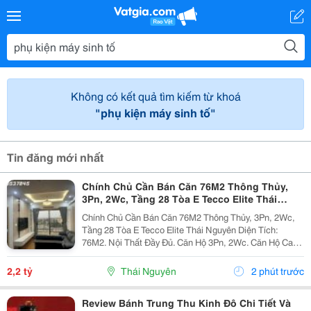
Không có kết quả tìm kiếm từ khoá
"phụ kiện máy sinh tố"
Tin đăng mới nhất
Chính Chủ Cần Bán Căn 76M2 Thông Thủy,
3Pn, 2Wc, Tầng 28 Tòa E Tecco Elite Thái
Nguyên
Chính Chủ Cần Bán Căn 76M2 Thông Thủy, 3Pn, 2Wc,
Tầng 28 Tòa E Tecco Elite Thái Nguyên Diện Tích:
76M2. Nội Thất Đầy Đủ. Căn Hộ 3Pn, 2Wc. Căn Hộ Cao
Cấp Thiết Kế Với Phong Cách Hiện Đại, Tối Ưu Công
Năng Sử Dụng Và Tận Dụng Tối Đa Ánh Sáng Tự...
2,2 tỷ
Thái Nguyên
2 phút trước
Review Bánh Trung Thu Kinh Đô Chi Tiết Và