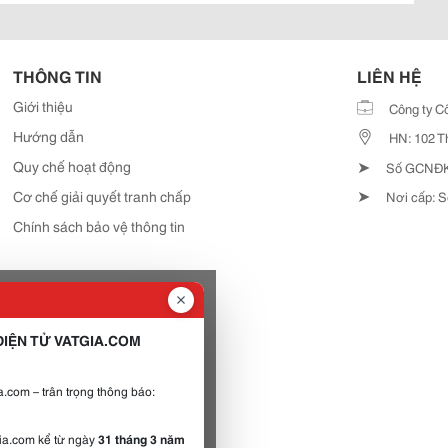
THÔNG TIN
LIÊN HỆ
Giới thiệu
Công ty C
Hướng dẫn
HN: 102 T
➤
Quy chế hoạt động
Số GCNĐKD
➤
Cơ chế giải quyết tranh chấp
Nơi cấp: S
Chính sách bảo vệ thông tin
IỆN TỬ VATGIA.COM
.com – trân trọng thông báo:
gia.com kể từ ngày
31 tháng 3 năm