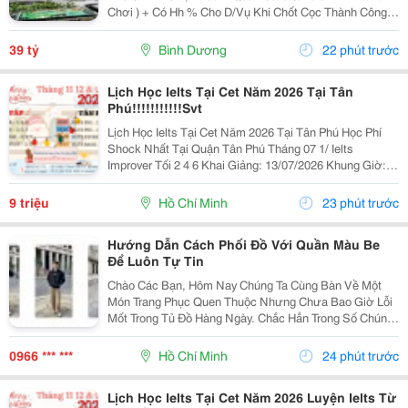
Chơi ) + Có Hh % Cho D/Vụ Khi Chốt Cọc Thành Công .
D Giá Bán Toàn Bộ : 39 Tỷ ( Tl ) Trong Đó Thổ Cư 800 M2
. D/C : 25 Trần Quang Diệu , Phú...
39 tỷ
Bình Dương
22 phút trước
Lịch Học Ielts Tại Cet Năm 2026 Tại Tân
Phú!!!!!!!!!!!Svt
Lịch Học Ielts Tại Cet Năm 2026 Tại Tân Phú Học Phí
Shock Nhất Tại Quận Tân Phú Tháng 07 1/ Ielts
Improver Tối 2 4 6 Khai Giảng: 13/07/2026 Khung Giờ:
18:00 Đến 21:00 Học Phí Ưu Đãi 5% Khi Đăng Ký 2/ Ielts
Basic Tối 3 5 7 Khai...
9 triệu
Hồ Chí Minh
23 phút trước
Hướng Dẫn Cách Phối Đồ Với Quần Màu Be
Để Luôn Tự Tin
Chào Các Bạn, Hôm Nay Chúng Ta Cùng Bàn Về Một
Món Trang Phục Quen Thuộc Nhưng Chưa Bao Giờ Lỗi
Mốt Trong Tủ Đồ Hàng Ngày. Chắc Hẳn Trong Số Chúng
Ta, Ai Cũng Sở Hữu Ít Nhất Một Chiếc Quần Màu Be.
Đây Là Một Gam Màu Cực Kỳ Nịnh Mắt Và Dễ Mặc,
0966 *** ***
Hồ Chí Minh
24 phút trước
Nhưng...
Lịch Học Ielts Tại Cet Năm 2026 Luyện Ielts Từ