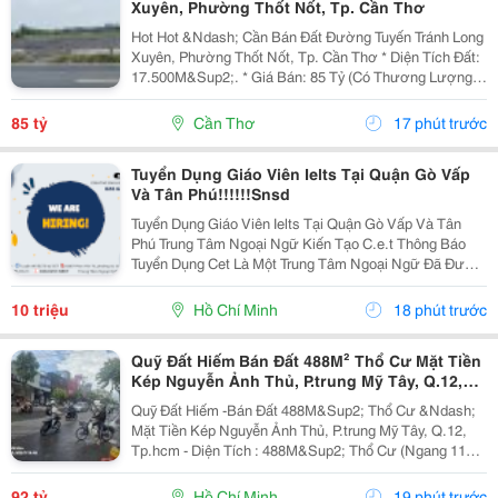
Xuyên, Phường Thốt Nốt, Tp. Cần Thơ
Hot Hot &Ndash; Cần Bán Đất Đường Tuyến Tránh Long
Xuyên, Phường Thốt Nốt, Tp. Cần Thơ * Diện Tích Đất:
17.500M&Sup2;. * Giá Bán: 85 Tỷ (Có Thương Lượng).
* Đất Ở Đô Thị 1.420M2, Mặt Tiền Rộng 40M, 16.100 M2
Trồng Lúa. Hướng Đông. * Vị Trí: Mặt...
85 tỷ
Cần Thơ
17 phút trước
Tuyển Dụng Giáo Viên Ielts Tại Quận Gò Vấp
Và Tân Phú!!!!!!Snsd
Tuyển Dụng Giáo Viên Ielts Tại Quận Gò Vấp Và Tân
Phú Trung Tâm Ngoại Ngữ Kiến Tạo C.e.t Thông Báo
Tuyển Dụng Cet Là Một Trung Tâm Ngoại Ngữ Đã Được
Thành Lập 16 Năm Chuyên Về Chương Trình Anh Văn
Học Thuật Ielts &Ndash; Toefl Ibt. Trung Tâm...
10 triệu
Hồ Chí Minh
18 phút trước
Quỹ Đất Hiếm Bán Đất 488M² Thổ Cư Mặt Tiền
Kép Nguyễn Ảnh Thủ, P.trung Mỹ Tây, Q.12,
Tp.hcm
Quỹ Đất Hiếm -Bán Đất 488M&Sup2; Thổ Cư &Ndash;
Mặt Tiền Kép Nguyễn Ảnh Thủ, P.trung Mỹ Tây, Q.12,
Tp.hcm - Diện Tích : 488M&Sup2; Thổ Cư (Ngang 11M
X 45M) - Giá Bán : 92 Tỷ (Thương Lượng) Mặt Tiền Kép
Nguyễn Ảnh Thủ, Mặt Sau Thông Ra Đường...
92 tỷ
Hồ Chí Minh
19 phút trước