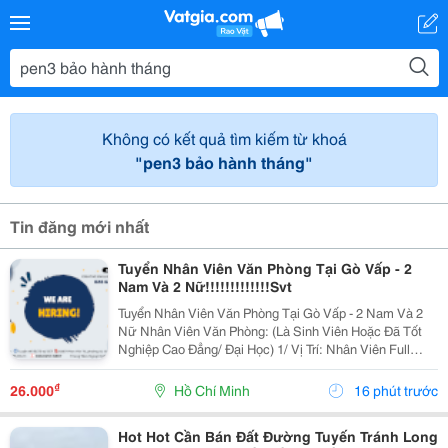
Không có kết quả tìm kiếm từ khoá
"pen3 bảo hành tháng"
Tin đăng mới nhất
Tuyển Nhân Viên Văn Phòng Tại Gò Vấp - 2
Nam Và 2 Nữ!!!!!!!!!!!!!Svt
Tuyển Nhân Viên Văn Phòng Tại Gò Vấp - 2 Nam Và 2
Nữ Nhân Viên Văn Phòng: (Là Sinh Viên Hoặc Đã Tốt
Nghiệp Cao Đẳng/ Đại Học) 1/ Vị Trí: Nhân Viên Full
Time (2 Nam 2 Nữ) Ca Làm: 13:00 Đến 21:00 (1 Tháng
Được Nghỉ Phép 1 Ngày, Và Hưởng Các Ngày...
₫
26.000
Hồ Chí Minh
16 phút trước
Hot Hot Cần Bán Đất Đường Tuyến Tránh Long