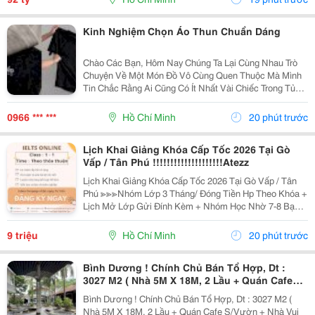
Kinh Nghiệm Chọn Áo Thun Chuẩn Dáng
Chào Các Bạn, Hôm Nay Chúng Ta Lại Cùng Nhau Trò
Chuyện Về Một Món Đồ Vô Cùng Quen Thuộc Mà Mình
Tin Chắc Rằng Ai Cũng Có Ít Nhất Vài Chiếc Trong Tủ
Quần Áo. Đó Chính Là Chiếc Áo Thun. Mặc Dù Là Một
Trang Phục Cơ Bản, Dễ Mặc Và Dễ Phối Đồ, Nhưng
0966 *** ***
Hồ Chí Minh
20 phút trước
Để...
Lịch Khai Giảng Khóa Cấp Tốc 2026 Tại Gò
Vấp / Tân Phú !!!!!!!!!!!!!!!!!!!!Atezz
Lịch Khai Giảng Khóa Cấp Tốc 2026 Tại Gò Vấp / Tân
Phú ≫≫≫Nhóm Lớp 3 Tháng/ Đóng Tiền Hp Theo Khóa +
Lịch Mở Lớp Gửi Đính Kèm + Nhóm Học Nhờ 7-8 Bạn/
Lớp + Giáo Trình Ielts Có Band Điểm Lộ Trình, Sách
Nước Ngoài Bám Sát + Chia Đều 4 Kỹ...
9 triệu
Hồ Chí Minh
20 phút trước
Bình Dương ! Chính Chủ Bán Tổ Hợp, Dt :
3027 M2 ( Nhà 5M X 18M, 2 Lầu + Quán Cafe
S/Vườn + Nhà Vui Chơi ) Tel : - ( Chính Chủ )
Bình Dương ! Chính Chủ Bán Tổ Hợp, Dt : 3027 M2 (
Nhà 5M X 18M, 2 Lầu + Quán Cafe S/Vườn + Nhà Vui