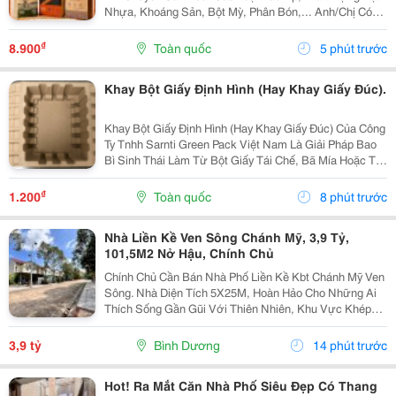
Nhựa, Khoáng Sản, Bột Mỳ, Phân Bón,... Anh/Chị Có
Nhu Cầu Sử Dụng Bao Bì, Liên Hệ Em Nhé. Em Báo Giá
Tại Xưởng Ạ. Sđt/Zalo: 0354 000 197 Hoặc Email:...
₫
8.900
Toàn quốc
5 phút trước
Khay Bột Giấy Định Hình (Hay Khay Giấy Đúc).
Khay Bột Giấy Định Hình (Hay Khay Giấy Đúc) Của Công
Ty Tnhh Sarnti Green Pack Việt Nam Là Giải Pháp Bao
Bì Sinh Thái Làm Từ Bột Giấy Tái Chế, Bã Mía Hoặc Tre,
Được Ép Khuôn 3D Theo Hình Dạng Sản Phẩm.
&Middot; Thân Thiện Môi Trường: Khả Năng Phân...
₫
1.200
Toàn quốc
8 phút trước
Nhà Liền Kề Ven Sông Chánh Mỹ, 3,9 Tỷ,
101,5M2 Nở Hậu, Chính Chủ
Chính Chủ Cần Bán Nhà Phố Liền Kề Kbt Chánh Mỹ Ven
Sông. Nhà Diện Tích 5X25M, Hoàn Hảo Cho Những Ai
Thích Sống Gần Gũi Với Thiên Nhiên, Khu Vực Khép
Kín Có Bảo Vệ 24/24 - Phù Hợp Cho Thư Giãn Nghỉ
Ngơi Yên Tĩnh. Khu Dân Trí Cao Không Có Vấn Đề...
3,9 tỷ
Bình Dương
14 phút trước
Hot! Ra Mắt Căn Nhà Phố Siêu Đẹp Có Thang