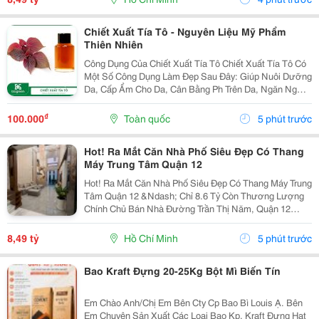
Chiết Xuất Tía Tô - Nguyên Liệu Mỹ Phẩm
Thiên Nhiên
Công Dụng Của Chiết Xuất Tía Tô Chiết Xuất Tía Tô Có
Một Số Công Dụng Làm Đẹp Sau Đây: Giúp Nuôi Dưỡng
Da, Cấp Ẩm Cho Da, Cân Bằng Ph Trên Da, Ngăn Ngừa
Tình Trạng Da Khô, Thô Ráp, Sần Sùi, Bong Tróc&Hellip;
Giúp Kháng Khuẩn, Làm Sạch Da, Tẩy...
₫
100.000
Toàn quốc
5 phút trước
Hot! Ra Mắt Căn Nhà Phố Siêu Đẹp Có Thang
Máy Trung Tâm Quận 12
Hot! Ra Mắt Căn Nhà Phố Siêu Đẹp Có Thang Máy Trung
Tâm Quận 12 &Ndash; Chỉ 8.6 Tỷ Còn Thương Lượng
Chính Chủ Bán Nhà Đường Trần Thị Năm, Quận 12
&Ndash; Vị Trí Đẹp, Khu Dân Cư Hiện Hữu, Tiện Ích Đầy
Đủ. Diện Tích: 4M &Times; 20M Nhà...
8,49 tỷ
Hồ Chí Minh
5 phút trước
Bao Kraft Đựng 20-25Kg Bột Mì Biến Tín
Em Chào Anh/Chị Em Bên Cty Cp Bao Bì Louis Ạ. Bên
Em Chuyên Sản Xuất Các Loại Bao Kp, Kraft Đựng Hạt