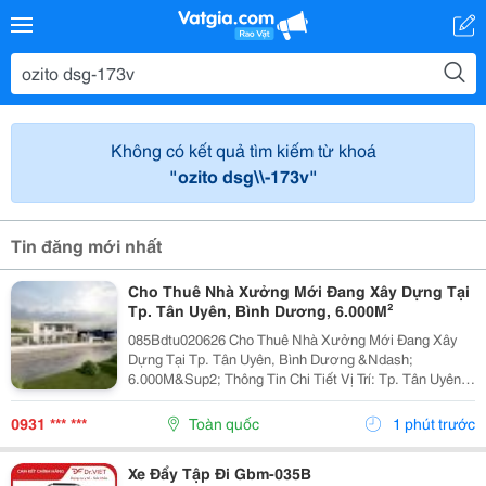
Không có kết quả tìm kiếm từ khoá
"ozito dsg\\-173v"
Tin đăng mới nhất
Cho Thuê Nhà Xưởng Mới Đang Xây Dựng Tại
Tp. Tân Uyên, Bình Dương, 6.000M²
085Bdtu020626 Cho Thuê Nhà Xưởng Mới Đang Xây
Dựng Tại Tp. Tân Uyên, Bình Dương &Ndash;
6.000M&Sup2; Thông Tin Chi Tiết Vị Trí: Tp. Tân Uyên,
Bình Dương. Tổng Diện Tích Khuôn Viên Đất:
9.800M&Sup2; Diện Tích Sử Dụng Tổng Diện Tích Nhà
0931 *** ***
Toàn quốc
1 phút trước
Xưởng:...
Xe Đẩy Tập Đi Gbm-035B