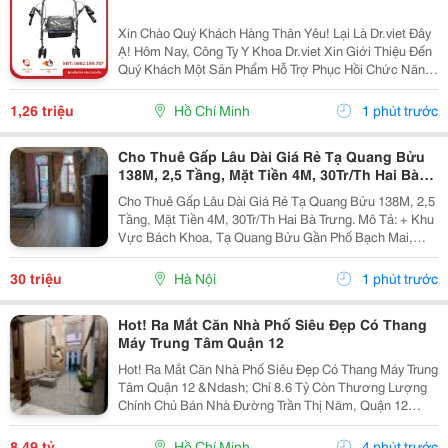
Xin Chào Quý Khách Hàng Thân Yêu! Lại Là Dr.viet Đây
Ạ! Hôm Nay, Công Ty Y Khoa Dr.viet Xin Giới Thiệu Đến
Quý Khách Một Sản Phẩm Hỗ Trợ Phục Hồi Chức Năng
Vô Cùng Tiện Lợi, Giúp Người Cao Tuổi, Người Bệnh
Và Người Gặp Khó Khăn Trong Vận Động Có...
1,26 triệu
Hồ Chí Minh
1 phút trước
Cho Thuê Gấp Lâu Dài Giá Rẻ Tạ Quang Bửu
138M, 2,5 Tầng, Mặt Tiền 4M, 30Tr/Th Hai Bà
Trưng.
Cho Thuê Gấp Lâu Dài Giá Rẻ Tạ Quang Bửu 138M, 2,5
Tầng, Mặt Tiền 4M, 30Tr/Th Hai Bà Trưng. Mô Tả: + Khu
Vực Bách Khoa, Tạ Quang Bửu Gần Phố Bạch Mai,
Hơn 30 Nghìn Sinh Viên Các Trường Đại Học Tốp Đầu
Cả Nước Bách &Ndash; Kinh - Xây-Mở Kinh Doanh...
30 triệu
Hà Nội
1 phút trước
Hot! Ra Mắt Căn Nhà Phố Siêu Đẹp Có Thang
Máy Trung Tâm Quận 12
Hot! Ra Mắt Căn Nhà Phố Siêu Đẹp Có Thang Máy Trung
Tâm Quận 12 &Ndash; Chỉ 8.6 Tỷ Còn Thương Lượng
Chính Chủ Bán Nhà Đường Trần Thị Năm, Quận 12
&Ndash; Vị Trí Đẹp, Khu Dân Cư Hiện Hữu, Tiện Ích Đầy
Đủ. Diện Tích: 4M &Times; 20M Nhà...
8,49 tỷ
Hồ Chí Minh
4 phút trước