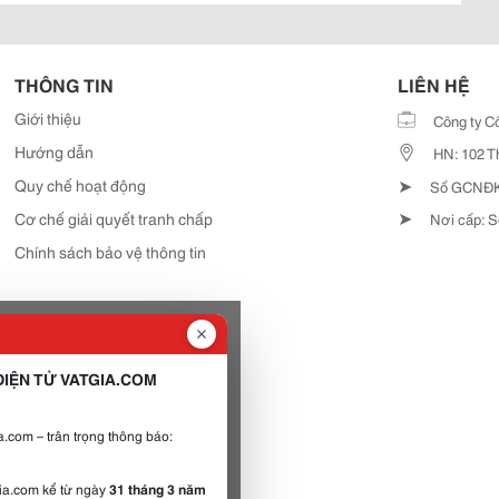
THÔNG TIN
LIÊN HỆ
Giới thiệu
Công ty C
Hướng dẫn
HN: 102 T
➤
Quy chế hoạt động
Số GCNĐKD
➤
Cơ chế giải quyết tranh chấp
Nơi cấp: S
Chính sách bảo vệ thông tin
IỆN TỬ VATGIA.COM
.com – trân trọng thông báo:
gia.com kể từ ngày
31 tháng 3 năm