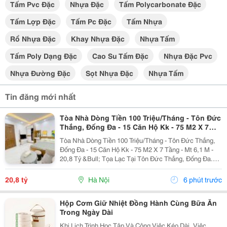
Tấm Pvc Đặc
Nhựa Đặc
Tấm Polycarbonate Đặc
Tấm Lợp Đặc
Tấm Pc Đặc
Tấm Nhựa
Rổ Nhựa Đặc
Khay Nhựa Đặc
Nhựa Tấm
Tấm Poly Dạng Đặc
Cao Su Tấm Đặc
Nhựa Đặc Pvc
Nhựa Đường Đặc
Sọt Nhựa Đặc
Nhựa Tấm
Tin đăng mới nhất
Tòa Nhà Dòng Tiền 100 Triệu/Tháng - Tôn Đức
Thắng, Đống Đa - 15 Căn Hộ Kk - 75 M2 X 7
Tầng - Mt 6,1 M - 20,8 Tỷ
Tòa Nhà Dòng Tiền 100 Triệu/Tháng - Tôn Đức Thắng,
Đống Đa - 15 Căn Hộ Kk - 75 M2 X 7 Tầng - Mt 6,1 M -
20,8 Tỷ &Bull; Tọa Lạc Tại Tôn Đức Thắng, Đống Đa.
Cách Mặt Phố Khoảng 50 Mét, Cách Ô Tô Tránh Khoảng
10 Mét, Vị Trí Thuận Tiện Khai Thác...
20,8 tỷ
Hà Nội
6 phút trước
Hộp Cơm Giữ Nhiệt Đồng Hành Cùng Bữa Ăn
Trong Ngày Dài
Khi Lịch Trình Học Tập Và Công Việc Kéo Dài, Việc