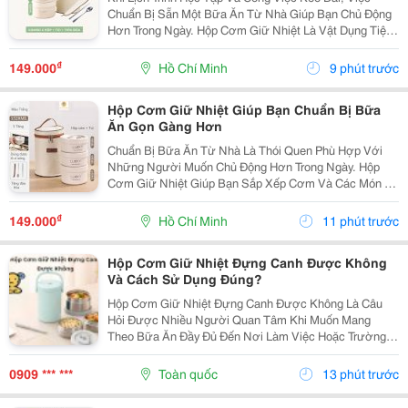
Chuẩn Bị Sẵn Một Bữa Ăn Từ Nhà Giúp Bạn Chủ Động
Hơn Trong Ngày. Hộp Cơm Giữ Nhiệt Là Vật Dụng Tiện
Lợi, Hỗ Trợ Mang Theo Nhiều Món Ăn Và Phù Hợp Với
Những Người Thường Xuyên Ăn Trưa Tại Trường,
₫
149.000
Hồ Chí Minh
9 phút trước
Văn...
Hộp Cơm Giữ Nhiệt Giúp Bạn Chuẩn Bị Bữa
Ăn Gọn Gàng Hơn
Chuẩn Bị Bữa Ăn Từ Nhà Là Thói Quen Phù Hợp Với
Những Người Muốn Chủ Động Hơn Trong Ngày. Hộp
Cơm Giữ Nhiệt Giúp Bạn Sắp Xếp Cơm Và Các Món Ăn
Kèm Gọn Gàng, Thuận Tiện Mang Theo Đến Trường,
Văn Phòng Hoặc Trong Những Chuyến Đi. Chọn Hộp Có
₫
149.000
Hồ Chí Minh
11 phút trước
Số Ngăn...
Hộp Cơm Giữ Nhiệt Đựng Canh Được Không
Và Cách Sử Dụng Đúng?
Hộp Cơm Giữ Nhiệt Đựng Canh Được Không Là Câu
Hỏi Được Nhiều Người Quan Tâm Khi Muốn Mang
Theo Bữa Ăn Đầy Đủ Đến Nơi Làm Việc Hoặc Trường
Học. So Với Cơm Hay Thức Ăn Khô, Canh Là Món Ăn
Có Nhiều Nước Nên Người Dùng Thường Lo Ngại Về
0909 *** ***
Toàn quốc
13 phút trước
Khả Năng Giữ...