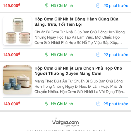
Phòng Hoặc Sử Dụng Trong Những Chuyến Đi. Chọn
₫
149.000
Hồ Chí Minh
20 phút trước
Hộp Cơm...
Hộp Cơm Giữ Nhiệt Đồng Hành Cùng Bữa
Sáng, Trưa, Tối Tiện Lợi
Chuẩn Bị Cơm Từ Nhà Giúp Bạn Chủ Động Hơn Trong
Những Ngày Học Tập Và Làm Việc. Một Chiếc Hộp
Cơm Giữ Nhiệt Phù Hợp Sẽ Hỗ Trợ Việc Sắp Xếp,
Mang Theo Và Sử Dụng Bữa Ăn Thuận Tiện Hơn, Đặc
Biệt Với Những Người Thường Xuyên Ăn Trưa Bên
₫
149.000
Hồ Chí Minh
22 phút trước
Ngoài. Chọn...
Hộp Cơm Giữ Nhiệt Lựa Chọn Phù Hợp Cho
Người Thường Xuyên Mang Cơm
Mang Theo Bữa Ăn Tự Chuẩn Bị Giúp Bạn Chủ Động
Hơn Trong Những Ngày Đi Học, Đi Làm Hoặc Phải Di
Chuyển Nhiều. Hộp Cơm Giữ Nhiệt Là Vật Dụng Tiện
Lợi, Giúp Sắp Xếp Các Món Ăn Gọn Gàng Và Phù Hợp
Với Nhiều Lịch Trình Trong Ngày. Lựa Chọn Số Ngăn
₫
149.000
Hồ Chí Minh
25 phút trước
Theo...