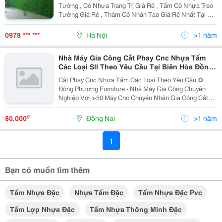
Tường , Cỏ Nhựa Trang Trí Giá Rẻ , Tấm Cỏ Nhựa Treo
Tường Giá Rẻ , Thảm Cỏ Nhân Tạo Giá Rẻ Nhất Tại Hà
Nội , Với Sự Đa Dạng Về Mẫu Mã Và Màu Sắc Xanh
Tươi Của Các Loại Cỏ Nhựa, Cỏ Nhựa Trang Trí
0978 *** ***
Hà Nội
>1 năm
Thường
Nhà Máy Gia Công Cắt Phay Cnc Nhựa Tấm
Các Loại Sll Theo Yêu Cầu Tại Biên Hòa Đồng
Nai
Cắt Phay Cnc Nhựa Tấm Các Loại Theo Yêu Cầu ♻
Đông Phương Furniture - Nhà Máy Gia Công Chuyên
Nghiệp Với ≫50 Máy Cnc Chuyên Nhận Gia Công Cắt
Phay Cnc Các Loại Nhựa Tấm. - Gia Công Theo Ban
Thiết Kế Hoặc Mẫu Mã Khách Yêu Cầu - Gia Công Sll,
₫
80.000
Đồng Nai
>1 năm
Trả...
1
Bạn có muốn tìm thêm
Tấm Nhựa Đặc
Nhựa Tấm Đặc
Tấm Nhựa Đặc Pvc
Tấm Lợp Nhựa Đặc
Tấm Nhựa Thông Minh Đặc