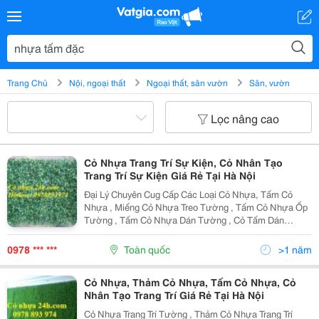
Trang Chủ
Nội, ngoại thất
Ngoại thất, sân vườn
Sân, vườn
Lọc nâng cao
Cỏ Nhựa Trang Trí Sự Kiện, Cỏ Nhân Tạo
Trang Trí Sự Kiện Giá Rẻ Tại Hà Nội
Đại Lý Chuyên Cug Cấp Các Loại Cỏ Nhựa, Tấm Cỏ
Nhựa , Miếng Cỏ Nhựa Treo Tường , Tấm Cỏ Nhựa Ốp
Tường , Tấm Cỏ Nhựa Dán Tường , Cỏ Tấm Dán
Tường , Cỏ Giả Dán Tường , Cỏ Giả Treo Tường , Cỏ
Nhựa Treo Tường Trang Trí Sự Kiện Giá Rẻ , Cỏ Nhựa
0978 *** ***
Toàn quốc
>1 năm
Dán Tường
Cỏ Nhựa, Thảm Cỏ Nhựa, Tấm Cỏ Nhựa, Cỏ
Nhân Tạo Trang Trí Giá Rẻ Tại Hà Nội
Cỏ Nhựa Trang Trí Tường , Thảm Cỏ Nhựa Trang Trí