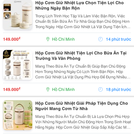
Hộp Cơm Giữ Nhiệt Lựa Chọn Tiện Lợi Cho
Những Ngày Bận Rộn
Trong Lịch Trình Học Tập Và Làm Việc Bận Rộn, Việc
Chuẩn Bị Sẵn Bữa Ăn Từ Nhà Giúp Bạn Chủ Động Hơn
Trong Ngày. Hộp Cơm Giữ Nhiệt Là Vật Dụng Tiện Ích,
Hỗ Trợ Mang Theo Cơm Và Các Món Ăn Một Cách Gọn
Gàng, Phù Hợp Với Nhiều Nhu Cầu Sử Dụng. Chọn...
₫
149.000
Hồ Chí Minh
14 phút trước
Hộp Cơm Giữ Nhiệt Tiện Lợi Cho Bữa Ăn Tại
Trường Và Văn Phòng
Mang Theo Bữa Ăn Tự Chuẩn Bị Giúp Bạn Chủ Động
Hơn Trong Những Ngày Có Lịch Trình Bận Rộn. Hộp
Cơm Giữ Nhiệt Là Vật Dụng Phù Hợp Để Đựng Nhiều
Món Ăn, Dễ Dàng Mang Theo Khi Đi Học, Đi Làm Hoặc
Tham Gia Các Hoạt Động Bên Ngoài. Lựa Chọn Hộp Có
₫
149.000
Hồ Chí Minh
18 phút trước
Nhiều...
Hộp Cơm Giữ Nhiệt Giải Pháp Tiện Dụng Cho
Người Mang Cơm Từ Nhà
Mang Theo Bữa Ăn Tự Chuẩn Bị Là Lựa Chọn Phù Hợp
Với Những Người Muốn Chủ Động Hơn Trong Sinh Hoạt
Hằng Ngày. Hộp Cơm Giữ Nhiệt Giúp Sắp Xếp Các Món
Ăn Gọn Gàng, Thuận Tiện Mang Đến Trường, Văn