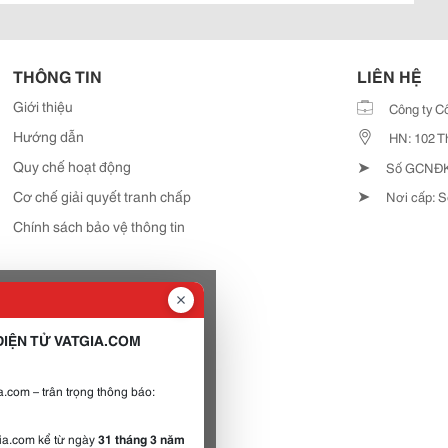
THÔNG TIN
LIÊN HỆ
Giới thiệu
Công ty C
Hướng dẫn
HN: 102 T
➤
Quy chế hoạt động
Số GCNĐKD
➤
Cơ chế giải quyết tranh chấp
Nơi cấp: S
Chính sách bảo vệ thông tin
IỆN TỬ VATGIA.COM
.com – trân trọng thông báo:
gia.com kể từ ngày
31 tháng 3 năm