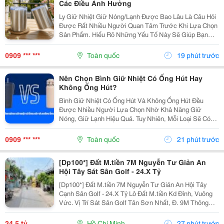
Các Điều Ảnh Hưởng
Ly Giữ Nhiệt Giữ Nóng/Lạnh Được Bao Lâu Là Câu Hỏi
Được Rất Nhiều Người Quan Tâm Trước Khi Lựa Chọn
Sản Phẩm. Hiểu Rõ Những Yếu Tố Này Sẽ Giúp Bạn
Chọn Được Chiếc Ly Phù Hợp Với Nhu Cầu Hằng Ngày
Và Sử Dụng Hiệu Quả Hơn. Hãy Cùng Cozycup Tìm
0909 *** ***
Toàn quốc
19 phút trước
Hiểu Chi...
Nên Chọn Bình Giữ Nhiệt Có Ống Hút Hay
Không Ống Hút?
Bình Giữ Nhiệt Có Ống Hút Và Không Ống Hút Đều
Được Nhiều Người Lựa Chọn Nhờ Khả Năng Giữ
Nóng, Giữ Lạnh Hiệu Quả. Tuy Nhiên, Mỗi Loại Sẽ Có
Ưu Điểm Riêng Về Thiết Kế, Cách Sử Dụng Và Đối
Tượng Phù Hợp. Nếu Bạn Đang Băn Khoăn So Sánh
0909 *** ***
Toàn quốc
21 phút trước
Bình Giữ Nhiệt...
[Dp100*] Đất M.tiền 7M Nguyễn Tư Giản An
Hội Tây Sát Sân Golf - 24.X Tỷ
[Dp100*] Đất M.tiền 7M Nguyễn Tư Giản An Hội Tây
Cạnh Sân Golf - 24.X Tỷ Lô Đất M.tiền Kd Đỉnh, Vuông
Vức. Vị Trí Sát Sân Golf Tân Sơn Nhất, Đ. 9M Thông
Thoáng. Diện Tích: 230M&Sup2; (7X33M, Có
176M&Sup2; Thổ Cư), Đất Trống Tiện Xây Mới. Giá:...
24,5 tỷ
Hồ Chí Minh
27 phút trước