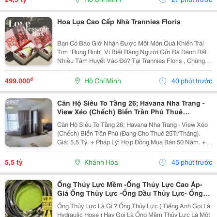
Hoa Lụa Cao Cấp Nhà Trannies Floris
Bạn Có Bao Giờ Nhận Được Một Món Quà Khiến Trái
Tim "Rung Rinh" Vì Biết Rằng Người Gửi Đã Dành Rất
Nhiều Tâm Huyết Vào Đó? Tại Trannies Floris , Chúng
Mình Tin Rằng Hoa Không Chỉ Là Vật Trang Trí Vô Tri.
Mỗi Bó Hoa, Mỗi Hộp Quà Đều Là Một Thông...
₫
499.000
Hồ Chí Minh
40 phút trước
Căn Hộ Siêu To Tầng 26; Havana Nha Trang -
View Xéo (Chếch) Biển Trần Phú Thuê
25Tr/Tháng 5,5 Tỷ
Căn Hộ Siêu To Tầng 26; Havana Nha Trang - View Xéo
(Chếch) Biển Trần Phú (Đang Cho Thuê 25Tr/Tháng).
Giá: 5,5 Tỷ. + Pháp Lý: Hợp Đồng Mua Bán 50 Năm. +
Toạ Lạc: 38 Trần Phú, P Lộc Thọ, Tp Nha Trang, Tỉnh
Khánh Hoà. + Diện Tích:...
5,5 tỷ
Khánh Hòa
45 phút trước
Ống Thủy Lực Mềm -Ống Thủy Lực Cao Áp-
Giá Ống Thủy Lực -Ống Dầu Thủy Lực- Ống
Dầu Thủy Lực 1 2- Ống Thủy Lực Phi 21- Ống
Ống Thủy Lực Là Gì ? Ống Thủy Lực ( Tiếng Anh Gọi Là
Thủy Lực 1 4 -Ống Thủy Lực 3 8
Hydraulic Hose ) Hay Gọi Là Ống Mềm Thủy Lực Là Một