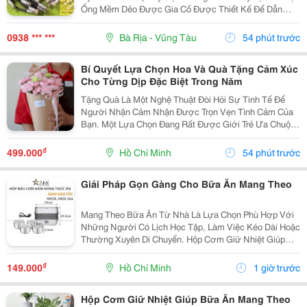
Ống Mềm Dẻo Được Gia Cố Được Thiết Kế Để Dẫn
Chất Lỏng Thủy Lực Áp Suất Cao Trong Hệ Thống Thủy
Lực. Ống Thủy Lực Này Rất Quan Trọng Trong...
0938 *** ***
Bà Rịa - Vũng Tàu
54 phút trước
Bí Quyết Lựa Chọn Hoa Và Quà Tặng Cảm Xúc
Cho Từng Dịp Đặc Biệt Trong Năm
Tặng Quà Là Một Nghệ Thuật Đòi Hỏi Sự Tinh Tế Để
Người Nhận Cảm Nhận Được Trọn Vẹn Tình Cảm Của
Bạn. Một Lựa Chọn Đang Rất Được Giới Trẻ Ưa Chuộng
Hiện Nay Là Dòng Sản Phẩm Kết Hợp Giữa Hoa Lụa
Bền Đẹp Và Các Phụ Kiện Công Nghệ Như Mã Qr Lời
₫
499.000
Hồ Chí Minh
54 phút trước
Nhắn....
Giải Pháp Gọn Gàng Cho Bữa Ăn Mang Theo
Mang Theo Bữa Ăn Từ Nhà Là Lựa Chọn Phù Hợp Với
Những Người Có Lịch Học Tập, Làm Việc Kéo Dài Hoặc
Thường Xuyên Di Chuyển. Hộp Cơm Giữ Nhiệt Giúp
Sắp Xếp Các Món Ăn Ngăn Nắp, Thuận Tiện Mang
Theo Và Sử Dụng Trong Ngày. Chọn Hộp Có Ngăn Phù
₫
149.000
Hồ Chí Minh
1 giờ trước
Hợp ...
Hộp Cơm Giữ Nhiệt Giúp Bữa Ăn Mang Theo