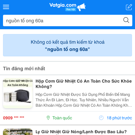
Không có kết quả tìm kiếm từ khoá
"nguồn tổ ong 60a"
Tin đăng mới nhất
Hộp Cơm Giữ Nhiệt Có An Toàn Cho Sức Khỏe
Không?
Hộp Cơm Giữ Nhiệt Được Sử Dụng Phổ Biến Để Mang
Thức Ăn Đi Làm, Đi Học. Tuy Nhiên, Nhiều Người Vẫn
Băn Khoăn Hộp Cơm Giữ Nhiệt Có An Toàn Không Khi
Dùng Thường Xuyên. Cùng Tìm Hiểu Những Yếu Tố
Cần Lưu Ý Trước Khi Lựa Chọn Nhé! 1. Độ An Toàn
0909 *** ***
Toàn quốc
18 phút trước
Của...
Ly Giữ Nhiệt Giữ Nóng/Lạnh Được Bao Lâu?