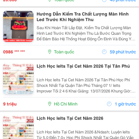
Để Vận...
Hướng Dẫn Kiểm Tra Chất Lượng Màn Hình
Led Trước Khi Nghiệm Thu
Sau Khi Hoàn Tất Lắp Đặt, Kiểm Tra Chất Lượng Màn
Hình Led Trước Khi Nghiệm Thu Là Bước Quan Trọng
Để Đảm Bảo Hệ Thống Hoạt Động Ổn Định Và Đúng Yêu
Cầu Kỹ Thuật. Một Số Hạng Mục Cần Kiểm Tra Gồm:
Chất Lượng Hiển Thị, Độ Sáng, Màu Sắc, Độ Đồng
0986 *** ***
Toàn quốc
59 phút trước
Đều...
Lịch Học Ielts Tại Cet Năm 2026 Tại Tân Phú
Lịch Học Ielts Tại Cet Năm 2026 Tại Tân Phú Học Phí
Shock Nhất Tại Quận Tân Phú Tháng 07 1/ Ielts
Improver Tối 2 4 6 Khai Giảng: 13/07/2026 Khung Giờ:
18:00 Đến 21:00 Học Phí Ưu Đãi 5% Khi Đăng Ký 2/ Ielts
Basic Tối 3 5 7 Khai...
9 triệu
Hồ Chí Minh
1 giờ trước
Lịch Học Ielts Tại Cet Năm 2026
Lịch Học Ielts Tại Cet Năm 2026 &Ndash; Luyện Ielts
Từ 5.0 Đến 7.0+ Học Phí Shock Nhất Tại Quận Gò Vấp