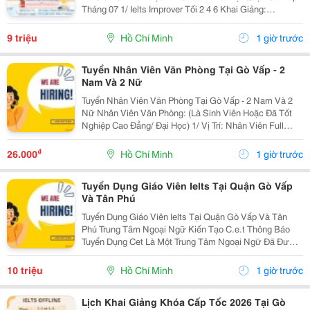
Tháng 07 1/ Ielts Improver Tối 2 4 6 Khai Giảng:
13/07/2026 Khung Giờ: 18:00 Đến 21:00 Học Phí Ưu Đãi
5% Khi Đăng Ký 2/ Ielts...
9 triệu
Hồ Chí Minh
1 giờ trước
Tuyển Nhân Viên Văn Phòng Tại Gò Vấp - 2
Nam Và 2 Nữ
Tuyển Nhân Viên Văn Phòng Tại Gò Vấp - 2 Nam Và 2
Nữ Nhân Viên Văn Phòng: (Là Sinh Viên Hoặc Đã Tốt
Nghiệp Cao Đẳng/ Đại Học) 1/ Vị Trí: Nhân Viên Full
Time (2 Nam 2 Nữ) Ca Làm: 13:00 Đến 21:00 (1 Tháng
Được Nghỉ Phép 1 Ngày, Và Hưởng Các Ngày...
₫
26.000
Hồ Chí Minh
1 giờ trước
Tuyển Dụng Giáo Viên Ielts Tại Quận Gò Vấp
Và Tân Phú
Tuyển Dụng Giáo Viên Ielts Tại Quận Gò Vấp Và Tân
Phú Trung Tâm Ngoại Ngữ Kiến Tạo C.e.t Thông Báo
Tuyển Dụng Cet Là Một Trung Tâm Ngoại Ngữ Đã Được
Thành Lập 16 Năm Chuyên Về Chương Trình Anh Văn
Học Thuật Ielts &Ndash; Toefl Ibt. Trung Tâm...
10 triệu
Hồ Chí Minh
1 giờ trước
Lịch Khai Giảng Khóa Cấp Tốc 2026 Tại Gò