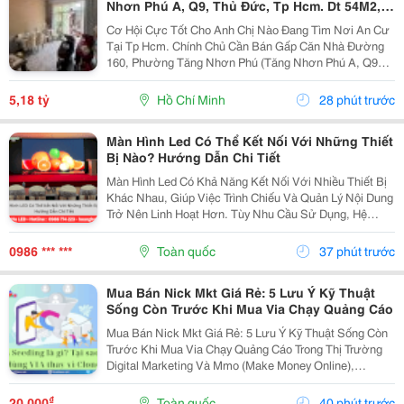
Nhơn Phú A, Q9, Thủ Đức, Tp Hcm. Dt 54M2,
Sổ Hồng Riêng. Giá 5,18 Tỷ
Cơ Hội Cực Tốt Cho Anh Chị Nào Đang Tìm Nơi An Cư
Tại Tp Hcm. Chính Chủ Cần Bán Gấp Căn Nhà Đường
160, Phường Tăng Nhơn Phú (Tăng Nhơn Phú A, Q9
Cũ). Vị Trí Nhà Nằm Trong Khu Dân Cư Ổn Định, Giao
Thông Thuận Tiện Chỉ Vài Bước Là Ra Lã Xuân Oai,
5,18 tỷ
Hồ Chí Minh
28 phút trước
Lê...
Màn Hình Led Có Thể Kết Nối Với Những Thiết
Bị Nào? Hướng Dẫn Chi Tiết
Màn Hình Led Có Khả Năng Kết Nối Với Nhiều Thiết Bị
Khác Nhau, Giúp Việc Trình Chiếu Và Quản Lý Nội Dung
Trở Nên Linh Hoạt Hơn. Tùy Nhu Cầu Sử Dụng, Hệ
Thống Có Thể Nhận Tín Hiệu Từ Máy Tính, Laptop,
Camera, Đầu Phát Hd/4K, Tv Box, Điện Thoại, Máy...
0986 *** ***
Toàn quốc
37 phút trước
Mua Bán Nick Mkt Giá Rẻ: 5 Lưu Ý Kỹ Thuật
Sống Còn Trước Khi Mua Via Chạy Quảng Cáo
Mua Bán Nick Mkt Giá Rẻ: 5 Lưu Ý Kỹ Thuật Sống Còn
Trước Khi Mua Via Chạy Quảng Cáo Trong Thị Trường
Digital Marketing Và Mmo (Make Money Online),
Facebook Ads Vẫn Luôn Là Kênh Mang Lại Lượng
Khách Hàng Tiềm Năng Và Dòng Doanh Thu Đột Phá.
₫
20.000
Toàn quốc
40 phút trước