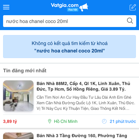
Không có kết quả tìm kiếm từ khoá
"nước hoa chanel coco 20ml"
Tin đăng mới nhất
Bán Nhà 88M2, Cấp 4, Ql 1K, Linh Xuân, Thủ
Đức, Tp Hcm, Sổ Hồng Riêng, Giá 3.89 Tỷ.
Cần Tìm Nơi An Cư Hay Đầu Tư Lâu Dài Anh Em Ghé
Xem Căn Nhà Đường Quốc Lộ 1K, Linh Xuân, Thủ Đức.
Vị Trí Này Cực Kỳ Thuận Tiện, Giao Thông Kết Nối
Nhanh Chóng, Cực Kỳ Phù Hợp Cho Khách Mua Để Giữ
Tài Sản Hoặc Cho Thuê Đều Rất Ổn Định. Thông Tin...
3,89 tỷ
Hồ Chí Minh
21 phút trước
Bán Nhà 3 Tầng Đường 160, Phường Tăng