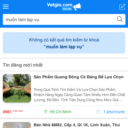
Không có kết quả tìm kiếm từ khoá
"muốn làm tạp vụ"
Tin đăng mới nhất
Sản Phẩm Quang Đông Có Đáng Để Lựa Chọn
Trong Quá Trình Tìm Kiếm Và Lựa Chọn Sản Phẩm,
Khách Hàng Ngày Càng Quan Tâm Nhiều Hơn Đến Chất
Lượng, Độ Bền, Tính Tiện Dụng Cũng Như Mức Giá.
Thay Vì Chỉ Dựa Vào Quảng Cáo Hoặc Thông Tin Từ
Người Bán, Nhiều Người Có Xu Hướng Tìm Hiểu Thêm
0961 *** ***
Hồ Chí Minh
1 phút trước
Thông Tin...
Bán Nhà 88M2, Cấp 4, Ql 1K, Linh Xuân, Thủ