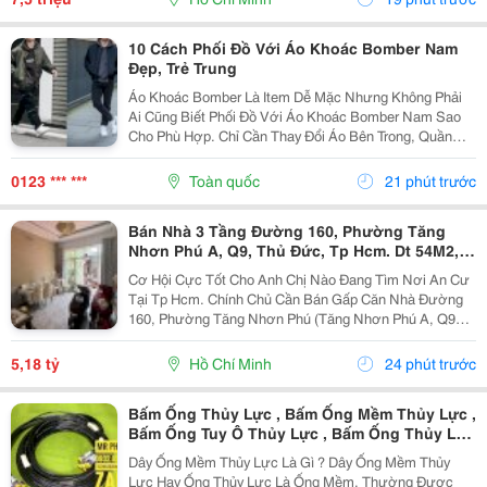
10 Cách Phối Đồ Với Áo Khoác Bomber Nam
Đẹp, Trẻ Trung
Áo Khoác Bomber Là Item Dễ Mặc Nhưng Không Phải
Ai Cũng Biết Phối Đồ Với Áo Khoác Bomber Nam Sao
Cho Phù Hợp. Chỉ Cần Thay Đổi Áo Bên Trong, Quần
Hoặc Giày, Bạn Đã Có Thể Tạo Nên Nhiều Outfit Khác
Nhau Để Đi Làm, Dạo Phố Hay Gặp Gỡ Bạn Bè. Trong...
0123 *** ***
Toàn quốc
21 phút trước
Bán Nhà 3 Tầng Đường 160, Phường Tăng
Nhơn Phú A, Q9, Thủ Đức, Tp Hcm. Dt 54M2,
Sổ Hồng Riêng. Giá 5,18 Tỷ
Cơ Hội Cực Tốt Cho Anh Chị Nào Đang Tìm Nơi An Cư
Tại Tp Hcm. Chính Chủ Cần Bán Gấp Căn Nhà Đường
160, Phường Tăng Nhơn Phú (Tăng Nhơn Phú A, Q9
Cũ). Vị Trí Nhà Nằm Trong Khu Dân Cư Ổn Định, Giao
Thông Thuận Tiện Chỉ Vài Bước Là Ra Lã Xuân Oai,
5,18 tỷ
Hồ Chí Minh
24 phút trước
Lê...
Bấm Ống Thủy Lực , Bấm Ống Mềm Thủy Lực ,
Bấm Ống Tuy Ô Thủy Lực , Bấm Ống Thủy Lực
Bọc Lưới , Bấm Ống Thủy Lực Koman , Bấm
Dây Ống Mềm Thủy Lực Là Gì ? Dây Ống Mềm Thủy
Ống Thủy Lực Italy , Bấm Ống Thủy Lực 1Sn ,
Lực Hay Ống Thủy Lực Là Ống Mềm, Thường Được