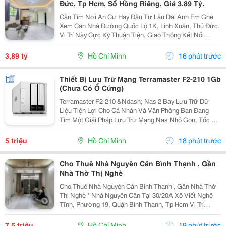
Đức, Tp Hcm, Sổ Hồng Riêng, Giá 3.89 Tỷ.
Cần Tìm Nơi An Cư Hay Đầu Tư Lâu Dài Anh Em Ghé
Xem Căn Nhà Đường Quốc Lộ 1K, Linh Xuân, Thủ Đức.
Vị Trí Này Cực Kỳ Thuận Tiện, Giao Thông Kết Nối
Nhanh Chóng, Cực Kỳ Phù Hợp Cho Khách Mua Để Giữ
Tài Sản Hoặc Cho Thuê Đều Rất Ổn Định. Thông Tin...
3,89 tỷ
Hồ Chí Minh
16 phút trước
Thiết Bị Lưu Trữ Mạng Terramaster F2-210 1Gb
(Chưa Có Ổ Cứng)
Terramaster F2-210 &Ndash; Nas 2 Bay Lưu Trữ Dữ
Liệu Tiện Lợi Cho Cá Nhân Và Văn Phòng Bạn Đang
Tìm Một Giải Pháp Lưu Trữ Mạng Nas Nhỏ Gọn, Tốc Độ
Ổn Định Và Hỗ Trợ Nhiều Tính Năng Sao Lưu?
Terramaster F2-210 Là Lựa Chọn Phù Hợp Cho Cá
5 triệu
Hồ Chí Minh
18 phút trước
Nhân, Gia...
Cho Thuê Nhà Nguyên Căn Bình Thạnh , Gần
Nhà Thờ Thị Nghè
Cho Thuê Nhà Nguyên Căn Bình Thạnh , Gần Nhà Thờ
Thị Nghè * Nhà Nguyên Căn Tại 30/20A Xô Viết Nghệ
Tĩnh, Phường 19, Quận Bình Thạnh, Tp Hcm Vị Trí
Thuận Tiện, Khu Dân Cư Hiện Hữu, Di Chuyển Nhanh
Sang Trung Tâm. * Diện Tích 57M&Sup2; ( Ngang 4M,...
7,5 triệu
Hồ Chí Minh
19 phút trước