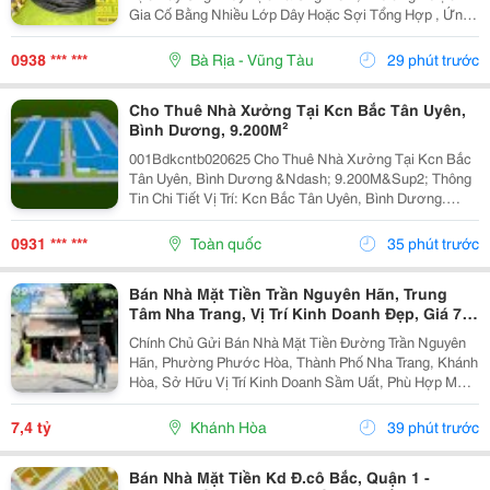
Bấm Ống Thủy Lực 2Sn , Bấm Ống Thủy Lực
Gia Cố Bằng Nhiều Lớp Dây Hoặc Sợi Tổng Hợp , Ứng
4Sn
Dụng Để Vận Chuyển Chất Lỏng Thủy Lực Trong Hệ
Thống Thủy Lực. Những Ống Này Rất Cần Thiết Để
0938 *** ***
Bà Rịa - Vũng Tàu
29 phút trước
Truyền Lực...
Cho Thuê Nhà Xưởng Tại Kcn Bắc Tân Uyên,
Bình Dương, 9.200M²
001Bdkcntb020625 Cho Thuê Nhà Xưởng Tại Kcn Bắc
Tân Uyên, Bình Dương &Ndash; 9.200M&Sup2; Thông
Tin Chi Tiết Vị Trí: Kcn Bắc Tân Uyên, Bình Dương.
Tổng Diện Tích Khuôn Viên: 15.000M&Sup2; Diện Tích
Sử Dụng Tổng Diện Tích Xây Dựng: 9.200M&Sup2;...
0931 *** ***
Toàn quốc
35 phút trước
Bán Nhà Mặt Tiền Trần Nguyên Hãn, Trung
Tâm Nha Trang, Vị Trí Kinh Doanh Đẹp, Giá 7,4
Tỷ
Chính Chủ Gửi Bán Nhà Mặt Tiền Đường Trần Nguyên
Hãn, Phường Phước Hòa, Thành Phố Nha Trang, Khánh
Hòa, Sở Hữu Vị Trí Kinh Doanh Sầm Uất, Phù Hợp Mở
Cửa Hàng, Văn Phòng, Showroom Hoặc Đầu Tư Cho
Thuê Lâu Dài. Thông Tin Chi Tiết. - Địa Chỉ: Số...
7,4 tỷ
Khánh Hòa
39 phút trước
Bán Nhà Mặt Tiền Kd Đ.cô Bắc, Quận 1 -