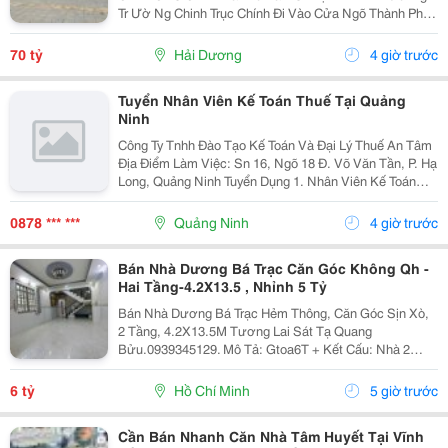
Tr Ườ Ng Chinh Trục Chính Đi Vào Cửa Ngõ Thành Ph Ố
H Ả I D Ươ Ng - Di Ệ N Tích 789M2, Lô Góc 3 M Ặ T Ti Ề
N - H Ướ Ng Tây, Nam, B Ắ C - V Ị...
70 tỷ
Hải Dương
4 giờ trước
Tuyển Nhân Viên Kế Toán Thuế Tại Quảng
Ninh
Công Ty Tnhh Đào Tạo Kế Toán Và Đại Lý Thuế An Tâm
Địa Điểm Làm Việc: Sn 16, Ngõ 18 Đ. Võ Văn Tần, P. Hạ
Long, Quảng Ninh Tuyển Dụng 1. Nhân Viên Kế Toán
Thuế : 05 Mô Tả Công Việc: &Bull; Thực Hiện Các Công
Việc Liên Quan Đến Kế Toán Thuế...
0878 *** ***
Quảng Ninh
4 giờ trước
Bán Nhà Dương Bá Trạc Căn Góc Không Qh -
Hai Tầng-4.2X13.5 , Nhỉnh 5 Tỷ
Bán Nhà Dương Bá Trạc Hẻm Thông, Căn Góc Sịn Xò,
2 Tầng, 4.2X13.5M Tương Lai Sát Tạ Quang
Bửu.0939345129. Mô Tả: Gtoa6T + Kết Cấu: Nhà 2
Tầng Btct Kiên Cố, 2 Phòng. + Vị Trí: Ngay Dương Bá
Trạc Thông Tạ Quang Bửu, Âu Dương Lân, Nguyễn Thị
6 tỷ
Hồ Chí Minh
5 giờ trước
Tần, Dạ...
Cần Bán Nhanh Căn Nhà Tâm Huyết Tại Vĩnh