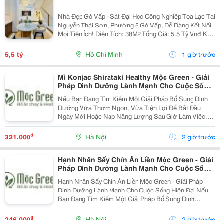
Nhà Đẹp Gò Vấp - Sát Đại Học Công Nghiệp Tọa Lạc Tại
Nguyễn Thái Sơn, Phường 5 Gò Vấp, Dễ Dàng Kết Nối
Mọi Tiện Ích! Diện Tích: 38M2 Tổng Giá: 5.5 Tỷ Vnđ Kết
Cấu: Nhà 1 Trệt 2 Lầu Kiên Cố, 3Pn, 3Wc, Ban Công,
Sân Thượng Thoáng Mát, Sẵn Sàng Dọn...
5,5 tỷ
Hồ Chí Minh
1 giờ trước
Mì Konjac Shirataki Healthy Mộc Green - Giải
Pháp Dinh Dưỡng Lành Mạnh Cho Cuộc Sống
Hiện Đại
Nếu Bạn Đang Tìm Kiếm Một Giải Pháp Bổ Sung Dinh
Dưỡng Vừa Thơm Ngon, Vừa Tiện Lợi Để Bắt Đầu
Ngày Mới Hoặc Nạp Năng Lượng Sau Giờ Làm Việc,
Thì Mì Konjac Shirataki Healthy Mộc Green Chính Là
Lựa Chọn Hoàn Hảo. Vì Sao Nên Lựa Chọn Mì Konjac...
₫
321.000
Hà Nội
2 giờ trước
Hạnh Nhân Sấy Chín Ăn Liền Mộc Green - Giải
Pháp Dinh Dưỡng Lành Mạnh Cho Cuộc Sống
Hiện Đại
Hạnh Nhân Sấy Chín Ăn Liền Mộc Green - Giải Pháp
Dinh Dưỡng Lành Mạnh Cho Cuộc Sống Hiện Đại Nếu
Bạn Đang Tìm Kiếm Một Giải Pháp Bổ Sung Dinh
Dưỡng Vừa Thơm Ngon, Vừa Tiện Lợi Để Bắt Đầu
Ngày Mới Hoặc Nạp Năng Lượng Sau Giờ Làm Việc,
₫
246.000
Hà Nội
2 giờ trước