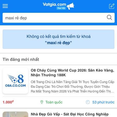
Không có kết quả tìm kiếm từ khoá
"maxi rẻ đẹp"
Tin đăng mới nhất
O8 Cháy Cùng World Cup 2026: Săn Kèo Vàng,
Nhận Thưởng 188K
O8 Trang Chủ Là Nền Tảng Giải Trí Trực Tuyến Cung Cấp
Đa Dạng Các Trò Chơi Đổi Thưởng, Được Giới Thiệu
Ra Mắt Trong Năm 2026 Và Phát Triển Hướng Đến Thị
Trường Châu Á. Theo Thông Tin Từ Nền Tảng, O8 Hoạt
Động Theo Các Tiêu Chuẩn Áp Dụng Trong Lĩnh...
₫
1.000
Toàn quốc
53 phút trước
Nhà Đẹp Gò Vấp - Sát Đại Học Công Nghiệp