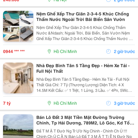
Thì Hạnh Nhân...
Nệm Ghế Xếp Thư Giãn 2-3-4-5 Khúc Chống
Thấm Nước Ngoài Trời Bãi Biển Sân Vườn
Nệm Ghế Xếp Thư Giãn 2-3-4-5 Khúc Chống Thấm
Nước &Ndash; Ngoài Trời, Bãi Biển, Sân Vườn Nệm
Ghế Xếp Thư Giãn 2-3-4-5 Khúc Chống Thấm Nước Có
Nhiều Mẫu, Kích Thước, Màu Sắc Và Chất Liệu Phù
Hợp Nhu Cầu Lựa Chọn. Sản Phẩm Hoàn Thiện Tỉ Mỉ,
0944 *** ***
Hồ Chí Minh
2 giờ trước
Bền Đẹp,...
Nhà Đẹp Bình Tân 5 Tầng Đẹp - Hẻm Xe Tải -
Full Nội Thất
Nhà Đẹp Bình Tân 5 Tầng Đẹp - Hẻm Xe Tải - Full Nội
Thất Giá Chỉ: 7 Tỷ (Thương Lượng) Diện Tích: 4 X
14.5M Kết Cấu: ✅ 1 Trệt, 1 Lửng, 3 Lầu. ✅ 4Pn, 5Wc
(Có Thể Bố Trí 6Pn). ✅ Phòng Thờ, Phòng Giặt, Sân
Thượng. Hẻm Xe Tải, Gần Mặt Tiền, Thuận...
7 tỷ
Hồ Chí Minh
3 giờ trước
Bán Lô Đất 3 Mặt Tiền Mặt Đường Trường
Chinh, Tp Hải Dương, 789M2, Lô Góc, Kd Tốt,
Vị Trí Đẹp
Đấ T M Ặ T Đườ Ng Tr Ườ Ng Chinh - Chính Ch Ủ !!!
Chính Ch Ủ C Ầ N Bán Lô Đấ T 3 M Ặ T Ti Ề N Đườ Ng