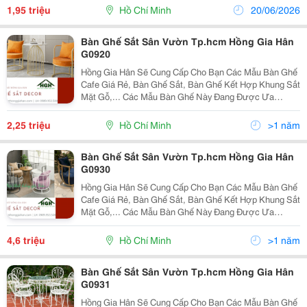
Điểm Tuyệt Vời Về Chất Lượng Cũng Như Các Kiểu
1,95 triệu
Hồ Chí Minh
20/06/2026
Mẫu T
Bàn Ghế Sắt Sân Vườn Tp.hcm Hồng Gia Hân
G0920
Hồng Gia Hân Sẽ Cung Cấp Cho Bạn Các Mẫu Bàn Ghế
Cafe Giá Rẻ, Bàn Ghế Sắt, Bàn Ghế Kết Hợp Khung Sắt
Mặt Gỗ,... Các Mẫu Bàn Ghế Này Đang Được Ưa
Chuộng Nhất Trên Thị Trường Hiện Nay. Với Thiết Kế
Hiện Đại, Sang Trọng Phù Hợp Với 2-4 Ghế Ngồi Kèm
2,25 triệu
Hồ Chí Minh
>1 năm
Theo
Bàn Ghế Sắt Sân Vườn Tp.hcm Hồng Gia Hân
G0930
Hồng Gia Hân Sẽ Cung Cấp Cho Bạn Các Mẫu Bàn Ghế
Cafe Giá Rẻ, Bàn Ghế Sắt, Bàn Ghế Kết Hợp Khung Sắt
Mặt Gỗ,... Các Mẫu Bàn Ghế Này Đang Được Ưa
Chuộng Nhất Trên Thị Trường Hiện Nay. Với Thiết Kế
Hiện Đại, Sang Trọng Phù Hợp Với 2-4 Ghế Ngồi Kèm
4,6 triệu
Hồ Chí Minh
>1 năm
Theo
Bàn Ghế Sắt Sân Vườn Tp.hcm Hồng Gia Hân
G0931
Hồng Gia Hân Sẽ Cung Cấp Cho Bạn Các Mẫu Bàn Ghế