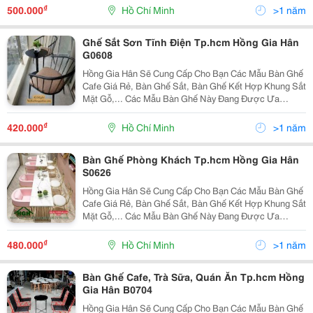
Điểm Tuyệt Vời Về Chất Lượng Cũng Như Các Kiểu
₫
500.000
Hồ Chí Minh
>1 năm
Mẫu T
Ghế Sắt Sơn Tĩnh Điện Tp.hcm Hồng Gia Hân
G0608
Hồng Gia Hân Sẽ Cung Cấp Cho Bạn Các Mẫu Bàn Ghế
Cafe Giá Rẻ, Bàn Ghế Sắt, Bàn Ghế Kết Hợp Khung Sắt
Mặt Gỗ,... Các Mẫu Bàn Ghế Này Đang Được Ưa
Chuộng Nhất Trên Thị Trường Hiện Nay. Với Những Ưu
Điểm Tuyệt Vời Về Chất Lượng Cũng Như Các Kiểu
₫
420.000
Hồ Chí Minh
>1 năm
Mẫu T
Bàn Ghế Phòng Khách Tp.hcm Hồng Gia Hân
S0626
Hồng Gia Hân Sẽ Cung Cấp Cho Bạn Các Mẫu Bàn Ghế
Cafe Giá Rẻ, Bàn Ghế Sắt, Bàn Ghế Kết Hợp Khung Sắt
Mặt Gỗ,... Các Mẫu Bàn Ghế Này Đang Được Ưa
Chuộng Nhất Trên Thị Trường Hiện Nay. Với Những Ưu
Điểm Tuyệt Vời Về Chất Lượng Cũng Như Các Kiểu
₫
480.000
Hồ Chí Minh
>1 năm
Mẫu T
Bàn Ghế Cafe, Trà Sữa, Quán Ăn Tp.hcm Hồng
Gia Hân B0704
Hồng Gia Hân Sẽ Cung Cấp Cho Bạn Các Mẫu Bàn Ghế