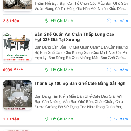
Thêm Nổi Bật, Bạn Có Thể Chọn Các Mẫu Bàn Ghế Sân
Vườn Đang Có Tại Hồng Gia Hân Với Nhiều Kiểu Dáng
Hiện Đại, Đẹp Mắt. Bàn Ghế Sân Vườn Là Một Trong
Những Mẫu Bàn Ghế Sân Vườn Tiêu Biểu, Có Thể Tô...
2,5 triệu
Hồ Chí Minh
>1 năm
Bàn Ghế Quán Ăn Chân Thấp Lưng Cao
Hgh329 Giá Tại Xưởng
Bạn Đang Cần Đầu Tư Một Quán Cafe? Bạn Cần Những
Bộ Bàn Ghế Cafe Cho Không Gian Của Mình Với Chi Phí
Hợp Lý. Bạn Đừng Bỏ Qua Những Mầu Bàn Ghế Cafe
Mây Nhựa Nhé! Bộ Bàn Ghế Mây Nhựa Cafe Giá Rẻ
&Ndash; Hgh04 Sẽ Đáp Ứng Được Nhu Cầu Của Bạn.
0989 *** ***
Hồ Chí Minh
>1 năm
Chất L
Thanh Lý 100 Bộ Bàn Ghế Cafe Bằng Sắt Hgh
Bạn Đang Tìm Kiếm Mẫu Bàn Ghế Cafe Đẹp Giá Rẻ?
Bạn Cần Những Mẫu Bàn Ghế Bền, Chắc Chắn, Chịu
Được Cường Độ Sử Dụng Cao Như Trong Quán Bar,
Nhà Hàng, Cafe? Nội Thất Hgh Thanh Lý Bàn Ghế Quán
Cafe, Giải Phóng Hàng Tồn Kho Hơn 100 Mẫu Bàn Ghế
1,1 triệu
Hồ Chí Minh
>1 năm
Cafe...