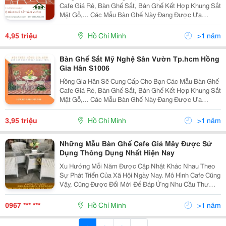
Cafe Giá Rẻ, Bàn Ghế Sắt, Bàn Ghế Kết Hợp Khung Sắt
Mặt Gỗ,... Các Mẫu Bàn Ghế Này Đang Được Ưa
Chuộng Nhất Trên Thị Trường Hiện Nay. Với Thiết Kế
Hiện Đại, Sang Trọng Phù Hợp Với 2-4 Ghế Ngồi Kèm
4,95 triệu
Hồ Chí Minh
>1 năm
Theo
Bàn Ghế Sắt Mỹ Nghệ Sân Vườn Tp.hcm Hồng
Gia Hân S1006
Hồng Gia Hân Sẽ Cung Cấp Cho Bạn Các Mẫu Bàn Ghế
Cafe Giá Rẻ, Bàn Ghế Sắt, Bàn Ghế Kết Hợp Khung Sắt
Mặt Gỗ,... Các Mẫu Bàn Ghế Này Đang Được Ưa
Chuộng Nhất Trên Thị Trường Hiện Nay. Với Những Ưu
Điểm Tuyệt Vời Về Chất Lượng Cũng Như Các Kiểu
3,95 triệu
Hồ Chí Minh
>1 năm
Mẫu T
Những Mẫu Bàn Ghế Cafe Giả Mây Được Sử
Dụng Thông Dụng Nhất Hiện Nay
Xu Hướng Mỗi Năm Được Cập Nhật Khác Nhau Theo
Sự Phát Triển Của Xã Hội Ngày Nay. Mô Hình Cafe Cũng
Vậy, Cũng Được Đổi Mới Để Đáp Ứng Nhu Cầu Thư
Giãn, Gặp Mặt, Làm Việc Trò Chuyện Cùng Bạn Bè. Từ
Đó, Ghế Giả Mây Được Mọi Người Cũng Được Ưa
0967 *** ***
Hồ Chí Minh
>1 năm
Chuộng Hơn...