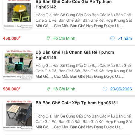
Bộ Bàn Ghế Cafe Cóc Giá Rẻ Tp.hcm
Hgh05142
Hồng Gia Hân Sẽ Cung Cấp Cho Bạn Các Mẫu Bàn Ghế
Cafe Giá Rẻ, Bàn Ghế Sắt, Bàn Ghế Kết Hợp Khung Sắt
Mặt Gỗ,... Các Mẫu Bàn Ghế Này Đang Được Ưa
Chuộng Nhất Trên Thị Trường Hiện Nay. Với Những Ưu
Điểm Tuyệt Vời Về Chất Lượng Cũng Như Các Kiểu
₫
450.000
Hồ Chí Minh
>1 năm
Mẫu T
Bộ Bàn Ghế Trà Chanh Giá Rẻ Tp.hcm
Hgh05149
Hồng Gia Hân Sẽ Cung Cấp Cho Bạn Các Mẫu Bàn Ghế
Cafe Giá Rẻ, Bàn Ghế Sắt, Bàn Ghế Kết Hợp Khung Sắt
Mặt Gỗ,... Các Mẫu Bàn Ghế Này Đang Được Ưa
Chuộng Nhất Trên Thị Trường Hiện Nay. Với Những Ưu
Điểm Tuyệt Vời Về Chất Lượng Cũng Như Các Kiểu
₫
980.000
Hồ Chí Minh
20/06/2026
Mẫu T
Bộ Bàn Ghế Cafe Xếp Tp.hcm Hgh05151
Hồng Gia Hân Sẽ Cung Cấp Cho Bạn Các Mẫu Bàn Ghế
Cafe Giá Rẻ, Bàn Ghế Sắt, Bàn Ghế Kết Hợp Khung Sắt
Mặt Gỗ,... Các Mẫu Bàn Ghế Này Đang Được Ưa
Chuộng Nhất Trên Thị Trường Hiện Nay. Với Những Ưu