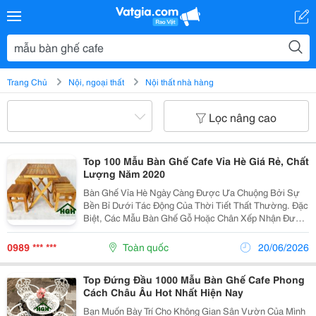
Trang Chủ
Nội, ngoại thất
Nội thất nhà hàng
Lọc nâng cao
Top 100 Mẫu Bàn Ghế Cafe Vỉa Hè Giá Rẻ, Chất
Lượng Năm 2020
Bàn Ghế Vỉa Hè Ngày Càng Được Ưa Chuộng Bởi Sự
Bền Bỉ Dưới Tác Động Của Thời Tiết Thất Thường. Đặc
Biệt, Các Mẫu Bàn Ghế Gỗ Hoặc Chân Xếp Nhận Được
Sự Quan Tâm Của Nhiều Khách Hàng Bởi Sự Tiện
Dụng, Có Thể Xếp Gọn, Tiết Kiệm Được Diện Tích Cũng
0989 *** ***
Toàn quốc
20/06/2026
Như...
Top Đứng Đầu 1000 Mẫu Bàn Ghế Cafe Phong
Cách Châu Âu Hot Nhất Hiện Nay
Bạn Muốn Bày Trí Cho Không Gian Sân Vườn Của Mình