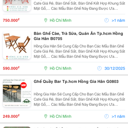
Cafe Giá Rẻ, Bàn Ghế Sắt, Bàn Ghế Kết Hợp Khung Sắt
Mặt Gỗ,... Các Mẫu Bàn Ghế Này Đang Được Ưa
Chuộng Nhất Trên Thị Trường Hiện Nay. Với Những Ưu
Điểm Tuyệt Vời Về Chất Lượng Cũng Như Các Kiểu
₫
750.000
Hồ Chí Minh
>1 năm
Mẫu T
Bàn Ghế Càe, Trà Sữa, Quán Ăn Tp.hcm Hồng
Gia Hân B0705
Hồng Gia Hân Sẽ Cung Cấp Cho Bạn Các Mẫu Bàn Ghế
Cafe Giá Rẻ, Bàn Ghế Sắt, Bàn Ghế Kết Hợp Khung Sắt
Mặt Gỗ,... Các Mẫu Bàn Ghế Này Đang Được Ưa
Chuộng Nhất Trên Thị Trường Hiện Nay. Với Những Ưu
Điểm Tuyệt Vời Về Chất Lượng Cũng Như Các Kiểu
₫
590.000
Hồ Chí Minh
30/12/2025
Mẫu T
Ghế Quầy Bar Tp.hcm Hồng Gia Hân G0803
Hồng Gia Hân Sẽ Cung Cấp Cho Bạn Các Mẫu Bàn Ghế
Cafe Giá Rẻ, Bàn Ghế Sắt, Bàn Ghế Kết Hợp Khung Sắt
Mặt Gỗ,... Các Mẫu Bàn Ghế Này Đang Được Ưa
Chuộng Nhất Trên Thị Trường Hiện Nay. Với Những Ưu
Điểm Tuyệt Vời Về Chất Lượng Cũng Như Các Kiểu
₫
249.000
Hồ Chí Minh
>1 năm
Mẫu T