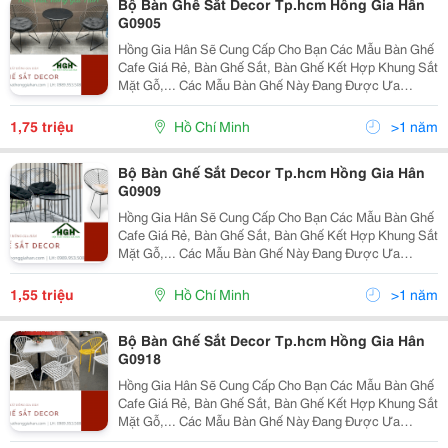
Bộ Bàn Ghế Sắt Decor Tp.hcm Hồng Gia Hân
G0905
Hồng Gia Hân Sẽ Cung Cấp Cho Bạn Các Mẫu Bàn Ghế
Cafe Giá Rẻ, Bàn Ghế Sắt, Bàn Ghế Kết Hợp Khung Sắt
Mặt Gỗ,... Các Mẫu Bàn Ghế Này Đang Được Ưa
Chuộng Nhất Trên Thị Trường Hiện Nay. Với Những Ưu
Điểm Tuyệt Vời Về Chất Lượng Cũng Như Các Kiểu
1,75 triệu
Hồ Chí Minh
>1 năm
Mẫu T
Bộ Bàn Ghế Sắt Decor Tp.hcm Hồng Gia Hân
G0909
Hồng Gia Hân Sẽ Cung Cấp Cho Bạn Các Mẫu Bàn Ghế
Cafe Giá Rẻ, Bàn Ghế Sắt, Bàn Ghế Kết Hợp Khung Sắt
Mặt Gỗ,... Các Mẫu Bàn Ghế Này Đang Được Ưa
Chuộng Nhất Trên Thị Trường Hiện Nay. Với Những Ưu
Điểm Tuyệt Vời Về Chất Lượng Cũng Như Các Kiểu
1,55 triệu
Hồ Chí Minh
>1 năm
Mẫu T
Bộ Bàn Ghế Sắt Decor Tp.hcm Hồng Gia Hân
G0918
Hồng Gia Hân Sẽ Cung Cấp Cho Bạn Các Mẫu Bàn Ghế
Cafe Giá Rẻ, Bàn Ghế Sắt, Bàn Ghế Kết Hợp Khung Sắt
Mặt Gỗ,... Các Mẫu Bàn Ghế Này Đang Được Ưa
Chuộng Nhất Trên Thị Trường Hiện Nay. Với Những Ưu