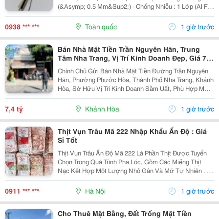
(&Asymp; 0.5 Mm&Sup2;) - Chống Nhiễu : 1 Lớp (Al Foil
)/ 2 Lớp Chống Nhiễu (Al Foil + Lớp Lưới Chống Nhiễu) -
Vật Liệu: Đồng...
0938 *** ***
Toàn quốc
1 giờ trước
Bán Nhà Mặt Tiền Trần Nguyên Hãn, Trung
Tâm Nha Trang, Vị Trí Kinh Doanh Đẹp, Giá 7,4
Tỷ
Chính Chủ Gửi Bán Nhà Mặt Tiền Đường Trần Nguyên
Hãn, Phường Phước Hòa, Thành Phố Nha Trang, Khánh
Hòa, Sở Hữu Vị Trí Kinh Doanh Sầm Uất, Phù Hợp Mở
Cửa Hàng, Văn Phòng, Showroom Hoặc Đầu Tư Cho
Thuê Lâu Dài. Thông Tin Chi Tiết. - Địa Chỉ: Số...
7,4 tỷ
Khánh Hòa
1 giờ trước
Thịt Vụn Trâu Mã 222 Nhập Khẩu Ấn Độ : Giá
Sỉ Tốt
Thịt Vụn Trâu Ấn Độ Mã 222 Là Phần Thịt Được Tuyển
Chọn Trong Quá Trình Pha Lóc, Gồm Các Miếng Thịt
Nạc Kết Hợp Một Lượng Nhỏ Gân Và Mỡ Tự Nhiên . Tỷ
Lệ Này Giúp Thịt Giữ Được Độ Mềm, Vị Ngọt Và
Hương Thơm Đặc Trưng Sau Khi Chế Biến. Sản
0911 *** ***
Hà Nội
1 giờ trước
Phẩm...
Cho Thuê Mặt Bằng, Đất Trống Mặt Tiền