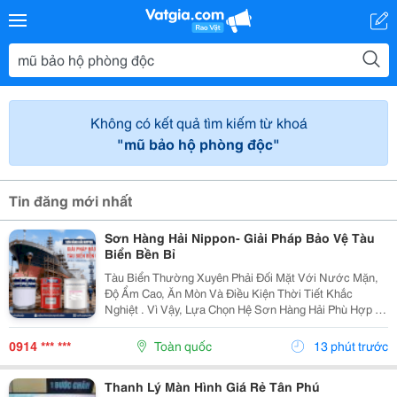
Không có kết quả tìm kiếm từ khoá
"mũ bảo hộ phòng độc"
Tin đăng mới nhất
Sơn Hàng Hải Nippon- Giải Pháp Bảo Vệ Tàu
Biển Bền Bỉ
Tàu Biển Thường Xuyên Phải Đối Mặt Với Nước Mặn,
Độ Ẩm Cao, Ăn Mòn Và Điều Kiện Thời Tiết Khắc
Nghiệt . Vì Vậy, Lựa Chọn Hệ Sơn Hàng Hải Phù Hợp Là
Yếu Tố Quan Trọng Giúp Bảo Vệ Bề Mặt Và Nâng Cao
Độ Bền Công Trình. Sơn Hàng Hải Nippon Được Ứng...
0914 *** ***
Toàn quốc
13 phút trước
Thanh Lý Màn Hình Giá Rẻ Tân Phú