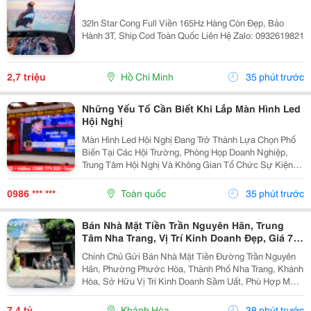
32In Star Cong Full Viền 165Hz Hàng Còn Đẹp, Bảo
Hành 3T, Ship Cod Toàn Quốc Liên Hệ Zalo: 0932619821
2,7 triệu
Hồ Chí Minh
35 phút trước
Những Yếu Tố Cần Biết Khi Lắp Màn Hình Led
Hội Nghị
Màn Hình Led Hội Nghị Đang Trở Thành Lựa Chọn Phổ
Biến Tại Các Hội Trường, Phòng Họp Doanh Nghiệp,
Trung Tâm Hội Nghị Và Không Gian Tổ Chức Sự Kiện
Nhờ Khả Năng Hiển Thị Hình Ảnh Lớn, Rõ Nét Và Ổn
Định. Tuy Nhiên, Để Lựa Chọn Được Hệ Thống...
0986 *** ***
Toàn quốc
35 phút trước
Bán Nhà Mặt Tiền Trần Nguyên Hãn, Trung
Tâm Nha Trang, Vị Trí Kinh Doanh Đẹp, Giá 7,4
Tỷ
Chính Chủ Gửi Bán Nhà Mặt Tiền Đường Trần Nguyên
Hãn, Phường Phước Hòa, Thành Phố Nha Trang, Khánh
Hòa, Sở Hữu Vị Trí Kinh Doanh Sầm Uất, Phù Hợp Mở
Cửa Hàng, Văn Phòng, Showroom Hoặc Đầu Tư Cho
Thuê Lâu Dài. Thông Tin Chi Tiết. - Địa Chỉ: Số...
7,4 tỷ
Khánh Hòa
38 phút trước