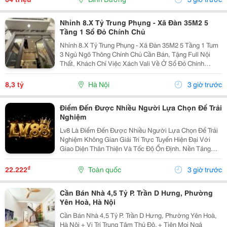
Chính Là...
Nhỉnh 8.X Tỷ Trung Phụng - Xã Đàn 35M2 5
Tầng 1 Sổ Đỏ Chính Chủ
Nhỉnh 8.X Tỷ Trung Phụng - Xã Đàn 35M2 5 Tầng 1 Tum
3 Ngủ Ngõ Thông Chính Chủ Cần Bán, Tặng Full Nội
Thất, Khách Chỉ Việc Xách Vali Về Ở Sổ Đỏ Chính
Chủ(Nói Không Với Quy Hoạch) Mr Cường 0936161345
8,3 tỷ
Hà Nội
3 giờ trước
Điểm Đến Được Nhiều Người Lựa Chọn Để Trải
Nghiệm
Lv8 Là Điểm Đến Được Nhiều Người Lựa Chọn Để Trải
Nghiệm Không Gian Giải Trí Trực Tuyến Hiện Đại Với
Giao Diện Thân Thiện Và Tốc Độ Ổn Định. Nền Tảng
Cung Cấp Đa Dạng Trò Chơi, Cập Nhật Thường Xuyên,
Hỗ Trợ Trên Nhiều Thiết Bị Và Mang Đến Trải Nghiệm...
₫
22.222
Toàn quốc
3 giờ trước
Cần Bán Nhà 4,5 Tỷ P. Trần D Hưng, Phường
Yên Hoà, Hà Nội
Cần Bán Nhà 4,5 Tỷ P. Trần D Hưng, Phường Yên Hoà,
Hà Nội + Vị Trí Trung Tâm Thủ Đô. + Tiện Mọi Ngả