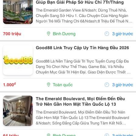
Giúp Bạn Giải Pháp Sở Hửu Chỉ 7Tr/Tháng
The Emerald Garden View &Ndash; Dừng Thuê Nhà,
Chuyển Sang Sở Hữu 1. Câu Chuyện Của Hàng Ngàn
Người Trẻ Mỗi Tháng Chi 6&Ndash;8 Triệu Để Thuê Nhà
Nhưng Tài Sản Vẫn Là Con Số 0. Emerald Garden View
Mang Đến Giải Pháp Giúp Bạn Chuyển Tiền Thuê Nhà...
700 triệu
Bình Dương
3 giờ trước
Good88 Link Truy Cập Uy Tín Hàng Đầu 2026
Good88 Là Nền Tảng Giải Trí Trực Tuyến Cung Cấp Đa
Dạng Trò Chơi Như Thể Thao, Game Bài, Và Nhiều
Chuyên Mục Giải Trí Hiện Đại. Giao Diện Được Thiết Kế
Trực Quan, Thân Thiện Với Người Dùng Trên Cả Điện
Thoại Và Máy Tính. Hệ Thống Bảo Mật Hiện Đại...
₫
1.000
Toàn quốc
3 giờ trước
The Emerald Boulevard, Mọi Điểm Đến Đều
Trở Nên Gần Hơn Mặt Tiền Quốc Lộ 13
The Emerald Boulevard, Mọi Điểm Đến Đều Trở Nên
Gần Hơn Mặt Tiền Quốc Lộ 13 The Emerald Boulevard
&Ndash; Sống Đẳng Cấp Giữa Trung Tâm Kết Nối
Tp.hcm Bạn Đang Tìm Một Căn Hộ Vừa Để Ở, Vừa Có
Tiềm Năng Đầu Tư Mạnh? The Emerald Boulevard
64 triệu
Bình Dương
3 giờ trước