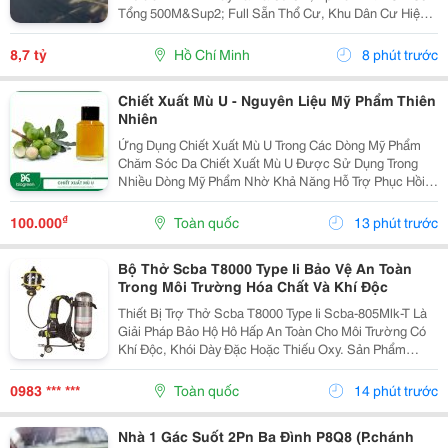
Tổng 500M&Sup2; Full Sẵn Thổ Cư, Khu Dân Cư Hiện
Hữu Xây Dựng Tự Do. Đất Bằng Phẳng Sạch Đẹp Cao
Ráo. Phù Hợp Kho Xưởng Nhà Trọ Kinh Doanh,...
8,7 tỷ
Hồ Chí Minh
8 phút trước
Chiết Xuất Mù U - Nguyên Liệu Mỹ Phẩm Thiên
Nhiên
Ứng Dụng Chiết Xuất Mù U Trong Các Dòng Mỹ Phẩm
Chăm Sóc Da Chiết Xuất Mù U Được Sử Dụng Trong
Nhiều Dòng Mỹ Phẩm Nhờ Khả Năng Hỗ Trợ Phục Hồi
Và Chăm Sóc Da Hiệu Quả. Trong Các Sản Phẩm Trị
Mụn Và Giảm Thâm Sẹo, Thành Phần Này Giúp Làm Dịu
₫
100.000
Toàn quốc
13 phút trước
Da, Hỗ...
Bộ Thở Scba T8000 Type Ii Bảo Vệ An Toàn
Trong Môi Trường Hóa Chất Và Khí Độc
Thiết Bị Trợ Thở Scba T8000 Type Ii Scba-805Mlk-T Là
Giải Pháp Bảo Hộ Hô Hấp An Toàn Cho Môi Trường Có
Khí Độc, Khói Dày Đặc Hoặc Thiếu Oxy. Sản Phẩm
Được Nhiều Doanh Nghiệp Và Lực Lượng Pccc Lựa
Chọn Nhờ Khả Năng Cấp Khí Ổn Định, Độ Bền Cao Và
0983 *** ***
Toàn quốc
14 phút trước
Vận...
Nhà 1 Gác Suốt 2Pn Ba Đình P8Q8 (P.chánh