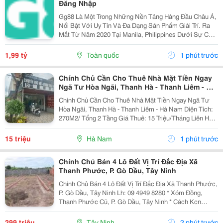
Đăng Nhập
Gg88 Là Một Trong Những Nền Tảng Hàng Đầu Châu Á,
Nổi Bật Với Uy Tín Và Đa Dạng Sản Phẩm Giải Trí. Ra
Mắt Từ Năm 2020 Tại Manila, Philippines Dưới Sự Cấp
Phép Của Pagcor, Gg88 Đã Thu Hút Hơn 5,2 Triệu
Người Dùng Tại Việt Nam Và Mở Rộng Sang Thái
1,99 tỷ
Toàn quốc
1 phút trước
Lan,...
Chính Chủ Cần Cho Thuê Nhà Mặt Tiền Ngay
Ngã Tư Hòa Ngãi, Thanh Hà - Thanh Liêm - Hà
Nam
Chính Chủ Cần Cho Thuê Nhà Mặt Tiền Ngay Ngã Tư
Hòa Ngãi, Thanh Hà - Thanh Liêm - Hà Nam Diện Tích:
270M2/ Tổng 2 Tầng Giá Thuê: 15 Triệu/Tháng Liên Hệ
Sđt: 0916019713 Chính Chủ - Vị Trí: Ngã Tư Hòa Ngãi,
Cách Kcn Thanh Liêm 1Km, Cách Bệnh Viện...
15 triệu
Hà Nam
1 phút trước
Chính Chủ Bán 4 Lô Đất Vị Trí Đắc Địa Xã
Thanh Phước, P. Gò Dầu, Tây Ninh
Chính Chủ Bán 4 Lô Đất Vị Trí Đắc Địa Xã Thanh Phước,
P. Gò Dầu, Tây Ninh Lh: 09 4949 8280 * Xóm Đồng,
Thanh Phước Cũ, P. Gò Dầu, Tây Ninh * Cách Kcn
Phước Đông: 3 Km, Đường Nhựa. * Giá: 299 Triệu/Lô
(Đồng Giá) * Diện Tích Sử Dụng : 100M2(5...
299 triệu
Tây Ninh
2 phút trước