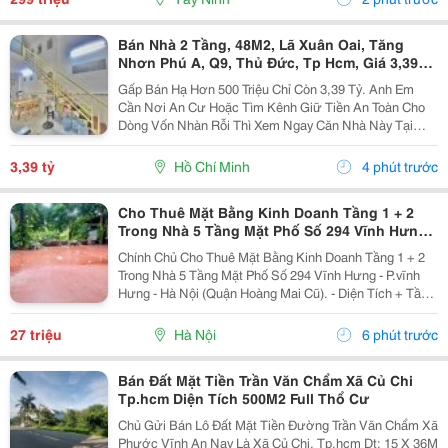
Bán Nhà 2 Tầng, 48M2, Lã Xuân Oai, Tăng
Nhơn Phú A, Q9, Thủ Đức, Tp Hcm, Giá 3,39
Tỷ.
Gấp Bán Hạ Hơn 500 Triệu Chỉ Còn 3,39 Tỷ. Anh Em
Cần Nơi An Cư Hoặc Tìm Kênh Giữ Tiền An Toàn Cho
Dòng Vốn Nhàn Rỗi Thì Xem Ngay Căn Nhà Này Tại
Đường Lã Xuân Oai, Phường Tăng Nhơn Phú A, Quận
9. Tp Hcm. Diện Tích Đất 48M2, Kích Thước 3.7M X...
3,39 tỷ
Hồ Chí Minh
4 phút trước
Cho Thuê Mặt Bằng Kinh Doanh Tầng 1 + 2
Trong Nhà 5 Tầng Mặt Phố Số 294 Vĩnh Hưng -
Hoàng Mai
Chính Chủ Cho Thuê Mặt Bằng Kinh Doanh Tầng 1 + 2
Trong Nhà 5 Tầng Mặt Phố Số 294 Vĩnh Hưng - P.vĩnh
Hưng - Hà Nội (Quận Hoàng Mai Cũ). - Diện Tích + Tầng
1: 120M&Sup2; - Mặt Tiền: 7M. + Tầng 2: 120M&Sup2; -
Sàn Nhà Lát Gỗ. - Sân Trước 14M2 +...
27 triệu
Hà Nội
6 phút trước
Bán Đất Mặt Tiền Trần Văn Chẩm Xã Củ Chi
Tp.hcm Diện Tích 500M2 Full Thổ Cư
Chủ Gửi Bán Lô Đất Mặt Tiền Đường Trần Văn Chẩm Xã
Phước Vĩnh An Nay Là Xã Củ Chi, Tp.hcm Dt: 15 X 36M