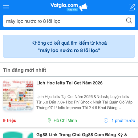
Không có kết quả tìm kiếm từ khoá
"máy lọc nước ro 8 lõi lọc"
Tin đăng mới nhất
Lịch Học Ielts Tại Cet Năm 2026
Lịch Học Ielts Tại Cet Năm 2026 &Ndash; Luyện Ielts
Từ 5.0 Đến 7.0+ Học Phí Shock Nhất Tại Quận Gò Vấp
Tháng 07 1/ Ielts Improver Tối 2 4 6 Khai Giảng:
13/07/2026 Khung Giờ: 18:00 Đến 21:00 Học Phí Ưu Đãi
5% Khi Đăng Ký 2/ Ielts...
9 triệu
Hồ Chí Minh
1 phút trước
Gg88 Link Trang Chủ Gg88 Com Đăng Ký &