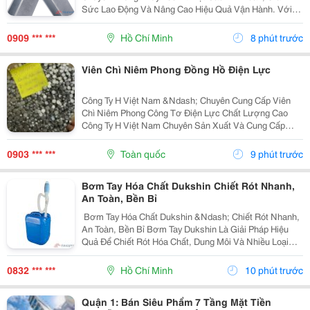
Sức Lao Động Và Nâng Cao Hiệu Quả Vận Hành. Với
Kết Cấu Thép Xi Mạ Chắc Chắn Cùng Tải Trọng Lên Đến
350 Kg , Sản Phẩm Đáp Ứng Tốt Nhu Cầu Sử Dụng
0909 *** ***
Hồ Chí Minh
8 phút trước
Trong...
Viên Chì Niêm Phong Đồng Hồ Điện Lực
Công Ty H Việt Nam &Ndash; Chuyên Cung Cấp Viên
Chì Niêm Phong Công Tơ Điện Lực Chất Lượng Cao
Công Ty H Việt Nam Chuyên Sản Xuất Và Cung Cấp
Viên Chì Niêm Phong Công Tơ Điện Lực Với Chất
Lượng Ổn Định, Đáp Ứng Nhu Cầu Của Các Đơn Vị
0903 *** ***
Toàn quốc
9 phút trước
Điện Lực,...
Bơm Tay Hóa Chất Dukshin Chiết Rót Nhanh,
An Toàn, Bền Bỉ
️ Bơm Tay Hóa Chất Dukshin &Ndash; Chiết Rót Nhanh,
An Toàn, Bền Bỉ Bơm Tay Dukshin Là Giải Pháp Hiệu
Quả Để Chiết Rót Hóa Chất, Dung Môi Và Nhiều Loại
Chất Lỏng Từ Thùng Phuy 200L Một Cách Nhanh Chóng
Và Tiện Lợi. ✅ Vận Hành Bằng Tay, Không Cần...
0832 *** ***
Hồ Chí Minh
10 phút trước
Quận 1: Bán Siêu Phẩm 7 Tầng Mặt Tiền