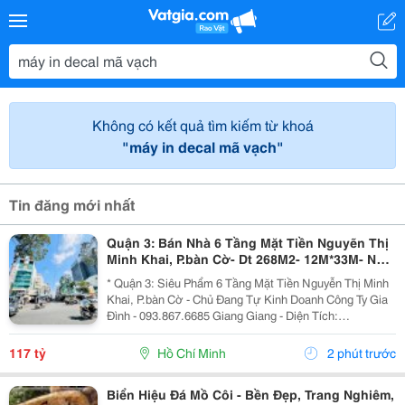
Không có kết quả tìm kiếm từ khoá
"máy in decal mã vạch"
Tin đăng mới nhất
Quận 3: Bán Nhà 6 Tầng Mặt Tiền Nguyẽn Thị
Minh Khai, P.bàn Cờ- Dt 268M2- 12M*33M- Nhà
Thiết Kế Sân Siêu Rộng Để Xe- Khai Thác Giá
* Quận 3: Siêu Phẩm 6 Tầng Mặt Tiền Nguyễn Thị Minh
Trị Đa
Khai, P.bàn Cờ - Chủ Đang Tự Kinh Doanh Công Ty Gia
Đình - 093.867.6685 Giang Giang - Diện Tích:
140M2/268M2 - Ngang 4M Nở Hậu 12M * 33M. - Kết
Cấu: 6 Tầng - Sân Thượng - Thang Máy - Sẵn 1 Phòng...
117 tỷ
Hồ Chí Minh
2 phút trước
Biển Hiệu Đá Mồ Côi - Bền Đẹp, Trang Nghiêm,