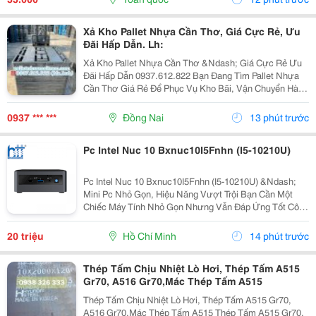
Cao,...
Xả Kho Pallet Nhựa Cần Thơ, Giá Cực Rẻ, Ưu
Đãi Hấp Dẫn. Lh:
Xả Kho Pallet Nhựa Cần Thơ &Ndash; Giá Cực Rẻ Ưu
Đãi Hấp Dẫn 0937.612.822 Bạn Đang Tìm Pallet Nhựa
Cần Thơ Giá Rẻ Để Phục Vụ Kho Bãi, Vận Chuyển Hàng
Hóa Hay Xuất Khẩu? Đây Chính Là Cơ Hội Không Nên
Bỏ Lỡ! ✅ Vì Sao Nên Chọn Pallet Nhựa Xả Kho? ...
0937 *** ***
Đồng Nai
13 phút trước
Pc Intel Nuc 10 Bxnuc10I5Fnhn (I5-10210U)
Pc Intel Nuc 10 Bxnuc10I5Fnhn (I5-10210U) &Ndash;
Mini Pc Nhỏ Gọn, Hiệu Năng Vượt Trội Bạn Cần Một
Chiếc Máy Tính Nhỏ Gọn Nhưng Vẫn Đáp Ứng Tốt Công
Việc Văn Phòng, Học Tập Hay Giải Trí? Pc Intel Nuc 10
Bxnuc10I5Fnhn (I5-10210U) Là Lựa Chọn Lý Tưởng...
20 triệu
Hồ Chí Minh
14 phút trước
Thép Tấm Chịu Nhiệt Lò Hơi, Thép Tấm A515
Gr70, A516 Gr70,Mác Thép Tấm A515
Thép Tấm Chịu Nhiệt Lò Hơi, Thép Tấm A515 Gr70,
A516 Gr70,Mác Thép Tấm A515 Thép Tấm A515 Gr70,