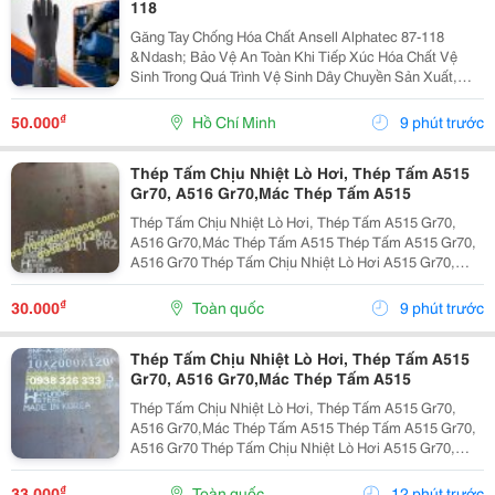
118
Găng Tay Chống Hóa Chất Ansell Alphatec 87-118
&Ndash; Bảo Vệ An Toàn Khi Tiếp Xúc Hóa Chất Vệ
Sinh Trong Quá Trình Vệ Sinh Dây Chuyền Sản Xuất,
Nhà Máy Và Khu Công Nghiệp, Người Lao Động
Thường Xuyên Tiếp Xúc Với Hóa Chất Tẩy Rửa, Dung
₫
50.000
Hồ Chí Minh
9 phút trước
Dịch Khử...
Thép Tấm Chịu Nhiệt Lò Hơi, Thép Tấm A515
Gr70, A516 Gr70,Mác Thép Tấm A515
Thép Tấm Chịu Nhiệt Lò Hơi, Thép Tấm A515 Gr70,
A516 Gr70,Mác Thép Tấm A515 Thép Tấm A515 Gr70,
A516 Gr70 Thép Tấm Chịu Nhiệt Lò Hơi A515 Gr70,
A516 Gr70,20Mm,25Mm Thép Tấm Lò Hơi A515 Gr70
Là Loại Thép Hợp Kim Carbon-Silicon Chất Lượng
₫
30.000
Toàn quốc
9 phút trước
Cao,...
Thép Tấm Chịu Nhiệt Lò Hơi, Thép Tấm A515
Gr70, A516 Gr70,Mác Thép Tấm A515
Thép Tấm Chịu Nhiệt Lò Hơi, Thép Tấm A515 Gr70,
A516 Gr70,Mác Thép Tấm A515 Thép Tấm A515 Gr70,
A516 Gr70 Thép Tấm Chịu Nhiệt Lò Hơi A515 Gr70,
A516 Gr70,20Mm,25Mm Thép Tấm Lò Hơi A515 Gr70
Là Loại Thép Hợp Kim Carbon-Silicon Chất Lượng
₫
33.000
Toàn quốc
12 phút trước