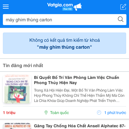
Không có kết quả tìm kiếm từ khoá
"máy ghim thùng carton"
Tin đăng mới nhất
Bí Quyết Bố Trí Văn Phòng Làm Việc Chuẩn
Phong Thủy Hiện Nay
Trong Xã Hội Hiện Đại, Một Bố Trí Văn Phòng Làm Việc
Hợp Phong Thủy Không Chỉ Thể Hiện Thẩm Mỹ Mà Còn
Là Chìa Khóa Giúp Doanh Nghiệp Phát Triển Thịnh
Vượng. Văn Phòng Là Nơi Hội Tụ Năng Lượng Của Con
Người, Tài Vận Và Trí Tuệ. Nếu Dòng Khí Trong...
1 triệu
Toàn quốc
1 phút trước
Găng Tay Chống Hóa Chất Ansell Alphatec 87-