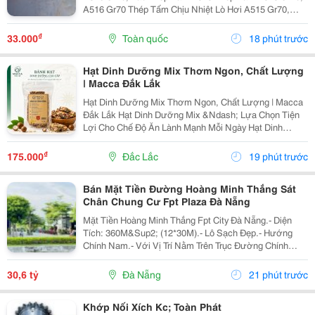
A516 Gr70 Thép Tấm Chịu Nhiệt Lò Hơi A515 Gr70,
A516 Gr70,20Mm,25Mm Thép Tấm Lò Hơi A515 Gr70
Là Loại Thép Hợp Kim Carbon-Silicon Chất Lượng
₫
33.000
Toàn quốc
18 phút trước
Cao,...
Hạt Dinh Dưỡng Mix Thơm Ngon, Chất Lượng
| Macca Đắk Lắk
Hạt Dinh Dưỡng Mix Thơm Ngon, Chất Lượng | Macca
Đắk Lắk Hạt Dinh Dưỡng Mix &Ndash; Lựa Chọn Tiện
Lợi Cho Chế Độ Ăn Lành Mạnh Mỗi Ngày Hạt Dinh
Dưỡng Mix Là Sự Kết Hợp Của Nhiều Loại Hạt Giàu
Dưỡng Chất, Mang Đến Hương Vị Thơm Ngon Và Tiện
₫
175.000
Đắc Lắc
19 phút trước
Lợi...
Bán Mặt Tiền Đường Hoàng Minh Thắng Sát
Chân Chung Cư Fpt Plaza Đà Nẵng
Mặt Tiền Hoàng Minh Thắng Fpt City Đà Nẵng.- Diện
Tích: 360M&Sup2; (12*30M).- Lô Sạch Đẹp.- Hướng
Chính Nam.- Với Vị Trí Nằm Trên Trục Đường Chính
Thông Từ Sân Bay Quốc Tế Đà Nẵng Ra Đến Bãi Tắm
Tân Trà. Là Một Trong Những Tuyến Đường Huyết Mạch
30,6 tỷ
Đà Nẵng
21 phút trước
Kết...
Khớp Nối Xích Kc; Toàn Phát