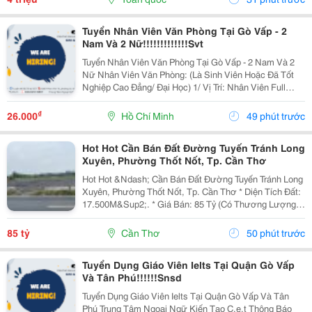
Các Nền...
Tuyển Nhân Viên Văn Phòng Tại Gò Vấp - 2
Nam Và 2 Nữ!!!!!!!!!!!!!Svt
Tuyển Nhân Viên Văn Phòng Tại Gò Vấp - 2 Nam Và 2
Nữ Nhân Viên Văn Phòng: (Là Sinh Viên Hoặc Đã Tốt
Nghiệp Cao Đẳng/ Đại Học) 1/ Vị Trí: Nhân Viên Full
Time (2 Nam 2 Nữ) Ca Làm: 13:00 Đến 21:00 (1 Tháng
Được Nghỉ Phép 1 Ngày, Và Hưởng Các Ngày...
₫
26.000
Hồ Chí Minh
49 phút trước
Hot Hot Cần Bán Đất Đường Tuyến Tránh Long
Xuyên, Phường Thốt Nốt, Tp. Cần Thơ
Hot Hot &Ndash; Cần Bán Đất Đường Tuyến Tránh Long
Xuyên, Phường Thốt Nốt, Tp. Cần Thơ * Diện Tích Đất:
17.500M&Sup2;. * Giá Bán: 85 Tỷ (Có Thương Lượng).
* Đất Ở Đô Thị 1.420M2, Mặt Tiền Rộng 40M, 16.100 M2
Trồng Lúa. Hướng Đông. * Vị Trí: Mặt...
85 tỷ
Cần Thơ
50 phút trước
Tuyển Dụng Giáo Viên Ielts Tại Quận Gò Vấp
Và Tân Phú!!!!!!Snsd
Tuyển Dụng Giáo Viên Ielts Tại Quận Gò Vấp Và Tân
Phú Trung Tâm Ngoại Ngữ Kiến Tạo C.e.t Thông Báo