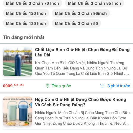
Màn Chiếu 3 Chân 70 Inch
Màn Chiếu 3 Chân 85 Inch
Màn Chiếu 120 Inch
Màn Chiếu 3 Chân 96inch
Màn Chiếu 120 Inch
Màn Chiếu 3 Chân 50
Tin đăng mới nhất
Chất Liệu Bình Giữ Nhiệt: Chọn Đúng Để Dùng
Lâu Dài
Khi Chọn Mua Bình Giữ Nhiệt, Nhiều Người Thường
Quan Tâm Đến Kiểu Dáng Và Dung Tích Nhưng Lại Bỏ
Qua Yếu Tố Quan Trọng Là Chất Liệu Bình Giữ Nhiệt .
Mỗi Loại Chất Liệu Đều Có Những Ưu Điểm Và Hạn Chế
Riêng, Ảnh Hưởng Đến Khả Năng Giữ Nhiệt, Độ Bền...
0909 *** ***
Toàn quốc
3 phút trước
Hộp Cơm Giữ Nhiệt Đựng Cháo Được Không
Và Cách Sử Dụng Đúng?
Nhiều Người Muốn Chuẩn Bị Cháo Mang Theo Cho Bữa
Sáng Hoặc Bữa Trưa Nhưng Lại Băn Khoăn Hộp Cơm
Giữ Nhiệt Đựng Cháo Được Không . Thực Tế, Nếu Sử
Dụng Đúng Cách, Hộp Cơm Giữ Nhiệt Hoàn Toàn Có