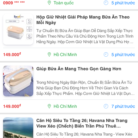
Thể Đáp Ứng Nhu Cầu Này. Tuy Nhiên, Để Cháo Giữ
0909 *** ***
Toàn quốc
5 phút trước
Được Hương...
Hộp Giữ Nhiệt Giải Pháp Mang Bữa Ăn Theo
Mỗi Ngày
Tự Chuẩn Bị Bữa Ăn Giúp Bạn Dễ Dàng Sắp Xếp Thực
Phẩm Theo Nhu Cầu Và Chủ Động Hơn Trong Lịch Trình
Hằng Ngày. Hộp Cơm Giữ Nhiệt Là Vật Dụng Phù Hợp
Để Mang Cơm Đến Trường, Nơi Làm Việc Hoặc Sử
Dụng Trong Những Chuyến Đi. Ưu Tiên Thiết Kế Có
₫
149.000
Hồ Chí Minh
5 phút trước
Nhiều...
Giúp Bữa Ăn Mang Theo Gọn Gàng Hơn
Trong Những Ngày Bận Rộn, Chuẩn Bị Sẵn Bữa Ăn Từ
Nhà Giúp Bạn Chủ Động Hơn Về Thời Gian Và Cách
Sắp Xếp Thực Phẩm. Hộp Cơm Giữ Nhiệt Là Vật Dụng
Tiện Lợi, Phù Hợp Để Mang Theo Cơm Và Các Món Ăn
Kèm Khi Đi Học, Đi Làm Hoặc Di Chuyển Trong Ngày.
₫
149.000
Hồ Chí Minh
7 phút trước
Chọn...
Căn Hộ Siêu To Tầng 26; Havana Nha Trang
View Xéo (Chếch) Biển Trần Phú Thuê
25Tr/Tháng 5,5 Tỷ
Căn Hộ Siêu To Tầng 26; Havana Nha Trang - View Xéo