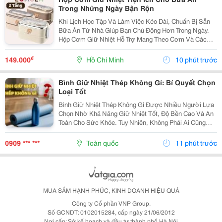
Trong Những Ngày Bận Rộn
Khi Lịch Học Tập Và Làm Việc Kéo Dài, Chuẩn Bị Sẵn
Bữa Ăn Từ Nhà Giúp Bạn Chủ Động Hơn Trong Ngày.
Hộp Cơm Giữ Nhiệt Hỗ Trợ Mang Theo Cơm Và Các
Món Ăn Kèm Một Cách Gọn Gàng, Phù Hợp Với Nhiều
Nhu Cầu Sử Dụng Khác Nhau. Xác Định Số Lượng Món
₫
149.000
Hồ Chí Minh
10 phút trước
Thường...
Bình Giữ Nhiệt Thép Không Gỉ: Bí Quyết Chọn
Loại Tốt
Bình Giữ Nhiệt Thép Không Gỉ Được Nhiều Người Lựa
Chọn Nhờ Khả Năng Giữ Nhiệt Tốt, Độ Bền Cao Và An
Toàn Cho Sức Khỏe. Tuy Nhiên, Không Phải Ai Cũng
Hiểu Rõ Chất Liệu Này Có Những Ưu Điểm Gì Và Cách
Lựa Chọn Sản Phẩm Phù Hợp. Bài Viết Dưới Đây Sẽ...
0909 *** ***
Toàn quốc
11 phút trước
MUA SẮM HẠNH PHÚC, KINH DOANH HIỆU QUẢ
Công ty Cổ phần VNP Group.
Số GCNDT: 0102015284, cấp ngày 21/06/2012
Nơi cấp: Sở kế hoạch và đầu tư thành phố Hà Nội