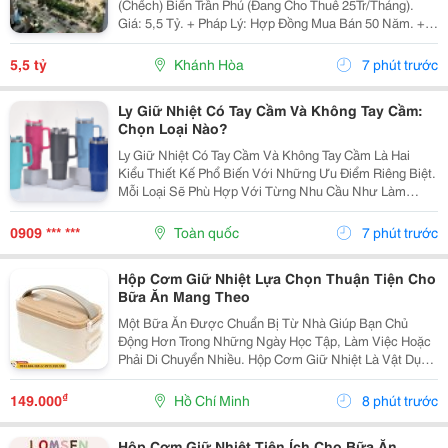
(Chếch) Biển Trần Phú (Đang Cho Thuê 25Tr/Tháng).
Giá: 5,5 Tỷ. + Pháp Lý: Hợp Đồng Mua Bán 50 Năm. +
Toạ Lạc: 38 Trần Phú, P Lộc Thọ, Tp Nha Trang, Tỉnh
Khánh Hoà. + Diện Tích: 160M&Sup2; Tầng 26 /...
5,5 tỷ
Khánh Hòa
7 phút trước
Ly Giữ Nhiệt Có Tay Cầm Và Không Tay Cầm:
Chọn Loại Nào?
Ly Giữ Nhiệt Có Tay Cầm Và Không Tay Cầm Là Hai
Kiểu Thiết Kế Phổ Biến Với Những Ưu Điểm Riêng Biệt.
Mỗi Loại Sẽ Phù Hợp Với Từng Nhu Cầu Như Làm
Việc, Học Tập, Di Chuyển Hay Du Lịch. Hãy Cùng
Cozycup Tìm Hiểu Sự Khác Biệt Để Lựa Chọn Chiếc Ly
0909 *** ***
Toàn quốc
7 phút trước
Phù...
Hộp Cơm Giữ Nhiệt Lựa Chọn Thuận Tiện Cho
Bữa Ăn Mang Theo
Một Bữa Ăn Được Chuẩn Bị Từ Nhà Giúp Bạn Chủ
Động Hơn Trong Những Ngày Học Tập, Làm Việc Hoặc
Phải Di Chuyển Nhiều. Hộp Cơm Giữ Nhiệt Là Vật Dụng
Hữu Ích, Giúp Sắp Xếp Các Món Ăn Ngăn Nắp Và
Thuận Tiện Mang Theo Trong Ngày. Chọn Hộp Theo
₫
149.000
Hồ Chí Minh
8 phút trước
Khẩu Phần...
Hộp Cơm Giữ Nhiệt Tiện Ích Cho Bữa Ăn