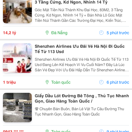
3 Tầng Cứng, Kd Ngon, Nhỉnh 14 Tỷ
Góc Mặt Tiền Núi Thành Khu Đại Học, 83M2, 3 Tầng
Cứng, Kd Ngon, Nhỉnh 14 Tỷ + Bán Nhà Lô Góc Mặt
Tiền Núi Thành Gần Các Trường Đại Học, Kiến Trúc,
Đông Á, Downtown&Hellip; + Dt 83M2, 2 Mặt Thoáng
(Kẹp Kiệt 5M), 3 Tầng Kiên Cố, Sạch Đẹp▪️ T1: Sân Để...
14,2 tỷ
Đà Nẵng
5 phút trước
Shenzhen Airlines Ưu Đãi Vé Hà Nội Đi Quốc
Tế Từ 113 Usd
Shenzhen Airlines Ưu Đãi Vé Hà Nội Đi Quốc Tế Từ 113
Usd Đang Lên Kế Hoạch Vi Vu Cuối Năm? Đây Là Lúc
Săn Vé Đẹp Với Ưu Đãi Hấp Dẫn Từ Shenzhen Airlines!
Hành Khách Khởi Hành Từ Hà Nội Có Thể Bay Đến
Những Điểm Đến Nổi Bật Như London, Seoul Và...
1 triệu
Toàn quốc
6 phút trước
Giấy Dầu Lót Đường Bê Tông , Thủ Tục Nhanh
Gọn, Giao Hàng Toàn Quốc /
☎ Chuyên Bán Buôn, Bán Lẻ Vật Tư Câu Đường Thu
Tục Nhanh Gọn, Giao Hàng Toàn Quốc
0943 *** ***
Toàn quốc
9 phút trước