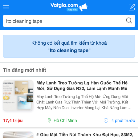
Không có kết quả tìm kiếm từ khoá
"lto cleaning tape"
Tin đăng mới nhất
Máy Lạnh Treo Tường Lg Hàn Quốc Thế Hệ
Mới, Sử Dụng Gas R32, Làm Lạnh Mạnh Mẽ
Máy Lạnh Treo Tường Lg Thế Hệ Mới Ứng Dụng Môi
Chất Lạnh Gas R32 Thân Thiện Với Môi Trường, Kết
Hợp Máy Nén Dual Inverter Mang Lại Khả Năng Làm
Lạnh Mạnh Mẽ, Nhanh Chóng Và Tiết Kiệm Điện Năng
Vượt Trội Cho Không Gian Sống Của Bạn. Máy...
17,4 triệu
Hồ Chí Minh
4 phút trước
# Góc Mặt Tiền Núi Thành Khu Đại Học, 83M2,