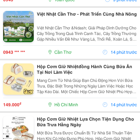
Việt Nhật Cần Thơ - Phát Triển Cùng Nhà Nông
Việt Nhật Cần Thơ &Ndash; Giải Pháp Dinh Dưỡng Cho
Cây Trồng Trong Quá Trình Canh Tác, Cây Trồng Thường
Gặp Nhiều Vấn Đề Như Vàng Lá, Thối Rễ, Xoăn Lá, Sâu
Bệnh, Ra Hoa Kém, Rụng Hoa Hoặc Đậu Quả Thấp .
Việc Lựa Chọn Giải Pháp Dinh Dưỡng Phù Hợp Và...
0943 *** ***
Cần Thơ
14 phút trước
Hộp Cơm Giữ Nhiệtđồng Hành Cùng Bữa Ăn
Tại Nơi Làm Việc
Mang Cơm Từ Nhà Giúp Bạn Chủ Động Hơn Với Bữa
Trưa, Đặc Biệt Trong Những Ngày Làm Việc Hoặc Học
Tập Kéo Dài. Một Chiếc Hộp Cơm Giữ Nhiệt Phù Hợp
Sẽ Giúp Các Món Ăn Được Sắp Xếp Gọn Gàng Và
Thuận Tiện Mang Theo. Chọn Hộp Theo Nhu Cầu Sử
₫
149.000
Hồ Chí Minh
14 phút trước
Dụng Nếu...
Hộp Cơm Giữ Nhiệt Lựa Chọn Tiện Dụng Cho
Bữa Trưa Hằng Ngày
Một Bữa Trưa Được Chuẩn Bị Từ Nhà Sẽ Thuận Tiện
Hơn Khi Có Hộp Đựng Phù Hợp. Hộp Cơm Giữ Nhiệt