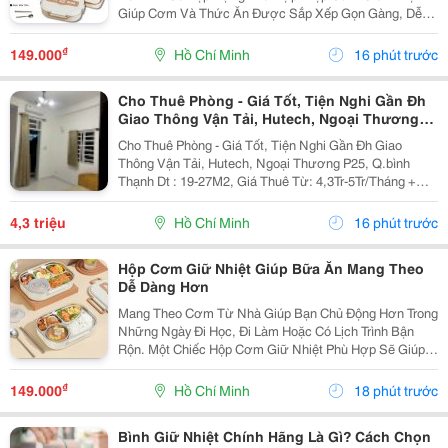
Giúp Cơm Và Thức Ăn Được Sắp Xếp Gọn Gàng, Dễ
Mang Theo Đến Trường, Nơi Làm Việc Hoặc Sử Dụng
Trong Những Chuyến Đi. Chọn Hộp Dựa Trên Thực Đơn
₫
149.000
Hồ Chí Minh
16 phút trước
Nếu...
Cho Thuê Phòng - Giá Tốt, Tiện Nghi Gần Đh
Giao Thông Vận Tải, Hutech, Ngoại Thương
P25, Q.bình Thạnh
Cho Thuê Phòng - Giá Tốt, Tiện Nghi Gần Đh Giao
Thông Vận Tải, Hutech, Ngoại Thương P25, Q.bình
Thạnh Dt : 19-27M2, Giá Thuê Từ: 4,3Tr-5Tr/Tháng +
Phòng Có Ban Công Sạch, Thoáng, Nhà Vệ Sinh Riêng.
Nội Thất Sẵn: Giường+ Nệm, Máy Lạnh, Tủ Lạnh,...
4,3 triệu
Hồ Chí Minh
16 phút trước
Hộp Cơm Giữ Nhiệt Giúp Bữa Ăn Mang Theo
Dễ Dàng Hơn
Mang Theo Cơm Từ Nhà Giúp Bạn Chủ Động Hơn Trong
Những Ngày Đi Học, Đi Làm Hoặc Có Lịch Trình Bận
Rộn. Một Chiếc Hộp Cơm Giữ Nhiệt Phù Hợp Sẽ Giúp
Các Món Ăn Được Sắp Xếp Ngăn Nắp, Thuận Tiện
Mang Theo Và Sử Dụng Trong Ngày. Lựa Chọn Số Ngăn
₫
149.000
Hồ Chí Minh
18 phút trước
Phù...
Bình Giữ Nhiệt Chính Hãng Là Gì? Cách Chọn