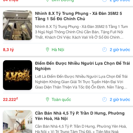
Chính Là...
Nhỉnh 8.X Tỷ Trung Phụng - Xã Đàn 35M2 5
Tầng 1 Sổ Đỏ Chính Chủ
Nhỉnh 8.X Tỷ Trung Phụng - Xã Đàn 35M2 5 Tầng 1 Tum
3 Ngủ Ngõ Thông Chính Chủ Cần Bán, Tặng Full Nội
Thất, Khách Chỉ Việc Xách Vali Về Ở Sổ Đỏ Chính
Chủ(Nói Không Với Quy Hoạch) Mr Cường 0936161345
8,3 tỷ
Hà Nội
2 giờ trước
Điểm Đến Được Nhiều Người Lựa Chọn Để Trải
Nghiệm
Lv8 Là Điểm Đến Được Nhiều Người Lựa Chọn Để Trải
Nghiệm Không Gian Giải Trí Trực Tuyến Hiện Đại Với
Giao Diện Thân Thiện Và Tốc Độ Ổn Định. Nền Tảng
Cung Cấp Đa Dạng Trò Chơi, Cập Nhật Thường Xuyên,
Hỗ Trợ Trên Nhiều Thiết Bị Và Mang Đến Trải Nghiệm...
₫
22.222
Toàn quốc
2 giờ trước
Cần Bán Nhà 4,5 Tỷ P. Trần D Hưng, Phường
Yên Hoà, Hà Nội
Cần Bán Nhà 4,5 Tỷ P. Trần D Hưng, Phường Yên Hoà,
Hà Nội + Vị Trí Trung Tâm Thủ Đô. + Tiện Mọi Ngả