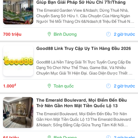
Giúp Bạn Giải Pháp Sở Hửu Chỉ 7Tr/Tháng
The Emerald Garden View &Ndash; Dừng Thuê Nhà,
Chuyển Sang Sở Hữu 1. Câu Chuyện Của Hàng Ngàn
Người Trẻ Mỗi Tháng Chi 6&Ndash;8 Triệu Để Thuê Nhà
Nhưng Tài Sản Vẫn Là Con Số 0. Emerald Garden View
Mang Đến Giải Pháp Giúp Bạn Chuyển Tiền Thuê Nhà...
700 triệu
Bình Dương
2 giờ trước
Good88 Link Truy Cập Uy Tín Hàng Đầu 2026
Good88 Là Nền Tảng Giải Trí Trực Tuyến Cung Cấp Đa
Dạng Trò Chơi Như Thể Thao, Game Bài, Và Nhiều
Chuyên Mục Giải Trí Hiện Đại. Giao Diện Được Thiết Kế
Trực Quan, Thân Thiện Với Người Dùng Trên Cả Điện
Thoại Và Máy Tính. Hệ Thống Bảo Mật Hiện Đại...
₫
1.000
Toàn quốc
2 giờ trước
The Emerald Boulevard, Mọi Điểm Đến Đều
Trở Nên Gần Hơn Mặt Tiền Quốc Lộ 13
The Emerald Boulevard, Mọi Điểm Đến Đều Trở Nên
Gần Hơn Mặt Tiền Quốc Lộ 13 The Emerald Boulevard
&Ndash; Sống Đẳng Cấp Giữa Trung Tâm Kết Nối
Tp.hcm Bạn Đang Tìm Một Căn Hộ Vừa Để Ở, Vừa Có
Tiềm Năng Đầu Tư Mạnh? The Emerald Boulevard
64 triệu
Bình Dương
2 giờ trước