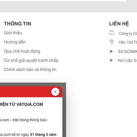
THÔNG TIN
LIÊN HỆ
Giới thiệu
Công ty C
Hướng dẫn
HN: 102 T
➤
Quy chế hoạt động
Số GCNĐKD
➤
Cơ chế giải quyết tranh chấp
Nơi cấp: S
Chính sách bảo vệ thông tin
IỆN TỬ VATGIA.COM
.com – trân trọng thông báo:
gia.com kể từ ngày
31 tháng 3 năm