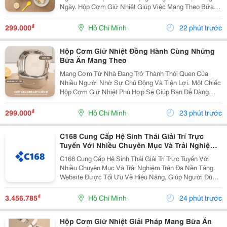
Ngày. Hộp Cơm Giữ Nhiệt Giúp Việc Mang Theo Bữa
Ăn Trở Nên Thuận Tiện Hơn, Phù Hợp Cho Học Sinh,
Sinh Viên, Nhân Viên Văn Phòng Và Những Người
₫
299.000
Hồ Chí Minh
22 phút trước
Thường Xuyên Di...
Hộp Cơm Giữ Nhiệt Đồng Hành Cùng Những
Bữa Ăn Mang Theo
Mang Cơm Từ Nhà Đang Trở Thành Thói Quen Của
Nhiều Người Nhờ Sự Chủ Động Và Tiện Lợi. Một Chiếc
Hộp Cơm Giữ Nhiệt Phù Hợp Sẽ Giúp Bạn Dễ Dàng
Chuẩn Bị Bữa Ăn Để Mang Đến Trường, Văn Phòng
Hoặc Sử Dụng Trong Những Chuyến Đi Mà Không Mất
₫
299.000
Hồ Chí Minh
23 phút trước
Nhiều Thời...
C168 Cung Cấp Hệ Sinh Thái Giải Trí Trực
Tuyến Với Nhiều Chuyên Mục Và Trải Nghiệm
Trên Đa Nền Tảng. Website Được Tối Ưu Về
C168 Cung Cấp Hệ Sinh Thái Giải Trí Trực Tuyến Với
Hiệu Năng, Giúp Người Dùng Truy Cập Nhanh
Nhiều Chuyên Mục Và Trải Nghiệm Trên Đa Nền Tảng.
Chóng Và Thuận Tiện.
Website Được Tối Ưu Về Hiệu Năng, Giúp Người Dùng
Truy Cập Nhanh Chóng Và Thuận Tiện.
₫
3.456.785
Hồ Chí Minh
24 phút trước
Hộp Cơm Giữ Nhiệt Giải Pháp Mang Bữa Ăn