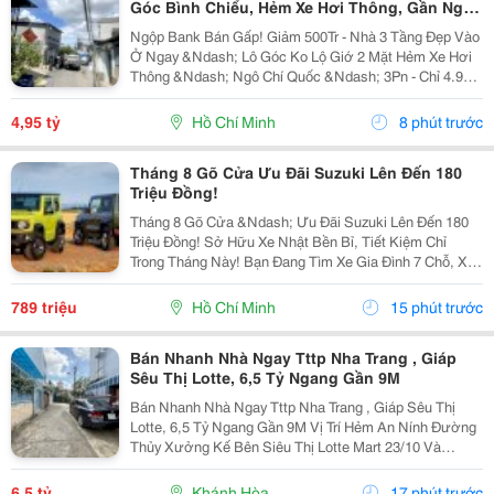
Góc Bình Chiểu, Hẻm Xe Hơi Thông, Gần Ngô
Chí Quốc, Chỉ 4.95 Tỷ
Ngộp Bank Bán Gấp! Giảm 500Tr - Nhà 3 Tầng Đẹp Vào
Ở Ngay &Ndash; Lô Góc Ko Lộ Giớ 2 Mặt Hẻm Xe Hơi
Thông &Ndash; Ngô Chí Quốc &Ndash; 3Pn - Chỉ 4.95
Tỷ 60M&Sup2; _ 4.3*14M &Ndash; 1 Trệt 2 Lầu
&Ndash; 3Pn &Ndash; 5Wc &Ndash; Kiên Cố Hẻm Ô
4,95 tỷ
Hồ Chí Minh
8 phút trước
Tô...
Tháng 8 Gõ Cửa Ưu Đãi Suzuki Lên Đến 180
Triệu Đồng!
Tháng 8 Gõ Cửa &Ndash; Ưu Đãi Suzuki Lên Đến 180
Triệu Đồng! Sở Hữu Xe Nhật Bền Bỉ, Tiết Kiệm Chỉ
Trong Tháng Này! Bạn Đang Tìm Xe Gia Đình 7 Chỗ, Xe
Đô Thị Cá Tính Hay Xe Thương Mại Chạy Dịch Vụ?
Suzuki Việt Nam Đang Triển Khai Chương Trình Ưu
789 triệu
Hồ Chí Minh
15 phút trước
Đãi...
Bán Nhanh Nhà Ngay Tttp Nha Trang , Giáp
Sêu Thị Lotte, 6,5 Tỷ Ngang Gần 9M
Bán Nhanh Nhà Ngay Tttp Nha Trang , Giáp Sêu Thị
Lotte, 6,5 Tỷ Ngang Gần 9M Vị Trí Hẻm An Nính Đường
Thủy Xưởng Kế Bên Siêu Thị Lotte Mart 23/10 Và
Trường Phan Sào Nam. Cách Mặt Đường 23/10 Chỉ
100M. Chợ Và Trường Học Các Cấp Ngay Gần Bên
6,5 tỷ
Khánh Hòa
17 phút trước