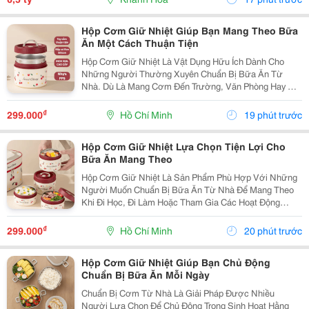
Diện...
Hộp Cơm Giữ Nhiệt Giúp Bạn Mang Theo Bữa
Ăn Một Cách Thuận Tiện
Hộp Cơm Giữ Nhiệt Là Vật Dụng Hữu Ích Dành Cho
Những Người Thường Xuyên Chuẩn Bị Bữa Ăn Từ
Nhà. Dù Là Mang Cơm Đến Trường, Văn Phòng Hay Sử
Dụng Trong Các Chuyến Đi, Sản Phẩm Đều Mang Lại Sự
Thuận Tiện Và Giúp Bạn Chủ Động Hơn Trong Việc Sắp
₫
299.000
Hồ Chí Minh
19 phút trước
Xếp Bữa...
Hộp Cơm Giữ Nhiệt Lựa Chọn Tiện Lợi Cho
Bữa Ăn Mang Theo
Hộp Cơm Giữ Nhiệt Là Sản Phẩm Phù Hợp Với Những
Người Muốn Chuẩn Bị Bữa Ăn Từ Nhà Để Mang Theo
Khi Đi Học, Đi Làm Hoặc Tham Gia Các Hoạt Động
Ngoài Trời. Với Thiết Kế Tiện Dụng, Sản Phẩm Giúp
Việc Mang Cơm Trở Nên Gọn Gàng Và Thuận Tiện Hơn
₫
299.000
Hồ Chí Minh
20 phút trước
Trong...
Hộp Cơm Giữ Nhiệt Giúp Bạn Chủ Động
Chuẩn Bị Bữa Ăn Mỗi Ngày
Chuẩn Bị Cơm Từ Nhà Là Giải Pháp Được Nhiều
Người Lựa Chọn Để Chủ Động Trong Sinh Hoạt Hằng