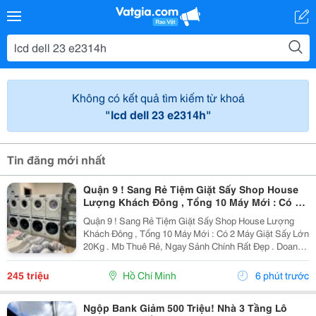
Không có kết quả tìm kiếm từ khoá
"lcd dell 23 e2314h"
Tin đăng mới nhất
Quận 9 ! Sang Rẻ Tiệm Giặt Sấy Shop House
Lượng Khách Đông , Tổng 10 Máy Mới : Có 2
Máy Giặt Sấy Lớn 20Kg, Tel : ( Chính Chủ )
Quận 9 ! Sang Rẻ Tiệm Giặt Sấy Shop House Lượng
Khách Đông , Tổng 10 Máy Mới : Có 2 Máy Giặt Sấy Lớn
20Kg . Mb Thuê Rẻ, Ngay Sảnh Chính Rất Đẹp . Doanh
Thu Đang Có Lợi Nhuận Sẵn . Khu Vinhome ( Tổng 10
Máy : Có 2 Máy Giặt Và Sấy Lớn , 4 Máy Giặt...
245 triệu
Hồ Chí Minh
6 phút trước
Ngộp Bank Giảm 500 Triệu! Nhà 3 Tầng Lô