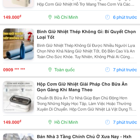
Hộp Cơm Giữ Nhiệt Hỗ Trợ Mang Theo Cơm Và Các
Món Ăn Kèm Một Cách Gọn Gàng, Phù Hợp Với Nhiều
Nhu Cầu Sử Dụng Khác Nhau. Xác Định Số Lượng Món
₫
149.000
Hồ Chí Minh
6 phút trước
Thường...
Bình Giữ Nhiệt Thép Không Gỉ: Bí Quyết Chọn
Loại Tốt
Bình Giữ Nhiệt Thép Không Gỉ Được Nhiều Người Lựa
Chọn Nhờ Khả Năng Giữ Nhiệt Tốt, Độ Bền Cao Và An
Toàn Cho Sức Khỏe. Tuy Nhiên, Không Phải Ai Cũng
Hiểu Rõ Chất Liệu Này Có Những Ưu Điểm Gì Và Cách
Lựa Chọn Sản Phẩm Phù Hợp. Bài Viết Dưới Đây Sẽ...
0909 *** ***
Toàn quốc
7 phút trước
Hộp Cơm Giữ Nhiệt Giải Pháp Cho Bữa Ăn
Gọn Gàng Khi Mang Theo
Chuẩn Bị Bữa Ăn Từ Nhà Giúp Bạn Chủ Động Hơn
Trong Những Ngày Học Tập, Làm Việc Hoặc Thường
Xuyên Di Chuyển. Hộp Cơm Giữ Nhiệt Là Vật Dụng Tiện
Lợi, Giúp Sắp Xếp Nhiều Món Ăn Trong Cùng Một Sản
Phẩm Và Dễ Dàng Mang Theo Trong Ngày. Chọn Hộp
₫
149.000
Hồ Chí Minh
7 phút trước
Theo...
Bán Nhà 3 Tầng Chính Chủ Ở Xưa Nay - Hxh