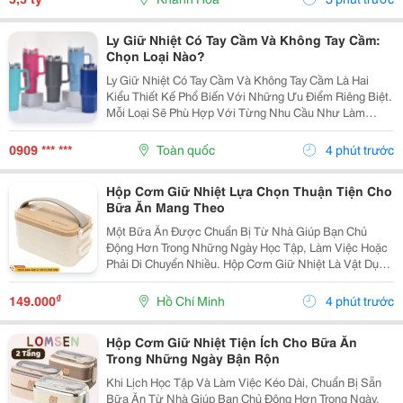
Ly Giữ Nhiệt Có Tay Cầm Và Không Tay Cầm:
Chọn Loại Nào?
Ly Giữ Nhiệt Có Tay Cầm Và Không Tay Cầm Là Hai
Kiểu Thiết Kế Phổ Biến Với Những Ưu Điểm Riêng Biệt.
Mỗi Loại Sẽ Phù Hợp Với Từng Nhu Cầu Như Làm
Việc, Học Tập, Di Chuyển Hay Du Lịch. Hãy Cùng
Cozycup Tìm Hiểu Sự Khác Biệt Để Lựa Chọn Chiếc Ly
0909 *** ***
Toàn quốc
4 phút trước
Phù...
Hộp Cơm Giữ Nhiệt Lựa Chọn Thuận Tiện Cho
Bữa Ăn Mang Theo
Một Bữa Ăn Được Chuẩn Bị Từ Nhà Giúp Bạn Chủ
Động Hơn Trong Những Ngày Học Tập, Làm Việc Hoặc
Phải Di Chuyển Nhiều. Hộp Cơm Giữ Nhiệt Là Vật Dụng
Hữu Ích, Giúp Sắp Xếp Các Món Ăn Ngăn Nắp Và
Thuận Tiện Mang Theo Trong Ngày. Chọn Hộp Theo
₫
149.000
Hồ Chí Minh
4 phút trước
Khẩu Phần...
Hộp Cơm Giữ Nhiệt Tiện Ích Cho Bữa Ăn
Trong Những Ngày Bận Rộn
Khi Lịch Học Tập Và Làm Việc Kéo Dài, Chuẩn Bị Sẵn
Bữa Ăn Từ Nhà Giúp Bạn Chủ Động Hơn Trong Ngày.