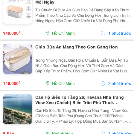
Mỗi Ngày
Tự Chuẩn Bị Bữa Ăn Giúp Bạn Dễ Dàng Sắp Xếp Thực
Phẩm Theo Nhu Cầu Và Chủ Động Hơn Trong Lịch Trình
Hằng Ngày. Hộp Cơm Giữ Nhiệt Là Vật Dụng Phù Hợp
Để Mang Cơm Đến Trường, Nơi Làm Việc Hoặc Sử
Dụng Trong Những Chuyến Đi. Ưu Tiên Thiết Kế Có
₫
149.000
Hồ Chí Minh
1 phút trước
Nhiều...
Giúp Bữa Ăn Mang Theo Gọn Gàng Hơn
Trong Những Ngày Bận Rộn, Chuẩn Bị Sẵn Bữa Ăn Từ
Nhà Giúp Bạn Chủ Động Hơn Về Thời Gian Và Cách
Sắp Xếp Thực Phẩm. Hộp Cơm Giữ Nhiệt Là Vật Dụng
Tiện Lợi, Phù Hợp Để Mang Theo Cơm Và Các Món Ăn
Kèm Khi Đi Học, Đi Làm Hoặc Di Chuyển Trong Ngày.
₫
149.000
Hồ Chí Minh
3 phút trước
Chọn...
Căn Hộ Siêu To Tầng 26; Havana Nha Trang
View Xéo (Chếch) Biển Trần Phú Thuê
25Tr/Tháng 5,5 Tỷ
Căn Hộ Siêu To Tầng 26; Havana Nha Trang - View Xéo
(Chếch) Biển Trần Phú (Đang Cho Thuê 25Tr/Tháng).
Giá: 5,5 Tỷ. + Pháp Lý: Hợp Đồng Mua Bán 50 Năm. +
Toạ Lạc: 38 Trần Phú, P Lộc Thọ, Tp Nha Trang, Tỉnh
Khánh Hoà. + Diện Tích: 160M&Sup2; Tầng 26 /...
5,5 tỷ
Khánh Hòa
3 phút trước