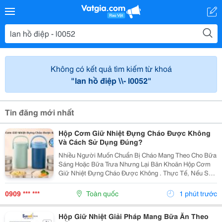
Không có kết quả tìm kiếm từ khoá
"lan hồ điệp \\- l0052"
Tin đăng mới nhất
Hộp Cơm Giữ Nhiệt Đựng Cháo Được Không
Và Cách Sử Dụng Đúng?
Nhiều Người Muốn Chuẩn Bị Cháo Mang Theo Cho Bữa
Sáng Hoặc Bữa Trưa Nhưng Lại Băn Khoăn Hộp Cơm
Giữ Nhiệt Đựng Cháo Được Không . Thực Tế, Nếu Sử
Dụng Đúng Cách, Hộp Cơm Giữ Nhiệt Hoàn Toàn Có
Thể Đáp Ứng Nhu Cầu Này. Tuy Nhiên, Để Cháo Giữ
0909 *** ***
Toàn quốc
1 phút trước
Được Hương...
Hộp Giữ Nhiệt Giải Pháp Mang Bữa Ăn Theo