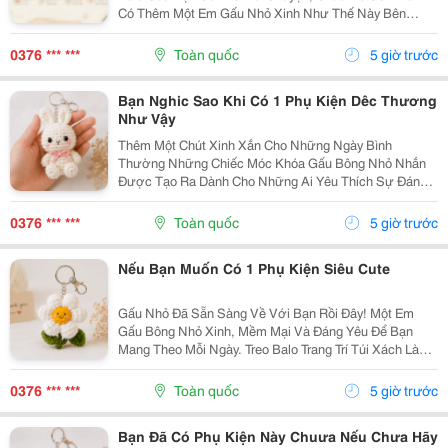
Có Thêm Một Em Gấu Nhỏ Xinh Như Thế Này Bên
Cạnh. Từ Những Buổi Đi Học, Đi Làm, Đi Cà Phê Hay
Những Chuyến Đi Chơi Cuối Tuần, Em Móc Khóa Gấu
0376 *** ***
Toàn quốc
5 giờ trước
Bông...
Bạn Nghic Sao Khi Có 1 Phụ Kiện Dêc Thương
Như Vậy
Thêm Một Chút Xinh Xắn Cho Những Ngày Bình
Thường Những Chiếc Móc Khóa Gấu Bông Nhỏ Nhắn
Được Tạo Ra Dành Cho Những Ai Yêu Thích Sự Đáng
Yêu Và Những Món Đồ Có Dấu Ấn Riêng. Từ Chiếc Balo
Đi Học, Túi Xách Đi Chơi Đến Chùm Chìa Khóa Quen
0376 *** ***
Toàn quốc
5 giờ trước
Thuộc,...
Nếu Bạn Muốn Có 1 Phụ Kiện Siêu Cute
Gấu Nhỏ Đã Sẵn Sàng Về Với Bạn Rồi Đây! Một Em
Gấu Bông Nhỏ Xinh, Mềm Mại Và Đáng Yêu Để Bạn
Mang Theo Mỗi Ngày. Treo Balo Trang Trí Túi Xách Làm
Móc Khóa Tặng Người Bạn Yêu Quý
Gocnhohandmade.com Không Cần Quá Nhiều Phụ
0376 *** ***
Toàn quốc
5 giờ trước
Kiện, Chỉ Một Em Gấu...
Bạn Đã Có Phụ Kiện Này Chuưa Nếu Chưa Hãy