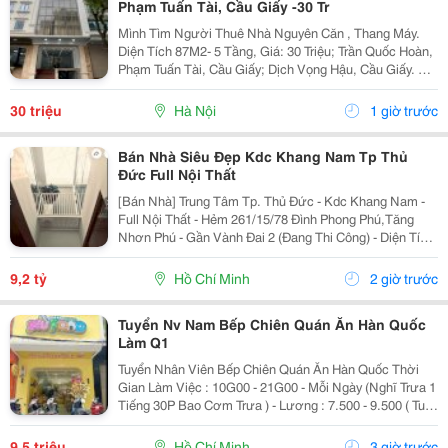
Phạm Tuấn Tài, Cầu Giấy -30 Tr
Mình Tìm Người Thuê Nhà Nguyên Căn , Thang Máy.
Diện Tích 87M2- 5 Tầng, Giá: 30 Triệu; Trần Quốc Hoàn,
Phạm Tuấn Tài, Cầu Giấy; Dịch Vọng Hậu, Cầu Giấy. +
Liên Hệ Trực Tiếp Chủ Nhà: 0988289962 + Vỉa Hè Lớn,
Mặt Tiền Rộng,Thoáng. + Vị Trí Gần Ngay...
30 triệu
Hà Nội
1 giờ trước
Bán Nhà Siêu Đẹp Kdc Khang Nam Tp Thủ
Đức Full Nội Thất
[Bán Nhà] Trung Tâm Tp. Thủ Đức - Kdc Khang Nam -
Full Nội Thất - Hẻm 261/15/78 Đình Phong Phú,Tăng
Nhơn Phú - Gần Vành Đai 2 (Đang Thi Công) - Diện Tích
Lý Tưởng: 5.6M X 14.2M (Tổng Diện Tích Công Nhận:
80M2). - Kết Cấu Kiên Cố: 1 Trệt, 2 Lầu,...
9,2 tỷ
Hồ Chí Minh
2 giờ trước
Tuyển Nv Nam Bếp Chiên Quán Ăn Hàn Quốc
Làm Q1
Tuyển Nhân Viên Bếp Chiên Quán Ăn Hàn Quốc Thời
Gian Làm Việc : 10G00 - 21G00 - Mỗi Ngày (Nghĩ Trưa 1
Tiếng 30P Bao Cơm Trưa ) - Lương : 7.500 - 9.500 ( Tuỳ
Theo Năng Lực ) Mô Tả Công Việc: - Bếp Chiên : Sử
Dụng Được Chảo Non Biết Chiên...
9,5 triệu
Hồ Chí Minh
3 giờ trước