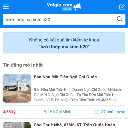
Không có kết quả tìm kiếm từ khoá
"lưới thép mạ kẽm b20"
Tin đăng mới nhất
Bán Nhà Măt Tiên Ngô Chi Quốc
Bán Nhà Mặt Tiền Kinh Doanh Ngô Chí Quốc &Ndash;
Giá Mới 3, Ngô Chí Quốc, Tp Thủ Đức Mặt Tiền Kinh
Doanh, Vị Trí Dễ Nhận Diện Diện Tích: 25,4M&Sup2;
Giá: 3,65 Tỷ * Sau Chợ Đầu Mối Thủ Đức * Gần Khu
Chế Xuất Linh Trung * Khu Dân Cư Đông Đúc,...
3,65 tỷ
Hồ Chí Minh
27 phút trước
Cho Thuê Nhà, 87M2- 5T, Trần Quốc Hoàn,