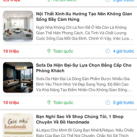
Nội Thất Xinh-Xu Hướng Tạo Nên Không Gian
Sống Đầy Cảm Hứng
Ngôi Nhà Không Chỉ Là Nơi Để Ở Mà Còn Là Không
Gian Thể Hiện Phong Cách, Cá Tính Và Chất Lượng
Cuộc Sống Của Mỗi Gia Đình. Chính Vì Vậy, Việc Lựa
Chọn Nội Thất Xinh Đang Trở Thành Xu Hướng Được
Nhiều Người Quan Tâm Khi Muốn Biến Không Gian
10 triệu
Toàn quốc
4 giờ trước
Sống Trở...
Sofa Da Hiện Đại-Sự Lựa Chọn Đẳng Cấp Cho
Phòng Khách
Sofa Da Hiện Đại Là Dòng Sản Phẩm Được Nhiều Gia
Đình Yêu Thích Nhờ Vẻ Đẹp Sang Trọng, Độ Bền Cao
Và Khả Năng Tạo Điểm Nhấn Cho Không Gian Sống.
Với Thiết Kế Tinh Tế Cùng Chất Liệu Da Cao Cấp, Sofa
Không Chỉ Mang Lại Cảm Giác Thoải Mái Mà Còn Thể...
10 triệu
Toàn quốc
5 giờ trước
Bạn Nghĩ Sao Về Shop Chúng Tôi, 1 Shop
Chuyên Về Đồ Handmade
&Ldquo;Cho Mình Đi Cùng Bạn Nhé!&Rdquo; Nếu Chiếc
Balo Của Bạn Có Thể Nói Chuyện, Chắc Nó Sẽ Thích